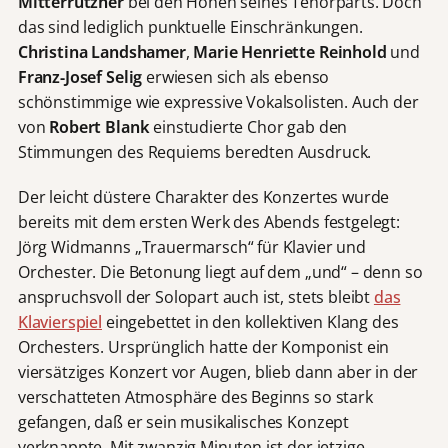
Mitterrutzner
bei den Höhen seines Tenorparts. Doch
das sind lediglich punktuelle Einschränkungen.
Christina Landshamer
,
Marie Henriette Reinhold
und
Franz-Josef Selig
erwiesen sich als ebenso
schönstimmige wie expressive Vokalsolisten. Auch der
von
Robert Blank
einstudierte Chor gab den
Stimmungen des Requiems beredten Ausdruck.
Der leicht düstere Charakter des Konzertes wurde
bereits mit dem ersten Werk des Abends festgelegt:
Jörg Widmanns „Trauermarsch“ für Klavier und
Orchester. Die Betonung liegt auf dem „und“ – denn so
anspruchsvoll der Solopart auch ist, stets bleibt
das
Klavierspiel
eingebettet in den kollektiven Klang des
Orchesters. Ursprünglich hatte der Komponist ein
viersätziges Konzert vor Augen, blieb dann aber in der
verschatteten Atmosphäre des Beginns so stark
gefangen, daß er sein musikalisches Konzept
verknappte. Mit zwanzig Minuten ist der jetzige