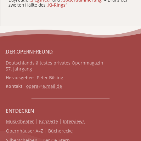
zweiten Hälfte des
„
KI-Rings
“
DER OPERNFREUND
Deutschlands ältestes privates
Opernmagazin
57. Jahrgang
Herausgeber
: Peter Bilsing
Kontakt
:
opera@e.mail.de
ENTDECKEN
Musiktheater
Konzerte
Interviews
Opernhäuser A–Z
Bücherecke
Silberscheiben
Der OF-Stern