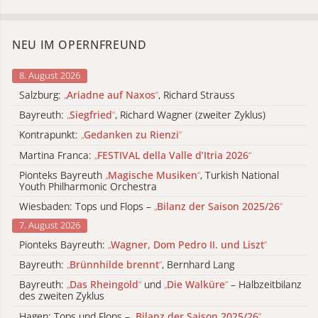
NEU IM OPERNFREUND
8. August 2026
Salzburg:
„
Ariadne auf Naxos
“
, Richard Strauss
Bayreuth:
„
Siegfried
“
, Richard Wagner (zweiter Zyklus)
Kontrapunkt:
„
Gedanken zu Rienzi
“
Martina Franca:
„
FESTIVAL della Valle d’Itria 2026
“
Pionteks Bayreuth
„
Magische Musiken
“
, Turkish National
Youth Philharmonic Orchestra
Wiesbaden: Tops und Flops –
„
Bilanz der Saison 2025/26
“
7. August 2026
Pionteks Bayreuth:
„
Wagner, Dom Pedro II. und Liszt
“
Bayreuth:
„
Brünnhilde brennt
“
, Bernhard Lang
Bayreuth:
„
Das Rheingold
“
und
„
Die Walküre
“
– Halbzeitbilanz
des zweiten Zyklus
Hagen: Tops und Flops –
„
Bilanz der Saison 2025/26
“