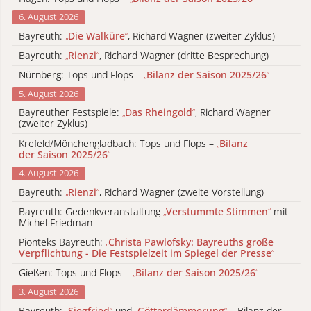
6. August 2026
Bayreuth:
„
Die Walküre
“
, Richard Wagner (zweiter Zyklus)
Bayreuth:
„
Rienzi
“
, Richard Wagner (dritte Besprechung)
Nürnberg: Tops und Flops –
„
Bilanz der Saison 2025/26
“
5. August 2026
Bayreuther Festspiele:
„
Das Rheingold
“
, Richard Wagner
(zweiter Zyklus)
Krefeld/Mönchengladbach: Tops und Flops –
„
Bilanz
der Saison 2025/26
“
4. August 2026
Bayreuth:
„
Rienzi
“
, Richard Wagner (zweite Vorstellung)
Bayreuth: Gedenkveranstaltung
„
Verstummte Stimmen
“
mit
Michel Friedman
Pionteks Bayreuth:
„
Christa Pawlofsky: Bayreuths große
Verpflichtung - Die Festspielzeit im Spiegel der Presse
“
Gießen: Tops und Flops –
„
Bilanz der Saison 2025/26
“
3. August 2026
Bayreuth:
„
Siegfried
“
und
„
Götterdämmerung
“
– Bilanz der