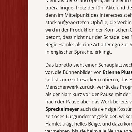
Mehr als der Grand opéra, als die er in
opéra lirique, trotz der fünf Akte und d
denn im Mittelpunkt des Interesses ste
stark aufgewerteten Ophélie, die Verb
wird in der Produktion der Komischen 
betont, dass nicht nur der Schädel des N
Regie Hamlet als eine Art alter ego zur S
in englischer Sprache
,
erklingt.
Das Libretto sieht einen Schauplatzwe
vor, die Bühnenbilder von
Etienne Plus
selbst zum Gottesacker mutieren, das 
Menschenwerk zurück, verrät das Progra
als der Narr kurz vor der Pause mit der
nach der Pause aber das Werk bereits vol
Spreckelmeyer
auch das einzige Kostüm
zeitloses Burgunderrot gekleidet, wirk
Hamlet trägt helles Beige, und dazu kom
vermehren, bis sie beim alle Neune ange