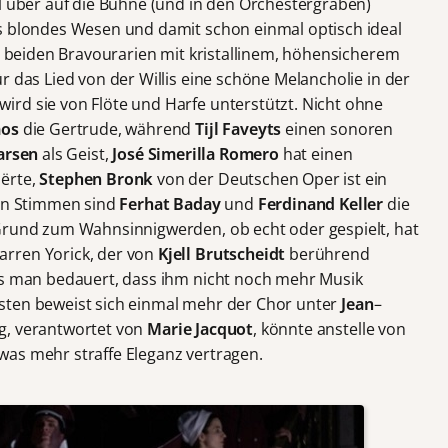
ll über auf die Bühne (und in den Orchestergraben)
s blondes Wesen und damit schon einmal optisch ideal
re beiden Bravourarien mit kristallinem, höhensicherem
r das Lied von der Willis eine schöne Melancholie in der
rd sie von Flöte und Harfe unterstützt. Nicht ohne
mos
die Gertrude, während
Tijl Faveyts
einen sonoren
arsen
als Geist,
José Simerilla
Romero
hat einen
ërte,
Stephen Bronk
von der Deutschen Oper ist ein
gen Stimmen sind
Ferhat Baday
und
Ferdinand Keller
die
 Grund zum Wahnsinnigwerden, ob echt oder gespielt, hat
rren Yorick, der von
Kjell Brutscheidt
berührend
ss man bedauert, dass ihm nicht noch mehr Musik
sten beweist sich einmal mehr der Chor unter
Jean
–
ng, verantwortet von
Marie Jacquot
, könnte anstelle von
as mehr straffe Eleganz vertragen.