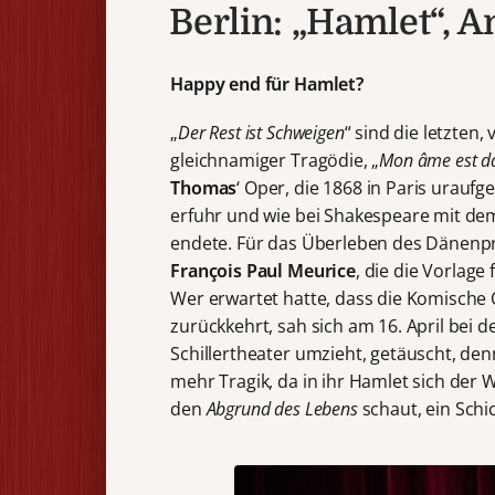
Berlin: „Hamlet“,
Happy end für Hamlet?
„
Der Rest ist Schweigen
“ sind die letzten,
gleichnamiger Tragödie, „
Mon âme est da
Thomas
‘ Oper, die 1868 in Paris urauf
erfuhr und wie bei Shakespeare mit de
endete. Für das Überleben des Dänenpr
François
Paul Meurice
, die die Vorlage
Wer erwartet hatte, dass die Komische 
zurückkehrt, sah sich am 16. April bei 
Schillertheater umzieht, getäuscht, den
mehr Tragik, da in ihr Hamlet sich der 
den
Abgrund des
Lebens
schaut, ein Schic