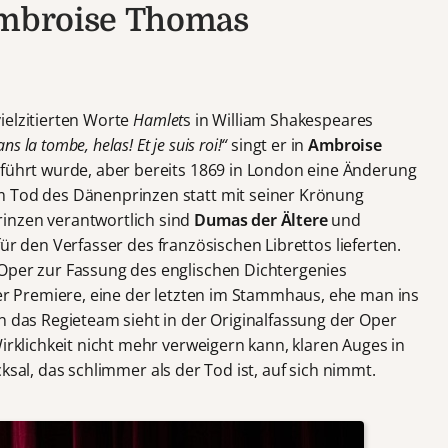
 Ambroise Thomas
 vielzitierten Worte
Hamlet
s in William Shakespeares
ns la tombe, helas! Et
je suis roi!“
singt er in
Ambroise
geführt wurde, aber bereits 1869 in London eine Änderung
m Tod des Dänenprinzen statt mit seiner Krönung
inzen verantwortlich sind
Dumas der Ältere
und
 für den Verfasser des französischen Librettos lieferten.
Oper zur Fassung des englischen Dichtergenies
der Premiere, eine der letzten im Stammhaus, ehe man ins
n das Regieteam sieht in der Originalfassung der Oper
Wirklichkeit nicht mehr verweigern kann, klaren Auges in
ksal, das schlimmer als der Tod ist, auf sich nimmt.