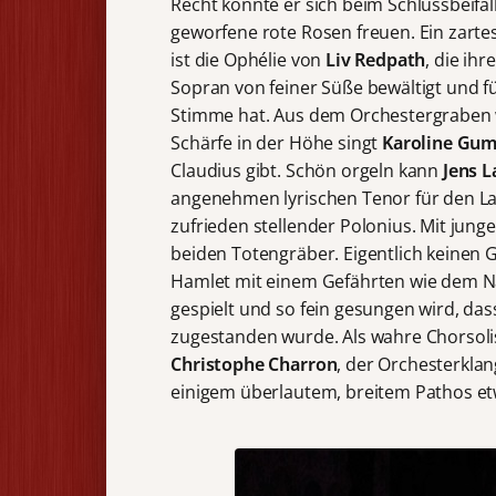
Recht konnte er sich beim Schlussbeifa
geworfene rote Rosen freuen. Ein zarte
ist die Ophélie von
Liv Redpath
, die ih
Sopran von feiner Süße bewältigt und fü
Stimme hat. Aus dem Orchestergraben wi
Schärfe in der Höhe singt
Karoline Gu
Claudius gibt. Schön orgeln kann
Jens L
angenehmen lyrischen Tenor für den La
zufrieden stellender Polonius. Mit jun
beiden Totengräber. Eigentlich keinen
Hamlet mit einem Gefährten wie dem Na
gespielt und so fein gesungen wird, da
zugestanden wurde. Als wahre Chorsoli
Christophe
Charron
, der Orchesterkla
einigem überlautem, breitem Pathos etw