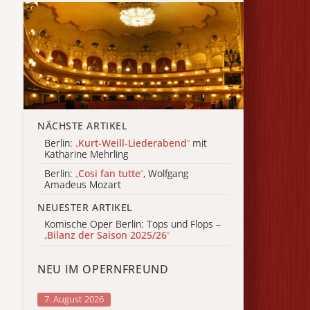
NÄCHSTE ARTIKEL
Berlin:
„
Kurt-Weill-Liederabend
“
mit
Katharine Mehrling
Berlin:
„
Cosi fan tutte
“
, Wolfgang
Amadeus Mozart
NEUESTER ARTIKEL
Komische Oper Berlin: Tops und Flops –
„
Bilanz der Saison 2025/26
“
NEU IM OPERNFREUND
7. August 2026