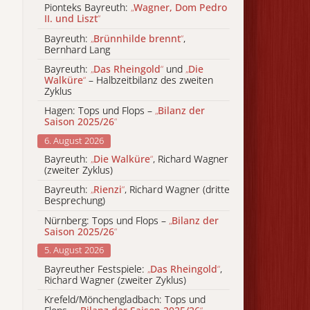
Pionteks Bayreuth:
„
Wagner, Dom Pedro
II. und Liszt
“
Bayreuth:
„
Brünnhilde brennt
“
,
Bernhard Lang
Bayreuth:
„
Das Rheingold
“
und
„
Die
Walküre
“
– Halbzeitbilanz des zweiten
Zyklus
Hagen: Tops und Flops –
„
Bilanz der
Saison 2025/26
“
6. August 2026
Bayreuth:
„
Die Walküre
“
, Richard Wagner
(zweiter Zyklus)
Bayreuth:
„
Rienzi
“
, Richard Wagner (dritte
Besprechung)
Nürnberg: Tops und Flops –
„
Bilanz der
Saison 2025/26
“
5. August 2026
Bayreuther Festspiele:
„
Das Rheingold
“
,
Richard Wagner (zweiter Zyklus)
Krefeld/Mönchengladbach: Tops und