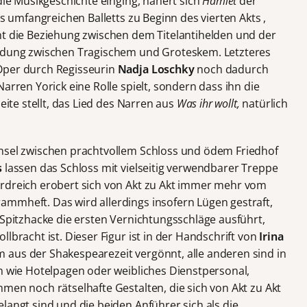
 die Musikgeschichte einging, nähert sich
Hamlet
der
es umfangreichen Balletts zu Beginn des vierten Akts ,
ht die Beziehung zwischen dem Titelantihelden und der
indung zwischen Tragischem und Groteskem. Letzteres
Oper durch Regisseurin
Nadja Loschky
noch dadurch
arren Yorick eine Rolle spielt, sondern dass ihn die
eite stellt, das Lied des Narren aus
Was ihr wollt,
natürlich
chsel zwischen prachtvollem Schloss und ödem Friedhof
s
lassen das Schloss mit vielseitig verwendbarer Treppe
Erdreich erobert sich von Akt zu Akt immer mehr vom
mmheft. Das wird allerdings insofern Lügen gestraft,
 Spitzhacke die ersten Vernichtungsschläge ausführt,
lbracht ist. Dieser Figur ist in der Handschrift von
Irina
 aus der Shakespearezeit vergönnt, alle anderen sind in
en wie Hotelpagen oder weibliches Dienstpersonal,
men noch rätselhafte Gestalten, die sich von Akt zu Akt
langt sind und die beiden Anführer sich als die