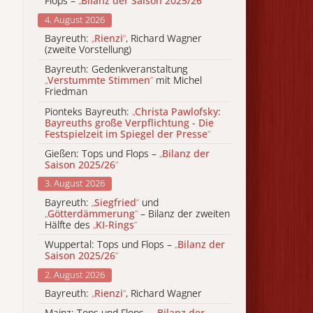
Flops –
„
Bilanz der Saison 2025/26
“
4. August 2026
Bayreuth:
„
Rienzi
“
, Richard Wagner
(zweite Vorstellung)
Bayreuth: Gedenkveranstaltung
„
Verstummte Stimmen
“
mit Michel
Friedman
Pionteks Bayreuth:
„
Christa Pawlofsky:
Bayreuths große Verpflichtung - Die
Festspielzeit im Spiegel der Presse
“
Gießen: Tops und Flops –
„
Bilanz der
Saison 2025/26
“
3. August 2026
Bayreuth:
„
Siegfried
“
und
„
Götterdämmerung
“
– Bilanz der zweiten
Hälfte des
„
KI-Rings
“
Wuppertal: Tops und Flops –
„
Bilanz der
Saison 2025/26
“
2. August 2026
Bayreuth:
„
Rienzi
“
, Richard Wagner
Mainz: Tops und Flops –
„
Bilanz der