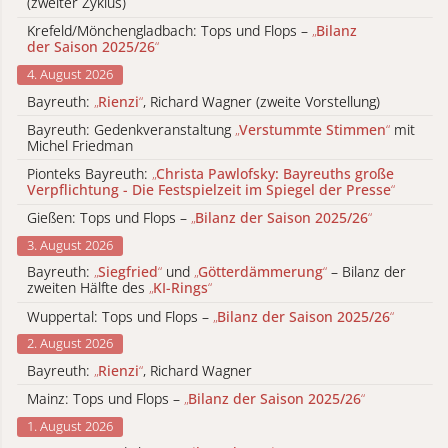
(zweiter Zyklus)
Krefeld/Mönchengladbach: Tops und Flops –
„
Bilanz
der Saison 2025/26
“
4. August 2026
Bayreuth:
„
Rienzi
“
, Richard Wagner (zweite Vorstellung)
Bayreuth: Gedenkveranstaltung
„
Verstummte Stimmen
“
mit
Michel Friedman
Pionteks Bayreuth:
„
Christa Pawlofsky: Bayreuths große
Verpflichtung - Die Festspielzeit im Spiegel der Presse
“
Gießen: Tops und Flops –
„
Bilanz der Saison 2025/26
“
3. August 2026
Bayreuth:
„
Siegfried
“
und
„
Götterdämmerung
“
– Bilanz der
zweiten Hälfte des
„
KI-Rings
“
Wuppertal: Tops und Flops –
„
Bilanz der Saison 2025/26
“
2. August 2026
Bayreuth:
„
Rienzi
“
, Richard Wagner
Mainz: Tops und Flops –
„
Bilanz der Saison 2025/26
“
1. August 2026