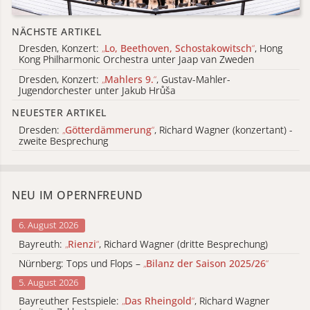
NÄCHSTE ARTIKEL
Dresden, Konzert:
„
Lo, Beethoven, Schostakowitsch
“
, Hong
Kong Philharmonic Orchestra unter Jaap van Zweden
Dresden, Konzert:
„
Mahlers 9.
“
, Gustav-Mahler-
Jugendorchester unter Jakub Hrůša
NEUESTER ARTIKEL
Dresden:
„
Götterdämmerung
“
, Richard Wagner (konzertant) -
zweite Besprechung
NEU IM OPERNFREUND
6. August 2026
Bayreuth:
„
Rienzi
“
, Richard Wagner (dritte Besprechung)
Nürnberg: Tops und Flops –
„
Bilanz der Saison 2025/26
“
5. August 2026
Bayreuther Festspiele:
„
Das Rheingold
“
, Richard Wagner