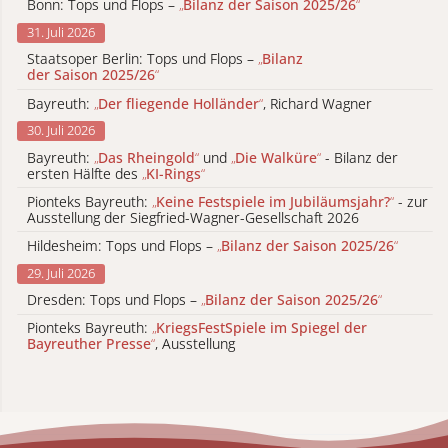
Bonn: Tops und Flops –
„
Bilanz der Saison 2025/26
“
31. Juli 2026
Staatsoper Berlin: Tops und Flops –
„
Bilanz
der Saison 2025/26
“
Bayreuth:
„
Der fliegende Holländer
“
, Richard Wagner
30. Juli 2026
Bayreuth:
„
Das Rheingold
“
und
„
Die Walküre
“
- Bilanz der
ersten Hälfte des
„
KI-Rings
“
Pionteks Bayreuth:
„
Keine Festspiele im Jubiläumsjahr?
“
- zur
Ausstellung der Siegfried-Wagner-Gesellschaft 2026
Hildesheim: Tops und Flops –
„
Bilanz der Saison 2025/26
“
29. Juli 2026
Dresden: Tops und Flops –
„
Bilanz der Saison 2025/26
“
Pionteks Bayreuth:
„
KriegsFestSpiele im Spiegel der
Bayreuther Presse
“
, Ausstellung