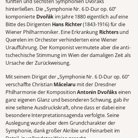
fünften und sechsten Symphonien Dvořáks
hinterließen. Die „Symphonie Nr. 6 D-Dur op. 60“
komponierte
Dvořák
im Jahre 1880 eigentlich auf eine
Bitte des Dirigenten
Hans Richter
(1843-1916) für die
Wiener Philharmoniker. Eine Erkrankung
Richters
und
Querelen im Orchester verhinderten eine Wiener
Uraufführung. Der Komponist vermutete aber die anti-
tschechische Stimmung im Wien der damaligen Zeit als
Ursache der Zurückweisung.
Mit seinem Dirigat der „Symphonie Nr. 6 D-Dur op. 60“
verschaffte Christian
Măcelaru
mit der Dresdner
Philharmonie der Komposition
Antonin Dvořáks
einen
ganz eigenen Glanz und besonderen Schwung, gab ihr
eine seltene Ausdruckskraft, ohne dass er dabei eine
besondere Interpretationsagenda verfolgte. Seine
Auslegung wurde aber dem Grundcharakter der
Symphonie, dank großer Akribie und Feinarbeit im