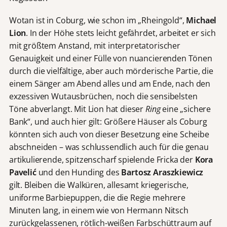
Wotan ist in Coburg, wie schon im „Rheingold“,
Michael
Lion
. In der Höhe stets leicht gefährdet, arbeitet er sich
mit größtem Anstand, mit interpretatorischer
Genauigkeit und einer Fülle von nuancierenden Tönen
durch die vielfältige, aber auch mörderische Partie, die
einem Sänger am Abend alles und am Ende, nach den
exzessiven Wutausbrüchen, noch die sensibelsten
Töne abverlangt. Mit Lion hat dieser
Ring
eine „sichere
Bank“, und auch hier gilt: Größere Häuser als Coburg
könnten sich auch von dieser Besetzung eine Scheibe
abschneiden – was schlussendlich auch für die genau
artikulierende, spitzenscharf spielende Fricka der
Kora
Pavelić
und den Hunding des
Bartosz Araszkiewicz
gilt. Bleiben die Walküren, allesamt kriegerische,
uniforme Barbiepuppen, die die Regie mehrere
Minuten lang, in einem wie von Hermann Nitsch
zurückgelassenen, rötlich-weißen Farbschüttraum auf