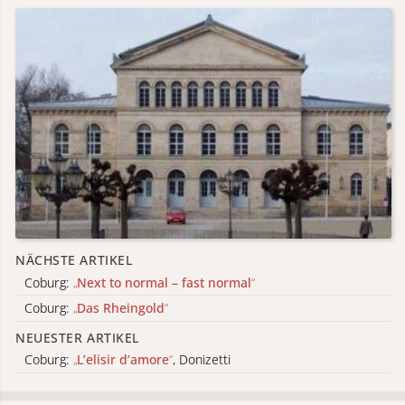
NÄCHSTE ARTIKEL
Coburg:
„
Next to normal – fast normal
“
Coburg:
„
Das Rheingold
“
NEUESTER ARTIKEL
Coburg:
„
L’elisir d’amore
“
, Donizetti