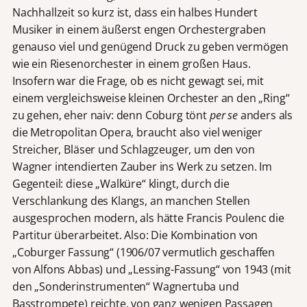
Nachhallzeit so kurz ist, dass ein halbes Hundert
Musiker in einem äußerst engen Orchestergraben
genauso viel und genügend Druck zu geben vermögen
wie ein Riesenorchester in einem großen Haus.
Insofern war die Frage, ob es nicht gewagt sei, mit
einem vergleichsweise kleinen Orchester an den „Ring“
zu gehen, eher naiv: denn Coburg tönt
per se
anders als
die Metropolitan Opera, braucht also viel weniger
Streicher, Bläser und Schlagzeuger, um den von
Wagner intendierten Zauber ins Werk zu setzen. Im
Gegenteil: diese „Walküre“ klingt, durch die
Verschlankung des Klangs, an manchen Stellen
ausgesprochen modern, als hätte Francis Poulenc die
Partitur überarbeitet. Also: Die Kombination von
„Coburger Fassung“ (1906/07 vermutlich geschaffen
von Alfons Abbas) und „Lessing-Fassung“ von 1943 (mit
den „Sonderinstrumenten“ Wagnertuba und
Basstrompete) reichte, von ganz wenigen Passagen