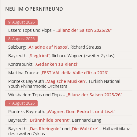
NEU IM OPERNFREUND
9. August 2026
Essen: Tops und Flops –
„
Bilanz der Saison 2025/26
“
8. August 2026
Salzburg:
„
Ariadne auf Naxos
“
, Richard Strauss
Bayreuth:
„
Siegfried
“
, Richard Wagner (zweiter Zyklus)
Kontrapunkt:
„
Gedanken zu Rienzi
“
Martina Franca:
„
FESTIVAL della Valle d’Itria 2026
“
Pionteks Bayreuth
„
Magische Musiken
“
, Turkish National
Youth Philharmonic Orchestra
Wiesbaden: Tops und Flops –
„
Bilanz der Saison 2025/26
“
7. August 2026
Pionteks Bayreuth:
„
Wagner, Dom Pedro II. und Liszt
“
Bayreuth:
„
Brünnhilde brennt
“
, Bernhard Lang
Bayreuth:
„
Das Rheingold
“
und
„
Die Walküre
“
– Halbzeitbilanz
des zweiten Zyklus