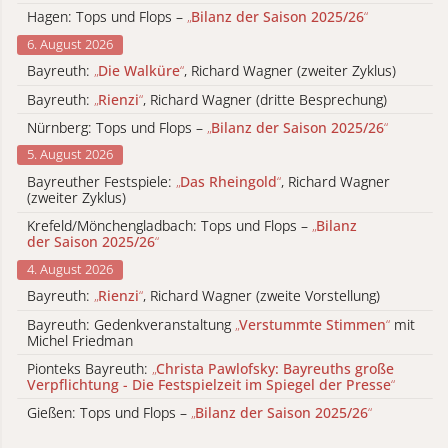
Hagen: Tops und Flops –
„
Bilanz der Saison 2025/26
“
6. August 2026
Bayreuth:
„
Die Walküre
“
, Richard Wagner (zweiter Zyklus)
Bayreuth:
„
Rienzi
“
, Richard Wagner (dritte Besprechung)
Nürnberg: Tops und Flops –
„
Bilanz der Saison 2025/26
“
5. August 2026
Bayreuther Festspiele:
„
Das Rheingold
“
, Richard Wagner
(zweiter Zyklus)
Krefeld/Mönchengladbach: Tops und Flops –
„
Bilanz
der Saison 2025/26
“
4. August 2026
Bayreuth:
„
Rienzi
“
, Richard Wagner (zweite Vorstellung)
Bayreuth: Gedenkveranstaltung
„
Verstummte Stimmen
“
mit
Michel Friedman
Pionteks Bayreuth:
„
Christa Pawlofsky: Bayreuths große
Verpflichtung - Die Festspielzeit im Spiegel der Presse
“
Gießen: Tops und Flops –
„
Bilanz der Saison 2025/26
“