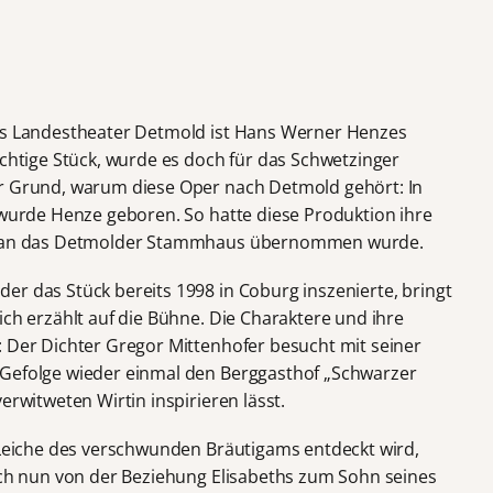
das Landestheater Detmold ist Hans Werner Henzes
ichtige Stück, wurde es doch für das Schwetzinger
er Grund, warum diese Oper nach Detmold gehört: In
, wurde Henze geboren. So hatte diese Produktion ihre
sie an das Detmolder Stammhaus übernommen wurde.
 der das Stück bereits 1998 in Coburg inszenierte, bringt
ich erzählt auf die Bühne. Die Charaktere und ihre
: Der Dichter Gregor Mittenhofer besucht mit seiner
 Gefolge wieder einmal den Berggasthof „Schwarzer
erwitweten Wirtin inspirieren lässt.
e Leiche des verschwunden Bräutigams entdeckt wird,
sich nun von der Beziehung Elisabeths zum Sohn seines