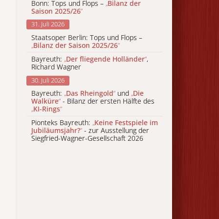
Bonn: Tops und Flops –
„
Bilanz der
Saison 2025/26
“
31. Juli 2026
Staatsoper Berlin: Tops und Flops –
„
Bilanz der Saison 2025/26
“
Bayreuth:
„
Der fliegende Holländer
“
,
Richard Wagner
30. Juli 2026
Bayreuth:
„
Das Rheingold
“
und
„
Die
Walküre
“
- Bilanz der ersten Hälfte des
„
KI-Rings
“
Pionteks Bayreuth:
„
Keine Festspiele im
Jubiläumsjahr?
“
- zur Ausstellung der
Siegfried-Wagner-Gesellschaft 2026