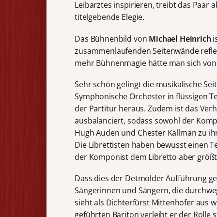
Leibarztes inspirieren, treibt das Paar
titelgebende Elegie.
Das Bühnenbild von
Michael Heinrich
i
zusammenlaufenden Seitenwände reflek
mehr Bühnenmagie hätte man sich von 
Sehr schön gelingt die musikalische S
Symphonische Orchester in flüssigen Te
der Partitur heraus. Zudem ist das Ver
ausbalanciert, sodass sowohl der Komp
Hugh Auden und Chester Kallman zu ih
Die Librettisten haben bewusst einen Tex
der Komponist dem Libretto aber größt
Dass dies der Detmolder Aufführung geli
Sängerinnen und Sängern, die durchw
sieht als Dichterfürst Mittenhofer aus 
geführten Bariton verleiht er der Rolle 