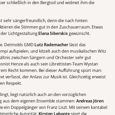
 aber schließlich in den Bergtod und widmet ihm die
st sehr sängerfreundlich, denn die nach hinten
tieren die Stimmen gut in den Zuschauerraum. Etwas
der Lichtgestaltung
Elana Siberskis
gewünscht.
eite. Detmolds GMD
Lutz Rademacher
lässt das
mpi aufspielen, und kitzelt auch den musikalischen Witz
hältnis zwischen Sängern und Orchester sehr gut
onist Henze als auch sein Librettisten-Team Wystan
rem Recht kommen. Bei dieser Aufführung spürt man:
t verfasst, der Anlass zur Musik ist. Gleichzeitig erweist
en Respekt.
ngt, liegt natürlich auch an den vorzüglichen
eg aus dem eigenen Ensemble stammen:
Andreas Jören
wie ein Doppelgänger von Franz Liszt. Mit seinem kantabel
stimmliche Autorität.
Kirsten Labonte
singt die