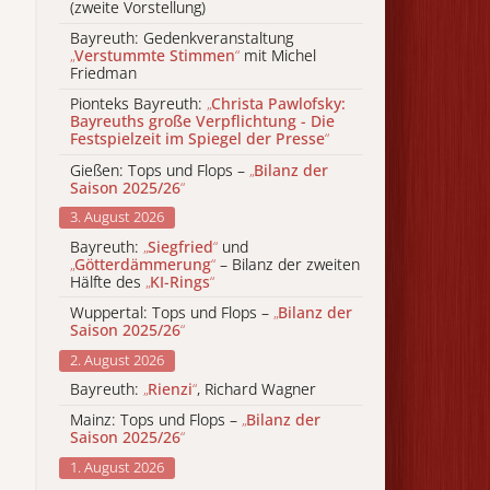
(zweite Vorstellung)
Bayreuth: Gedenkveranstaltung
„
Verstummte Stimmen
“
mit Michel
Friedman
Pionteks Bayreuth:
„
Christa Pawlofsky:
Bayreuths große Verpflichtung - Die
Festspielzeit im Spiegel der Presse
“
Gießen: Tops und Flops –
„
Bilanz der
Saison 2025/26
“
3. August 2026
Bayreuth:
„
Siegfried
“
und
„
Götterdämmerung
“
– Bilanz der zweiten
Hälfte des
„
KI-Rings
“
Wuppertal: Tops und Flops –
„
Bilanz der
Saison 2025/26
“
2. August 2026
Bayreuth:
„
Rienzi
“
, Richard Wagner
Mainz: Tops und Flops –
„
Bilanz der
Saison 2025/26
“
1. August 2026