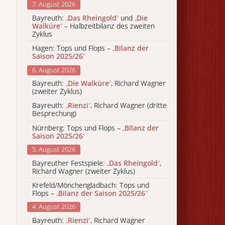
7. August 2026
Bayreuth:
„
Das Rheingold
“
und
„
Die
Walküre
“
– Halbzeitbilanz des zweiten
Zyklus
Hagen: Tops und Flops –
„
Bilanz der
Saison 2025/26
“
6. August 2026
Bayreuth:
„
Die Walküre
“
, Richard Wagner
(zweiter Zyklus)
Bayreuth:
„
Rienzi
“
, Richard Wagner (dritte
Besprechung)
Nürnberg: Tops und Flops –
„
Bilanz der
Saison 2025/26
“
5. August 2026
Bayreuther Festspiele:
„
Das Rheingold
“
,
Richard Wagner (zweiter Zyklus)
Krefeld/Mönchengladbach: Tops und
Flops –
„
Bilanz der Saison 2025/26
“
4. August 2026
Bayreuth:
„
Rienzi
“
, Richard Wagner