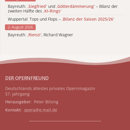
Bayreuth:
„
Siegfried
“
und
„
Götterdämmerung
“
– Bilanz der
zweiten Hälfte des
„
KI-Rings
“
Wuppertal: Tops und Flops –
„
Bilanz der Saison 2025/26
“
2. August 2026
Bayreuth:
„
Rienzi
“
, Richard Wagner
DER OPERNFREUND
Deutschlands ältestes privates
Opernmagazin
57. Jahrgang
Herausgeber
: Peter Bilsing
Kontakt
:
opera@e.mail.de