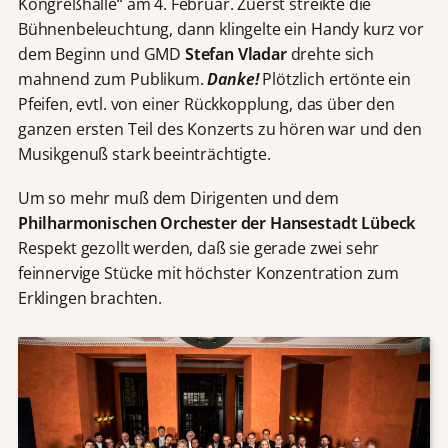
Kongreßhalle“ am 4. Februar. Zuerst streikte die
Bühnenbeleuchtung, dann klingelte ein Handy kurz vor
dem Beginn und GMD
Stefan Vladar
drehte sich
mahnend zum Publikum.
Danke!
Plötzlich ertönte ein
Pfeifen, evtl. von einer Rückkopplung, das über den
ganzen ersten Teil des Konzerts zu hören war und den
Musikgenuß stark beeinträchtigte.
Um so mehr muß dem Dirigenten und dem
Philharmonischen Orchester der Hansestadt Lübeck
Respekt gezollt werden, daß sie gerade zwei sehr
feinnervige Stücke mit höchster Konzentration zum
Erklingen brachten.