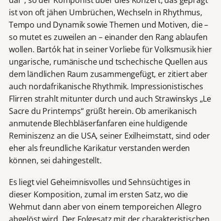
dar“, so der Komponist über dies Konzert, das geprägt
ist von oft jähen Umbrüchen, Wechseln in Rhythmus,
Tempo und Dynamik sowie Themen und Motiven, die –
so mutet es zuweilen an – einander den Rang ablaufen
wollen. Bartók hat in seiner Vorliebe für Volksmusik hier
ungarische, rumänische und tschechische Quellen aus
dem ländlichen Raum zusammengefügt, er zitiert aber
auch nordafrikanische Rhythmik. Impressionistisches
Flirren strahlt mitunter durch und auch Strawinskys „Le
Sacre du Printemps“ grüßt herein. Ob amerikanisch
anmutende Blechbläserfanfaren eine huldigende
Reminiszenz an die USA, seiner Exilheimstatt, sind oder
eher als freundliche Karikatur verstanden werden
können, sei dahingestellt.
Es liegt viel Geheimnisvolles und Sehnsüchtiges in
dieser Komposition, zumal im ersten Satz, wo die
Wehmut dann aber von einem temporeichen Allegro
abgelöst wird. Der Folgesatz mit der charakteristischen