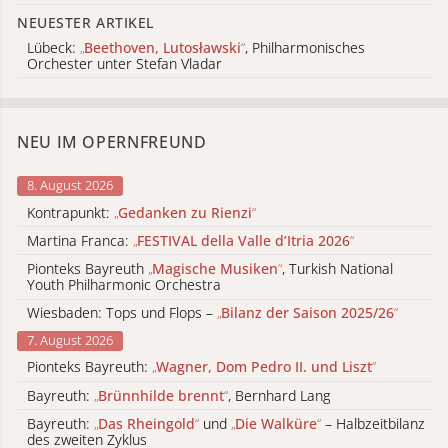
NEUESTER ARTIKEL
Lübeck:
„
Beethoven, Lutosławski
“
, Philharmonisches
Orchester unter Stefan Vladar
NEU IM OPERNFREUND
8. August 2026
Kontrapunkt:
„
Gedanken zu Rienzi
“
Martina Franca:
„
FESTIVAL della Valle d’Itria 2026
“
Pionteks Bayreuth
„
Magische Musiken
“
, Turkish National
Youth Philharmonic Orchestra
Wiesbaden: Tops und Flops –
„
Bilanz der Saison 2025/26
“
7. August 2026
Pionteks Bayreuth:
„
Wagner, Dom Pedro II. und Liszt
“
Bayreuth:
„
Brünnhilde brennt
“
, Bernhard Lang
Bayreuth:
„
Das Rheingold
“
und
„
Die Walküre
“
– Halbzeitbilanz
des zweiten Zyklus