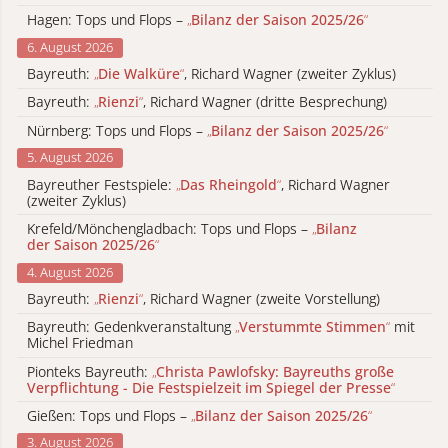
Hagen: Tops und Flops –
„
Bilanz der Saison 2025/26
“
6. August 2026
Bayreuth:
„
Die Walküre
“
, Richard Wagner (zweiter Zyklus)
Bayreuth:
„
Rienzi
“
, Richard Wagner (dritte Besprechung)
Nürnberg: Tops und Flops –
„
Bilanz der Saison 2025/26
“
5. August 2026
Bayreuther Festspiele:
„
Das Rheingold
“
, Richard Wagner
(zweiter Zyklus)
Krefeld/Mönchengladbach: Tops und Flops –
„
Bilanz
der Saison 2025/26
“
4. August 2026
Bayreuth:
„
Rienzi
“
, Richard Wagner (zweite Vorstellung)
Bayreuth: Gedenkveranstaltung
„
Verstummte Stimmen
“
mit
Michel Friedman
Pionteks Bayreuth:
„
Christa Pawlofsky: Bayreuths große
Verpflichtung - Die Festspielzeit im Spiegel der Presse
“
Gießen: Tops und Flops –
„
Bilanz der Saison 2025/26
“
3. August 2026