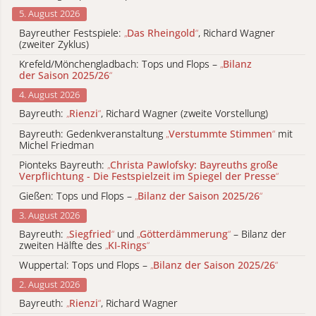
5. August 2026
Bayreuther Festspiele:
„
Das Rheingold
“
, Richard Wagner
(zweiter Zyklus)
Krefeld/Mönchengladbach: Tops und Flops –
„
Bilanz
der Saison 2025/26
“
4. August 2026
Bayreuth:
„
Rienzi
“
, Richard Wagner (zweite Vorstellung)
Bayreuth: Gedenkveranstaltung
„
Verstummte Stimmen
“
mit
Michel Friedman
Pionteks Bayreuth:
„
Christa Pawlofsky: Bayreuths große
Verpflichtung - Die Festspielzeit im Spiegel der Presse
“
Gießen: Tops und Flops –
„
Bilanz der Saison 2025/26
“
3. August 2026
Bayreuth:
„
Siegfried
“
und
„
Götterdämmerung
“
– Bilanz der
zweiten Hälfte des
„
KI-Rings
“
Wuppertal: Tops und Flops –
„
Bilanz der Saison 2025/26
“
2. August 2026
Bayreuth:
„
Rienzi
“
, Richard Wagner