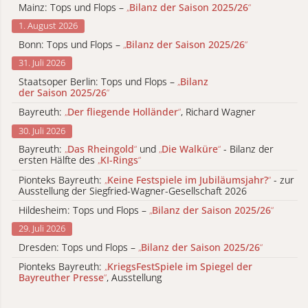
Mainz: Tops und Flops –
„
Bilanz der Saison 2025/26
“
1. August 2026
Bonn: Tops und Flops –
„
Bilanz der Saison 2025/26
“
31. Juli 2026
Staatsoper Berlin: Tops und Flops –
„
Bilanz
der Saison 2025/26
“
Bayreuth:
„
Der fliegende Holländer
“
, Richard Wagner
30. Juli 2026
Bayreuth:
„
Das Rheingold
“
und
„
Die Walküre
“
- Bilanz der
ersten Hälfte des
„
KI-Rings
“
Pionteks Bayreuth:
„
Keine Festspiele im Jubiläumsjahr?
“
- zur
Ausstellung der Siegfried-Wagner-Gesellschaft 2026
Hildesheim: Tops und Flops –
„
Bilanz der Saison 2025/26
“
29. Juli 2026
Dresden: Tops und Flops –
„
Bilanz der Saison 2025/26
“
Pionteks Bayreuth:
„
KriegsFestSpiele im Spiegel der
Bayreuther Presse
“
, Ausstellung