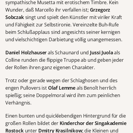
sympathische Musetta mit erotischem Timbre. Kein
Wunder, daß Marcello ihr verfallen ist;
Grzegorz
Sobczak
singt und spielt den Künstler mit viriler Kraft
und Fähigkeit zur Selbstironie. Vereinzelte Buh-Rufe
beim Schlußapplaus sind angesichts seiner kernigen
und vielschichtigen Darbietung völlig unangemessen.
Daniel Holzhauser
als Schaunard und
Jussi Juola
als
Colline runden die flippige Truppe ab und geben jeder
der Rollen ihren ganz eigenen Charakter.
Trotz oder gerade wegen der Schlaghosen und des
engen Pullovers ist
Olaf Lemme
als Benoît herrlich
spießig; seine Doppelmoral wird ihm zum peinlichen
Verhängnis.
Einen bunten und quicklebendigen Hintergrund für die
großen Rollen bildet der
Kinderchor der Singakademie
Rostock
unter
Dmitry Krasilnikow
; die Kleinen und