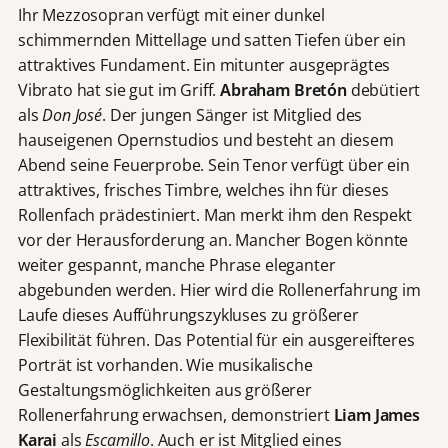
Ihr Mezzosopran verfügt mit einer dunkel
schimmernden Mittellage und satten Tiefen über ein
attraktives Fundament. Ein mitunter ausgeprägtes
Vibrato hat sie gut im Griff.
Abraham Bretón
debütiert
als
Don José
. Der jungen Sänger ist Mitglied des
hauseigenen Opernstudios und besteht an diesem
Abend seine Feuerprobe. Sein Tenor verfügt über ein
attraktives, frisches Timbre, welches ihn für dieses
Rollenfach prädestiniert. Man merkt ihm den Respekt
vor der Herausforderung an. Mancher Bogen könnte
weiter gespannt, manche Phrase eleganter
abgebunden werden. Hier wird die Rollenerfahrung im
Laufe dieses Aufführungszykluses zu größerer
Flexibilität führen. Das Potential für ein ausgereifteres
Porträt ist vorhanden. Wie musikalische
Gestaltungsmöglichkeiten aus größerer
Rollenerfahrung erwachsen, demonstriert
Liam James
Karai
als
Escamillo
. Auch er ist Mitglied eines