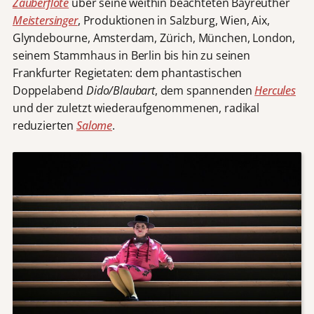
Zauberflöte
über seine weithin beachteten Bayreuther
Meistersinger
, Produktionen in Salzburg, Wien, Aix,
Glyndebourne, Amsterdam, Zürich, München, London,
seinem Stammhaus in Berlin bis hin zu seinen
Frankfurter Regietaten: dem phantastischen
Doppelabend
Dido/Blaubart
, dem spannenden
Hercules
und der zuletzt wiederaufgenommenen, radikal
reduzierten
Salome
.