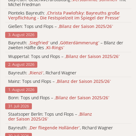
Michel Friedman
Pionteks Bayreuth:
„
Christa Pawlofsky: Bayreuths große
Verpflichtung - Die Festspielzeit im Spiegel der Presse
“
Gießen: Tops und Flops –
„
Bilanz der Saison 2025/26
“
3. August 2026
Bayreuth:
„
Siegfried
“
und
„
Götterdämmerung
“
– Bilanz der
zweiten Hälfte des
„
KI-Rings
“
Wuppertal: Tops und Flops –
„
Bilanz der Saison 2025/26
“
2. August 2026
Bayreuth:
„
Rienzi
“
, Richard Wagner
Mainz: Tops und Flops –
„
Bilanz der Saison 2025/26
“
1. August 2026
Bonn: Tops und Flops –
„
Bilanz der Saison 2025/26
“
31. Juli 2026
Staatsoper Berlin: Tops und Flops –
„
Bilanz
der Saison 2025/26
“
Bayreuth:
„
Der fliegende Holländer
“
, Richard Wagner
30. Juli 2026