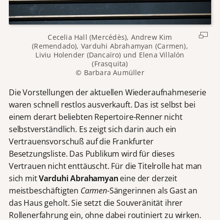
Cecelia Hall (Mercédès), Andrew Kim
(Remendado), Varduhi Abrahamyan (Carmen),
Liviu Holender (Dancaïro) und Elena Villalón
(Frasquita)
© Barbara Aumüller
Die Vorstellungen der aktuellen Wiederaufnahmeserie
waren schnell restlos ausverkauft. Das ist selbst bei
einem derart beliebten Repertoire-Renner nicht
selbstverständlich. Es zeigt sich darin auch ein
Vertrauensvorschuß auf die Frankfurter
Besetzungsliste. Das Publikum wird für dieses
Vertrauen nicht enttäuscht. Für die Titelrolle hat man
sich mit
Varduhi Abrahamyan
eine der derzeit
meistbeschäftigten
Carmen
-Sängerinnen als Gast an
das Haus geholt. Sie setzt die Souveränität ihrer
Rollenerfahrung ein, ohne dabei routiniert zu wirken.