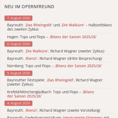
NEU IM OPERNFREUND
7. August 2026
Bayreuth:
„
Das Rheingold
“
und
„
Die Walküre
“
– Halbzeitbilanz
des zweiten Zyklus
Hagen: Tops und Flops –
„
Bilanz der Saison 2025/26
“
6. August 2026
Bayreuth:
„
Die Walküre
“
, Richard Wagner (zweiter Zyklus)
Bayreuth:
„
Rienzi
“
, Richard Wagner (dritte Besprechung)
Nürnberg: Tops und Flops –
„
Bilanz der Saison 2025/26
“
5. August 2026
Bayreuther Festspiele:
„
Das Rheingold
“
, Richard Wagner
(zweiter Zyklus)
Krefeld/Mönchengladbach: Tops und Flops –
„
Bilanz
der Saison 2025/26
“
4. August 2026
Bayreuth:
„
Rienzi
“
, Richard Wagner (zweite Vorstellung)
Bayreuth: Gedenkveranstaltung
„
Verstummte Stimmen
“
mit