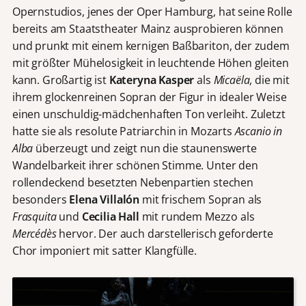
Opernstudios, jenes der Oper Hamburg, hat seine Rolle
bereits am Staatstheater Mainz ausprobieren können
und prunkt mit einem kernigen Baßbariton, der zudem
mit größter Mühelosigkeit in leuchtende Höhen gleiten
kann. Großartig ist
Kateryna Kasper
als
Micaëla
, die mit
ihrem glockenreinen Sopran der Figur in idealer Weise
einen unschuldig-mädchenhaften Ton verleiht. Zuletzt
hatte sie als resolute Patriarchin in Mozarts
Ascanio in
Alba
überzeugt und zeigt nun die staunenswerte
Wandelbarkeit ihrer schönen Stimme. Unter den
rollendeckend besetzten Nebenpartien stechen
besonders
Elena Villalón
mit frischem Sopran als
Frasquita
und
Cecilia Hall
mit rundem Mezzo als
Mercédès
hervor. Der auch darstellerisch geforderte
Chor imponiert mit satter Klangfülle.