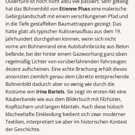
Ouvertüre ist noch nicht allzu viel passiert. Sehr gefällig
hat das Bühnenbild von
Etienne Pluss
eine malerische
Gebirgslandschaft mit einem verschlungenen Pfad und
in die Tiefe gestaffelten Baumattrappen gezeigt. Das
hätte glatt als typischer Kulissenaufbau aus dem 19.
Jahrhundert durchgehen können, wenn sich nicht
vorne am Bühnenrand eine Autobahnbrücke aus Beton
befände, bei der hinter einem Gazevorhang ganz oben
regelmäßig Lichter von vorüberfahrenden Fahrzeugen
dezent aufscheinen. Eine echte Brechung erhält dieses
ansonsten ziemlich genau dem Libretto entsprechende
Bühnenbild dadurch aber so wenig wie durch die
Kostüme von
Irina Bartels
. Sie zeigt im ersten Akt eine
Räuberbande wie aus dem Bilderbuch mit Filzhüten,
Kopftüchern und langen Mänteln. Auch diese hübsch
klischeehafte Einkleidung bedient sich zwar moderner
Textilien, interpretiert sie aber im historischen Kontext
der Geschichte.