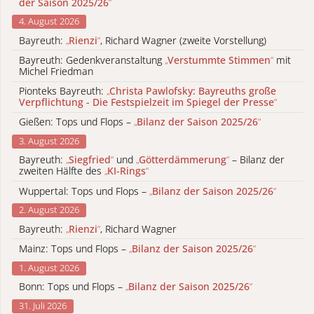
der Saison 2025/26
“
4. August 2026
Bayreuth:
„
Rienzi
“
, Richard Wagner (zweite Vorstellung)
Bayreuth: Gedenkveranstaltung
„
Verstummte Stimmen
“
mit
Michel Friedman
Pionteks Bayreuth:
„
Christa Pawlofsky: Bayreuths große
Verpflichtung - Die Festspielzeit im Spiegel der Presse
“
Gießen: Tops und Flops –
„
Bilanz der Saison 2025/26
“
3. August 2026
Bayreuth:
„
Siegfried
“
und
„
Götterdämmerung
“
– Bilanz der
zweiten Hälfte des
„
KI-Rings
“
Wuppertal: Tops und Flops –
„
Bilanz der Saison 2025/26
“
2. August 2026
Bayreuth:
„
Rienzi
“
, Richard Wagner
Mainz: Tops und Flops –
„
Bilanz der Saison 2025/26
“
1. August 2026
Bonn: Tops und Flops –
„
Bilanz der Saison 2025/26
“
31. Juli 2026