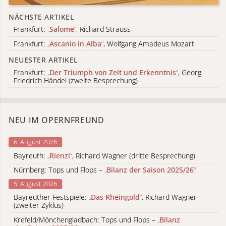
NÄCHSTE ARTIKEL
Frankfurt:
„
Salome
“
, Richard Strauss
Frankfurt:
„
Ascanio in Alba
“
, Wolfgang Amadeus Mozart
NEUESTER ARTIKEL
Frankfurt:
„
Der Triumph von Zeit und Erkenntnis
“
, Georg
Friedrich Händel (zweite Besprechung)
NEU IM OPERNFREUND
6. August 2026
Bayreuth:
„
Rienzi
“
, Richard Wagner (dritte Besprechung)
Nürnberg: Tops und Flops –
„
Bilanz der Saison 2025/26
“
5. August 2026
Bayreuther Festspiele:
„
Das Rheingold
“
, Richard Wagner
(zweiter Zyklus)
Krefeld/Mönchengladbach: Tops und Flops –
„
Bilanz