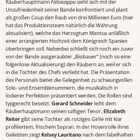
Räuberhauptmann
Falsacappa
sieht sich mit der
Unzufriedenheit seiner Bande konfrontiert und plant
als großen Coup den Raub von drei Millionen Euro (hier
hat das Produktionsteam natürlich die Währung
aktualisiert), welche das Herzogtum Mantua anläßlich
einer arrangierten Hochzeit dem Königreich Spanien
überbringen soll. Nebenbei schließt sich noch ein zuvor
von der Bande ausgeraubter „Biobauer“ (noch so eine
folgenlose Aktualisierung) den Räubern an, weil er sich
in die Tochter des Chefs verliebt hat. Die Präsentation
des Personals bietet die Gelegenheit zu schwungvollen
Solo- und Ensemblenummern, die musikalisch in
lockerer Perfektion präsentiert werden. Die Rollen sind
typgerecht besetzt.
Gerard Schneider
leiht dem
Räuberhauptmann seinen saftigen Tenor,
Elizabeth
Reiter
gibt seine Tochter als rotziges Girlie mit klar
profiliertem, frischem Sopran. In der Hosenrolle ihres
Geliebten zeigt
Kelsey Lauritano
nach dem fabelhaften