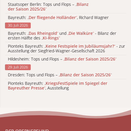
Staatsoper Berlin: Tops und Flops –
„
Bilanz
der Saison 2025/26
“
Bayreuth:
„
Der fliegende Holländer
“
, Richard Wagner
30. Juli 2026
Bayreuth:
„
Das Rheingold
“
und
„
Die Walküre
“
- Bilanz der
ersten Hälfte des
„
KI-Rings
“
Pionteks Bayreuth:
„
Keine Festspiele im Jubiläumsjahr?
“
- zur
Ausstellung der Siegfried-Wagner-Gesellschaft 2026
Hildesheim: Tops und Flops –
„
Bilanz der Saison 2025/26
“
29. Juli 2026
Dresden: Tops und Flops –
„
Bilanz der Saison 2025/26
“
Pionteks Bayreuth:
„
KriegsFestSpiele im Spiegel der
Bayreuther Presse
“
, Ausstellung