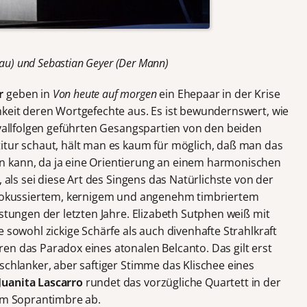
Frau) und Sebastian Geyer (Der Mann)
r
geben in
Von heute auf morgen
ein Ehepaar in der Krise
hkeit deren Wortgefechte aus. Es ist bewundernswert, wie
rvallfolgen geführten Gesangspartien von den beiden
itur schaut, hält man es kaum für möglich, daß man das
 kann, da ja eine Orientierung an einem harmonischen
, als sei diese Art des Singens das Natürlichste von der
t fokussiertem, kernigem und angenehm timbriertem
istungen der letzten Jahre. Elizabeth Sutphen weiß mit
e sowohl zickige Schärfe als auch divenhafte Strahlkraft
en das Paradox eines atonalen Belcanto. Das gilt erst
 schlanker, aber saftiger Stimme das Klischee eines
Juanita Lascarro
rundet das vorzügliche Quartett in der
gem Soprantimbre ab.