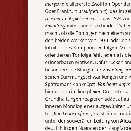
morgen
die allererste Zwölfton-Oper de
Oper Frankfurt uraufgeführt), das im s
zu einer Lichtspielszene
und das 1924 zur
Erwartung
miteinander verbindet. Dabei 
macht, ob die Tonfolgen nach einem st
den beiden Werken von 1930, oder ob s
Intuition des Komponisten folgen. Mit 
orientierten Tonfolge fehlt jedenfalls 
erinnerbaren Motiven. Dafür rücken an
besonders die Klangfarbe.
Erwartung
erw
seinen Stimmungsschwankungen und Aus
Spätromantik anknüpft.
Von heute auf m
hier und da im komplexen Orchestersatz
Grundhaltungen reagieren adäquat auf 
inneren Monolog einer aufgewühlten 
teil,
Von heute auf morgen
ist ein komödi
unter der souveränen Leitung von
Alex
deutlich in den Nuancen der Klangfarb