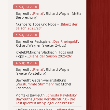
6. August 2026
Bayreuth:
„
Rienzi
“
, Richard Wagner (dritte
Besprechung)
Nürnberg: Tops und Flops –
„
Bilanz der
Saison 2025/26
“
5. August 2026
Bayreuther Festspiele:
„
Das Rheingold
“
,
Richard Wagner (zweiter Zyklus)
Krefeld/Mönchengladbach: Tops und
Flops –
„
Bilanz der Saison 2025/26
“
4. August 2026
Bayreuth:
„
Rienzi
“
, Richard Wagner
(zweite Vorstellung)
Bayreuth: Gedenkveranstaltung
„
Verstummte Stimmen
“
mit Michel
Friedman
Pionteks Bayreuth:
„
Christa Pawlofsky:
Bayreuths große Verpflichtung - Die
Festspielzeit im Spiegel der Presse
“
Gießen: Tops und Flops –
„
Bilanz der