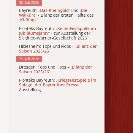
30. Juli 2026
Bayreuth:
„
Das Rheingold
“
und
„
Die
Walküre
“
- Bilanz der ersten Hälfte des
„
KI-Rings
“
Pionteks Bayreuth:
„
Keine Festspiele im
Jubiläumsjahr?
“
- zur Ausstellung der
Siegfried-Wagner-Gesellschaft 2026
Hildesheim: Tops und Flops –
„
Bilanz der
Saison 2025/26
“
29. Juli 2026
Dresden: Tops und Flops –
„
Bilanz der
Saison 2025/26
“
Pionteks Bayreuth:
„
KriegsFestSpiele im
Spiegel der Bayreuther Presse
“
,
Ausstellung