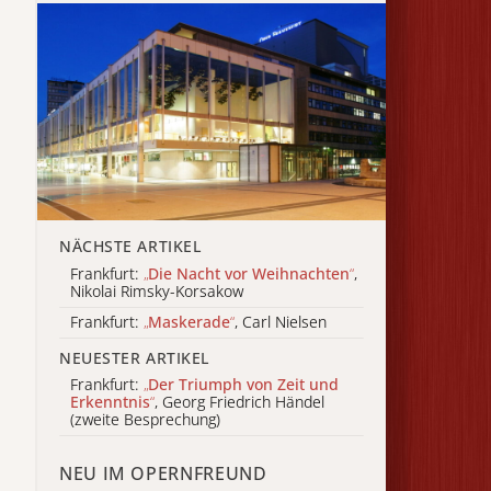
NÄCHSTE ARTIKEL
Frankfurt:
„
Die Nacht vor Weihnachten
“
,
Nikolai Rimsky-Korsakow
Frankfurt:
„
Maskerade
“
, Carl Nielsen
NEUESTER ARTIKEL
Frankfurt:
„
Der Triumph von Zeit und
Erkenntnis
“
, Georg Friedrich Händel
(zweite Besprechung)
NEU IM OPERNFREUND