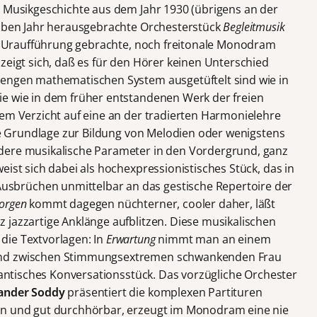
r Musikgeschichte aus dem Jahr 1930 (übrigens an der
elben Jahr herausgebrachte Orchesterstück
Begleitmusik
 Uraufführung gebrachte, noch freitonale Monodram
zeigt sich, daß es für den Hörer keinen Unterschied
rengen mathematischen System ausgetüftelt sind wie in
ie wie in dem früher entstandenen Werk der freien
dem Verzicht auf eine an der tradierten Harmonielehre
die Grundlage zur Bildung von Melodien oder wenigstens
dere musikalische Parameter in den Vordergrund, ganz
eist sich dabei als hochexpressionistisches Stück, das in
brüchen unmittelbar an das gestische Repertoire der
orgen
kommt dagegen nüchterner, cooler daher, läßt
 jazzartige Anklänge aufblitzen. Diese musikalischen
die Textvorlagen: In
Erwartung
nimmt man an einem
und zwischen Stimmungsextremen schwankenden Frau
antisches Konversationsstück. Das vorzügliche Orchester
ander Soddy
präsentiert die komplexen Partituren
en und gut durchhörbar, erzeugt im Monodram eine nie