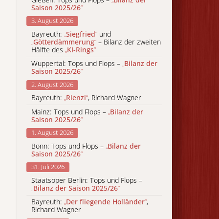
Saison 2025/26
“
3. August 2026
Bayreuth:
„
Siegfried
“
und
„
Götterdämmerung
“
– Bilanz der zweiten
Hälfte des
„
KI-Rings
“
Wuppertal: Tops und Flops –
„
Bilanz der
Saison 2025/26
“
2. August 2026
Bayreuth:
„
Rienzi
“
, Richard Wagner
Mainz: Tops und Flops –
„
Bilanz der
Saison 2025/26
“
1. August 2026
Bonn: Tops und Flops –
„
Bilanz der
Saison 2025/26
“
31. Juli 2026
Staatsoper Berlin: Tops und Flops –
„
Bilanz der Saison 2025/26
“
Bayreuth:
„
Der fliegende Holländer
“
,
Richard Wagner