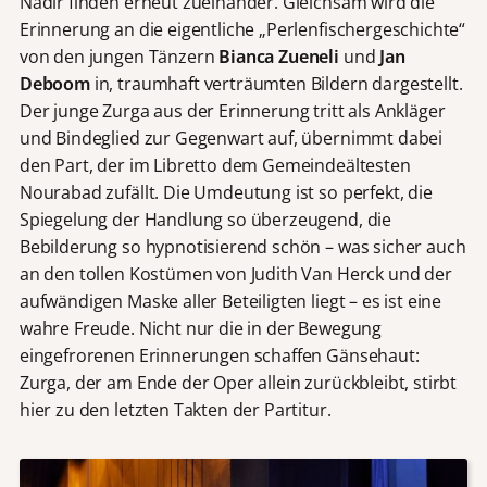
Nadir finden erneut zueinander. Gleichsam wird die
Erinnerung an die eigentliche „Perlenfischergeschichte“
von den jungen Tänzern
Bianca Zueneli
und
Jan
Deboom
in, traumhaft verträumten Bildern dargestellt.
Der junge Zurga aus der Erinnerung tritt als Ankläger
und Bindeglied zur Gegenwart auf, übernimmt dabei
den Part, der im Libretto dem Gemeindeältesten
Nourabad zufällt. Die Umdeutung ist so perfekt, die
Spiegelung der Handlung so überzeugend, die
Bebilderung so hypnotisierend schön – was sicher auch
an den tollen Kostümen von Judith Van Herck und der
aufwändigen Maske aller Beteiligten liegt – es ist eine
wahre Freude. Nicht nur die in der Bewegung
eingefrorenen Erinnerungen schaffen Gänsehaut:
Zurga, der am Ende der Oper allein zurückbleibt, stirbt
hier zu den letzten Takten der Partitur.