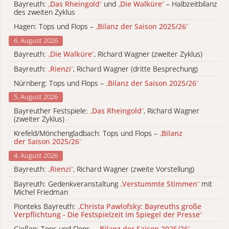
Bayreuth:
„
Das Rheingold
“
und
„
Die Walküre
“
– Halbzeitbilanz
des zweiten Zyklus
Hagen: Tops und Flops –
„
Bilanz der Saison 2025/26
“
6. August 2026
Bayreuth:
„
Die Walküre
“
, Richard Wagner (zweiter Zyklus)
Bayreuth:
„
Rienzi
“
, Richard Wagner (dritte Besprechung)
Nürnberg: Tops und Flops –
„
Bilanz der Saison 2025/26
“
5. August 2026
Bayreuther Festspiele:
„
Das Rheingold
“
, Richard Wagner
(zweiter Zyklus)
Krefeld/Mönchengladbach: Tops und Flops –
„
Bilanz
der Saison 2025/26
“
4. August 2026
Bayreuth:
„
Rienzi
“
, Richard Wagner (zweite Vorstellung)
Bayreuth: Gedenkveranstaltung
„
Verstummte Stimmen
“
mit
Michel Friedman
Pionteks Bayreuth:
„
Christa Pawlofsky: Bayreuths große
Verpflichtung - Die Festspielzeit im Spiegel der Presse
“
Gießen: Tops und Flops –
„
Bilanz der Saison 2025/26
“