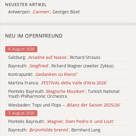
NEUESTER ARTIKEL
Antwerpen:
„
Carmen
“
, Georges Bizet
NEU IM OPERNFREUND
8. August 2026
Salzburg:
„
Ariadne auf Naxos
“
, Richard Strauss
Bayreuth:
„
Siegfried
“
, Richard Wagner (zweiter Zyklus)
Kontrapunkt:
„
Gedanken zu Rienzi
“
Martina Franca:
„
FESTIVAL della Valle d’Itria 2026
“
Pionteks Bayreuth
„
Magische Musiken
“
, Turkish National
Youth Philharmonic Orchestra
Wiesbaden: Tops und Flops –
„
Bilanz der Saison 2025/26
“
7. August 2026
Pionteks Bayreuth:
„
Wagner, Dom Pedro II. und Liszt
“
Bayreuth:
„
Brünnhilde brennt
“
, Bernhard Lang