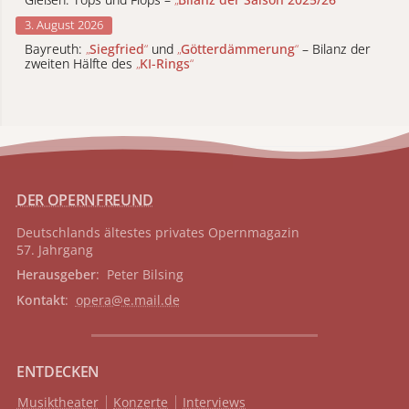
3. August 2026
Bayreuth:
„
Siegfried
“
und
„
Götterdämmerung
“
– Bilanz der
zweiten Hälfte des
„
KI-Rings
“
DER OPERNFREUND
Deutschlands ältestes privates
Opernmagazin
57. Jahrgang
Herausgeber
: Peter Bilsing
Kontakt
:
opera@e.mail.de
ENTDECKEN
Musiktheater
Konzerte
Interviews