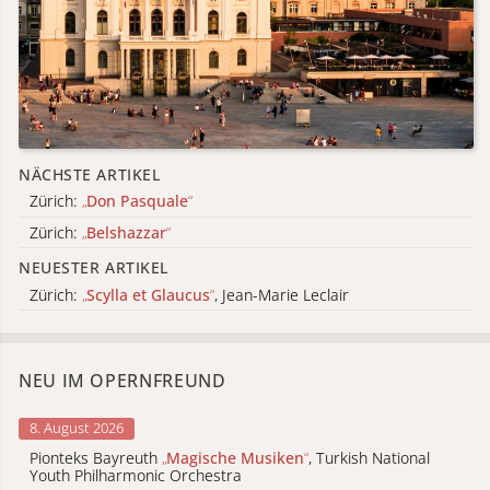
NÄCHSTE ARTIKEL
Zürich:
„
Don Pasquale
“
Zürich:
„
Belshazzar
“
NEUESTER ARTIKEL
Zürich:
„
Scylla et Glaucus
“
, Jean-Marie Leclair
NEU IM OPERNFREUND
8. August 2026
Pionteks Bayreuth
„
Magische Musiken
“
, Turkish National
Youth Philharmonic Orchestra