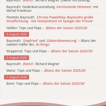
Bayreuth:
„
Rienzi
“
, Richard Wagner (zweite Vorstellung)
Bayreuth: Gedenkveranstaltung
„
Verstummte Stimmen
“
mit
Michel Friedman
Pionteks Bayreuth:
„
Christa Pawlofsky: Bayreuths große
Verpflichtung - Die Festspielzeit im Spiegel der Presse
“
Gießen: Tops und Flops –
„
Bilanz der Saison 2025/26
“
3. August 2026
Bayreuth:
„
Siegfried
“
und
„
Götterdämmerung
“
– Bilanz der
zweiten Hälfte des
„
KI-Rings
“
Wuppertal: Tops und Flops –
„
Bilanz der Saison 2025/26
“
2. August 2026
Bayreuth:
„
Rienzi
“
, Richard Wagner
Mainz: Tops und Flops –
„
Bilanz der Saison 2025/26
“
1. August 2026
Bonn: Tops und Flops –
„
Bilanz der Saison 2025/26
“