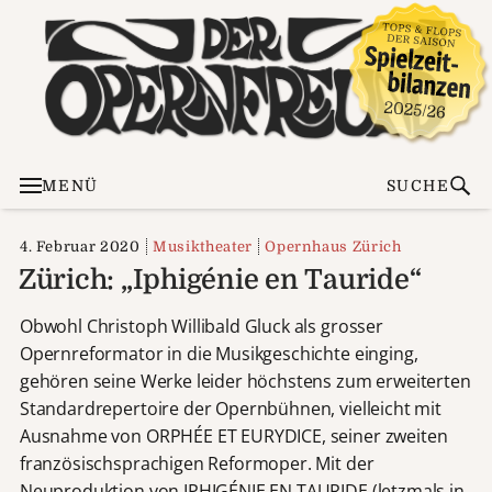
MENÜ
SUCHE
4. Februar 2020
Musiktheater
Opernhaus Zürich
Zürich: „Iphigénie en Tauride“
Obwohl Christoph Willibald Gluck als grosser
Opernreformator in die Musikgeschichte einging,
gehören seine Werke leider höchstens zum erweiterten
Standardrepertoire der Opernbühnen, vielleicht mit
Ausnahme von ORPHÉE ET EURYDICE, seiner zweiten
französischsprachigen Reformoper. Mit der
Neuproduktion von IPHIGÉNIE EN TAURIDE (letzmals in