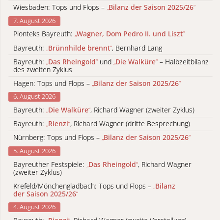
Wiesbaden: Tops und Flops –
„
Bilanz der Saison 2025/26
“
7. August 2026
Pionteks Bayreuth:
„
Wagner, Dom Pedro II. und Liszt
“
Bayreuth:
„
Brünnhilde brennt
“
, Bernhard Lang
Bayreuth:
„
Das Rheingold
“
und
„
Die Walküre
“
– Halbzeitbilanz
des zweiten Zyklus
Hagen: Tops und Flops –
„
Bilanz der Saison 2025/26
“
6. August 2026
Bayreuth:
„
Die Walküre
“
, Richard Wagner (zweiter Zyklus)
Bayreuth:
„
Rienzi
“
, Richard Wagner (dritte Besprechung)
Nürnberg: Tops und Flops –
„
Bilanz der Saison 2025/26
“
5. August 2026
Bayreuther Festspiele:
„
Das Rheingold
“
, Richard Wagner
(zweiter Zyklus)
Krefeld/Mönchengladbach: Tops und Flops –
„
Bilanz
der Saison 2025/26
“
4. August 2026