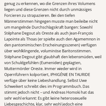
genug zu erkennen, wo die Grenzen ihres Volumens
liegen und diese Grenzen nicht durch unmässiges
Forcieren zu strapazieren. Bei den tiefen
Männerstimmen hingegen musste man beileibe nicht
um mangelnde Durchschlagskraft bangen: Sowohl
Stéphane Degout als Oreste als auch Jean-François
Lapointe als Thoas (er spielte auch den Agamemnon in
den pantomimischen Erscheinungsszenen) verfügen
über wohlklingende, voluminöse Baritonstimmen.
Stéphane Degout gibt glaubhaft den lebensmüden, weil
von Schuldgefühlen (Eumeniden) geplagten,
Muttermörder Oreste. Immer wieder wird in
Opernführern kolportiert, IPHIGÉNIE EN TAURIDE
verfüge über keine Liebeshandlung. Selbst Uwe
Schweikert schreibt dies im Programmbuch. Das
stimmt jedoch nicht – und Andreas Homoki hat das
sehr wohl erkannt: Es gibt keine heterosexuelle
Liebesgeschichte, klar, sehr wohl jedoch eine