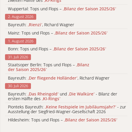
zweiten Hälfte des
„
KI-Rings
“
Wuppertal: Tops und Flops –
„
Bilanz der Saison 2025/26
“
2. August 2026
Bayreuth:
„
Rienzi
“
, Richard Wagner
Mainz: Tops und Flops –
„
Bilanz der Saison 2025/26
“
1. August 2026
Bonn: Tops und Flops –
„
Bilanz der Saison 2025/26
“
31. Juli 2026
Staatsoper Berlin: Tops und Flops –
„
Bilanz
der Saison 2025/26
“
Bayreuth:
„
Der fliegende Holländer
“
, Richard Wagner
30. Juli 2026
Bayreuth:
„
Das Rheingold
“
und
„
Die Walküre
“
- Bilanz der
ersten Hälfte des
„
KI-Rings
“
Pionteks Bayreuth:
„
Keine Festspiele im Jubiläumsjahr?
“
- zur
Ausstellung der Siegfried-Wagner-Gesellschaft 2026
Hildesheim: Tops und Flops –
„
Bilanz der Saison 2025/26
“