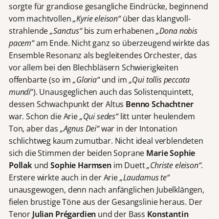
sorgte für grandiose gesangliche Eindrücke, beginnend
vom machtvollen
„Kyrie eleison“
über das klangvoll-
strahlende
„Sanctus“
bis zum erhabenen
„Dona nobis
pacem“
am Ende. Nicht ganz so überzeugend wirkte das
Ensemble Resonanz als begleitendes Orchester, das
vor allem bei den Blechbläsern Schwierigkeiten
offenbarte (so im
„Gloria“
und im
„Qui tollis peccata
mundi
“). Unausgeglichen auch das Solistenquintett,
dessen Schwachpunkt der Altus
Benno Schachtner
war. Schon die Arie
„Qui sedes“
litt unter heulendem
Ton, aber das
„Agnus Dei“
war in der Intonation
schlichtweg kaum zumutbar. Nicht ideal verblendeten
sich die Stimmen der beiden Soprane
Marie Sophie
Pollak
und
Sophie Harmsen
im Duett
„Christe eleison“.
Erstere wirkte auch in der Arie
„Laudamus
te“
unausgewogen, denn nach anfänglichen Jubelklängen,
fielen brustige Töne aus der Gesangslinie heraus. Der
Tenor
Julian
Prégardien
und der Bass
Konstantin