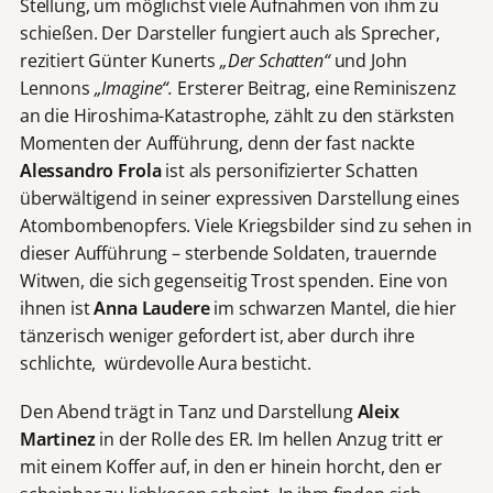
Stellung, um möglichst viele Aufnahmen von ihm zu
schießen. Der Darsteller fungiert auch als Sprecher,
rezitiert Günter Kunerts
„Der Schatten“
und John
Lennons
„Imagine“.
Ersterer Beitrag, eine Reminiszenz
an die Hiroshima-Katastrophe, zählt zu den stärksten
Momenten der Aufführung, denn der fast nackte
Alessandro Frola
ist als personifizierter Schatten
überwältigend in seiner expressiven Darstellung eines
Atombombenopfers. Viele Kriegsbilder sind zu sehen in
dieser Aufführung – sterbende Soldaten, trauernde
Witwen, die sich gegenseitig Trost spenden. Eine von
ihnen ist
Anna Laudere
im schwarzen Mantel, die hier
tänzerisch weniger gefordert ist, aber durch ihre
schlichte, würdevolle Aura besticht.
Den Abend trägt in Tanz und Darstellung
Aleix
Martinez
in der Rolle des ER. Im hellen Anzug tritt er
mit einem Koffer auf, in den er hinein horcht, den er