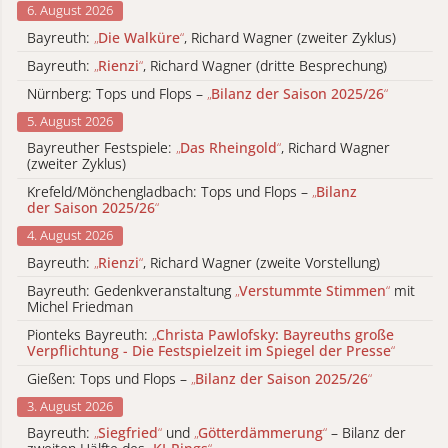
6. August 2026
Bayreuth:
„
Die Walküre
“
, Richard Wagner (zweiter Zyklus)
Bayreuth:
„
Rienzi
“
, Richard Wagner (dritte Besprechung)
Nürnberg: Tops und Flops –
„
Bilanz der Saison 2025/26
“
5. August 2026
Bayreuther Festspiele:
„
Das Rheingold
“
, Richard Wagner
(zweiter Zyklus)
Krefeld/Mönchengladbach: Tops und Flops –
„
Bilanz
der Saison 2025/26
“
4. August 2026
Bayreuth:
„
Rienzi
“
, Richard Wagner (zweite Vorstellung)
Bayreuth: Gedenkveranstaltung
„
Verstummte Stimmen
“
mit
Michel Friedman
Pionteks Bayreuth:
„
Christa Pawlofsky: Bayreuths große
Verpflichtung - Die Festspielzeit im Spiegel der Presse
“
Gießen: Tops und Flops –
„
Bilanz der Saison 2025/26
“
3. August 2026
Bayreuth:
„
Siegfried
“
und
„
Götterdämmerung
“
– Bilanz der