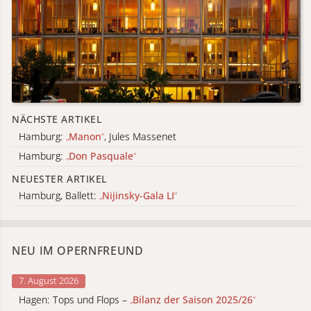
NÄCHSTE ARTIKEL
Hamburg:
„
Manon
“
, Jules Massenet
Hamburg:
„
Don Pasquale
“
NEUESTER ARTIKEL
Hamburg, Ballett:
„
Nijinsky-Gala LI
“
NEU IM OPERNFREUND
7. August 2026
Hagen: Tops und Flops –
„
Bilanz der Saison 2025/26
“