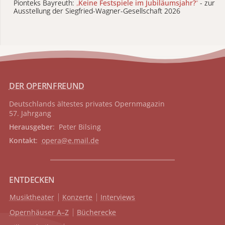
Pionteks Bayreuth:
„
Keine Festspiele im Jubiläumsjahr?
“
- zur
Ausstellung der Siegfried-Wagner-Gesellschaft 2026
DER OPERNFREUND
Deutschlands ältestes privates
Opernmagazin
57. Jahrgang
Herausgeber
: Peter Bilsing
Kontakt
:
opera@e.mail.de
ENTDECKEN
Musiktheater
Konzerte
Interviews
Opernhäuser A–Z
Bücherecke