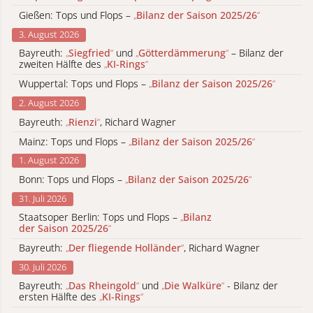
Gießen: Tops und Flops –
„
Bilanz der Saison 2025/26
“
3. August 2026
Bayreuth:
„
Siegfried
“
und
„
Götterdämmerung
“
– Bilanz der
zweiten Hälfte des
„
KI-Rings
“
Wuppertal: Tops und Flops –
„
Bilanz der Saison 2025/26
“
2. August 2026
Bayreuth:
„
Rienzi
“
, Richard Wagner
Mainz: Tops und Flops –
„
Bilanz der Saison 2025/26
“
1. August 2026
Bonn: Tops und Flops –
„
Bilanz der Saison 2025/26
“
31. Juli 2026
Staatsoper Berlin: Tops und Flops –
„
Bilanz
der Saison 2025/26
“
Bayreuth:
„
Der fliegende Holländer
“
, Richard Wagner
30. Juli 2026
Bayreuth:
„
Das Rheingold
“
und
„
Die Walküre
“
- Bilanz der
ersten Hälfte des
„
KI-Rings
“