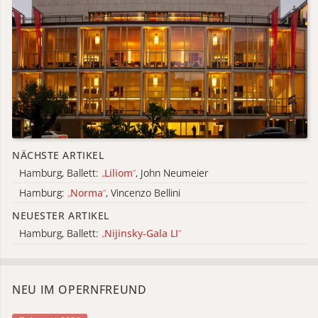
NÄCHSTE ARTIKEL
Hamburg, Ballett:
„
Liliom
“
, John Neumeier
Hamburg:
„
Norma
“
, Vincenzo Bellini
NEUESTER ARTIKEL
Hamburg, Ballett:
„
Nijinsky-Gala LI
“
NEU IM OPERNFREUND