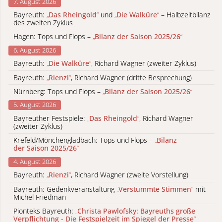
7. August 2026
Bayreuth:
„
Das Rheingold
“
und
„
Die Walküre
“
– Halbzeitbilanz
des zweiten Zyklus
Hagen: Tops und Flops –
„
Bilanz der Saison 2025/26
“
6. August 2026
Bayreuth:
„
Die Walküre
“
, Richard Wagner (zweiter Zyklus)
Bayreuth:
„
Rienzi
“
, Richard Wagner (dritte Besprechung)
Nürnberg: Tops und Flops –
„
Bilanz der Saison 2025/26
“
5. August 2026
Bayreuther Festspiele:
„
Das Rheingold
“
, Richard Wagner
(zweiter Zyklus)
Krefeld/Mönchengladbach: Tops und Flops –
„
Bilanz
der Saison 2025/26
“
4. August 2026
Bayreuth:
„
Rienzi
“
, Richard Wagner (zweite Vorstellung)
Bayreuth: Gedenkveranstaltung
„
Verstummte Stimmen
“
mit
Michel Friedman
Pionteks Bayreuth:
„
Christa Pawlofsky: Bayreuths große
Verpflichtung - Die Festspielzeit im Spiegel der Presse
“