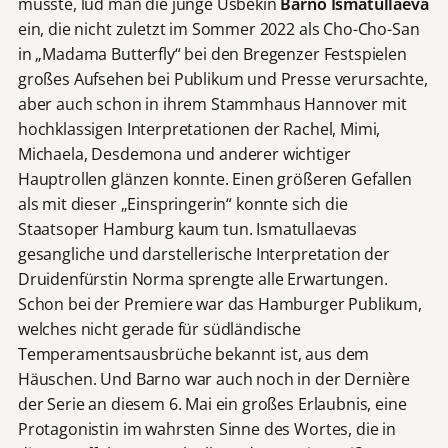
musste, lud man die junge Usbekin
Barno Ismatullaeva
ein, die nicht zuletzt im Sommer 2022 als Cho-Cho-San
in „Madama Butterfly“ bei den Bregenzer Festspielen
großes Aufsehen bei Publikum und Presse verursachte,
aber auch schon in ihrem Stammhaus Hannover mit
hochklassigen Interpretationen der Rachel, Mimi,
Michaela, Desdemona und anderer wichtiger
Hauptrollen glänzen konnte. Einen größeren Gefallen
als mit dieser „Einspringerin“ konnte sich die
Staatsoper Hamburg kaum tun. Ismatullaevas
gesangliche und darstellerische Interpretation der
Druidenfürstin Norma sprengte alle Erwartungen.
Schon bei der Premiere war das Hamburger Publikum,
welches nicht gerade für südländische
Temperamentsausbrüche bekannt ist, aus dem
Häuschen. Und Barno war auch noch in der Dernière
der Serie an diesem 6. Mai ein großes Erlaubnis, eine
Protagonistin im wahrsten Sinne des Wortes, die in