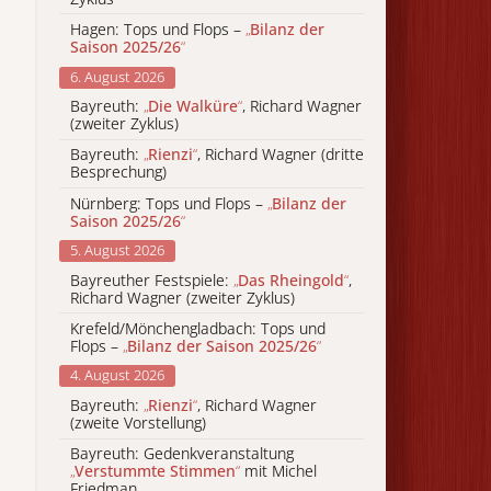
Hagen: Tops und Flops –
„
Bilanz der
Saison 2025/26
“
6. August 2026
Bayreuth:
„
Die Walküre
“
, Richard Wagner
(zweiter Zyklus)
Bayreuth:
„
Rienzi
“
, Richard Wagner (dritte
Besprechung)
Nürnberg: Tops und Flops –
„
Bilanz der
Saison 2025/26
“
5. August 2026
Bayreuther Festspiele:
„
Das Rheingold
“
,
Richard Wagner (zweiter Zyklus)
Krefeld/Mönchengladbach: Tops und
Flops –
„
Bilanz der Saison 2025/26
“
4. August 2026
Bayreuth:
„
Rienzi
“
, Richard Wagner
(zweite Vorstellung)
Bayreuth: Gedenkveranstaltung
„
Verstummte Stimmen
“
mit Michel
Friedman