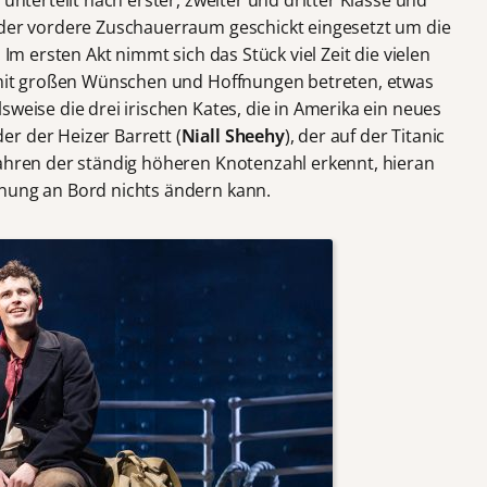
 unterteilt nach erster, zweiter und dritter Klasse und
 der vordere Zuschauerraum geschickt eingesetzt um die
 Im ersten Akt nimmt sich das Stück viel Zeit die vielen
s mit großen Wünschen und Hoffnungen betreten, etwas
sweise die drei irischen Kates, die in Amerika ein neues
r der Heizer Barrett (
Niall Sheehy
), der auf der Titanic
fahren der ständig höheren Knotenzahl erkennt, hieran
dnung an Bord nichts ändern kann.