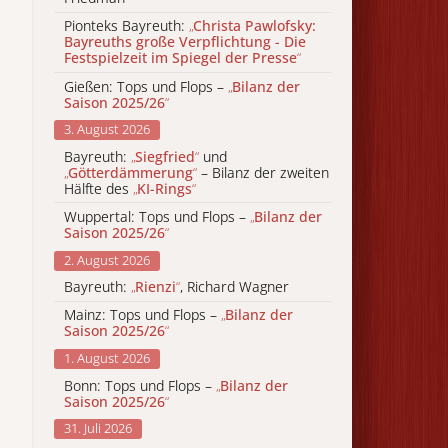
Pionteks Bayreuth:
„
Christa Pawlofsky:
Bayreuths große Verpflichtung - Die
Festspielzeit im Spiegel der Presse
“
Gießen: Tops und Flops –
„
Bilanz der
Saison 2025/26
“
3. August 2026
Bayreuth:
„
Siegfried
“
und
„
Götterdämmerung
“
– Bilanz der zweiten
Hälfte des
„
KI-Rings
“
Wuppertal: Tops und Flops –
„
Bilanz der
Saison 2025/26
“
2. August 2026
Bayreuth:
„
Rienzi
“
, Richard Wagner
Mainz: Tops und Flops –
„
Bilanz der
Saison 2025/26
“
1. August 2026
Bonn: Tops und Flops –
„
Bilanz der
Saison 2025/26
“
31. Juli 2026