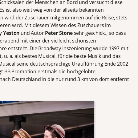
n Schicksalen der Menschen an Bord und versucht diese
s ist also weit weg von der allseits bekannten
en wird der Zuschauer mitgenommen auf die Reise, stets
eren wird. Mit diesem Wissen des Zuschauers im
y Yeston
und Autor
Peter Stone
sehr geschickt, so dass
rabend mit einer der vielleicht schönsten
hre entsteht. Die Broadway Inszenierung wurde 1997 mit
u. a. als bestes Musical, für die beste Musik und das
 Musical seine deutschsprachige Uraufführung Ende 2002
gt BB Promotion erstmals die hochgelobte
nach Deutschland in die nur rund 3 km von dort entfernt