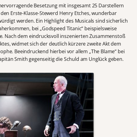
ervorragende Besetzung mit insgesamt 25 Darstellern
ch den Erste-Klasse-Stewerd Henry Etches, wunderbar
ürdigt werden. Ein Highlight des Musicals sind sicherlich
 daherkommen, bei „Godspeed Titanic“ beispielsweise
e. Nach dem eindrucksvoll inszenierten Zusammenstoß
tes, widmet sich der deutlich kürzere zweite Akt dem
rophe. Beeindruckend hierbei vor allem „The Blame“ bei
apitän Smith gegenseitig die Schuld am Unglück geben.