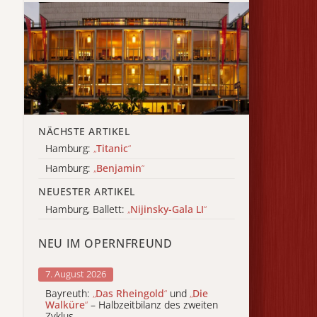
NÄCHSTE ARTIKEL
Hamburg:
„
Titanic
“
Hamburg:
„
Benjamin
“
NEUESTER ARTIKEL
Hamburg, Ballett:
„
Nijinsky-Gala LI
“
NEU IM OPERNFREUND
7. August 2026
Bayreuth:
„
Das Rheingold
“
und
„
Die
Walküre
“
– Halbzeitbilanz des zweiten
Zyklus