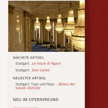
NÄCHSTE ARTIKEL
Stuttgart:
„
Le nozze di figaro
“
Stuttgart:
„
Don Carlos
“
NEUESTER ARTIKEL
Stuttgart: Tops und Flops –
„
Bilanz der
Saison 2025/26
“
NEU IM OPERNFREUND