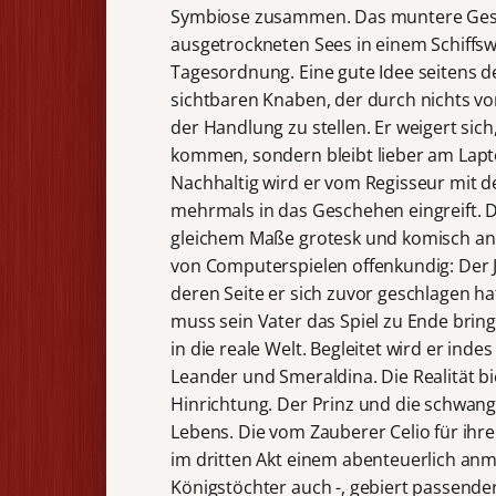
Symbiose zusammen. Das muntere Gesc
ausgetrockneten Sees in einem Schiffsw
Tagesordnung. Eine gute Idee seitens d
sichtbaren Knaben, der durch nichts v
der Handlung zu stellen. Er weigert sic
kommen, sondern bleibt lieber am Lapt
Nachhaltig wird er vom Regisseur mit d
mehrmals in das Geschehen eingreift. Da
gleichem Maße grotesk und komisch anm
von Computerspielen offenkundig: Der 
deren Seite er sich zuvor geschlagen hat
muss sein Vater das Spiel zu Ende brin
in die reale Welt. Begleitet wird er ind
Leander und Smeraldina. Die Realität b
Hinrichtung. Der Prinz und die schwange
Lebens. Die vom Zauberer Celio für ihre
im dritten Akt einem abenteuerlich anm
Königstöchter auch -, gebiert passender