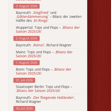
3. August 2026
Bayreuth:
„
Siegfried
“
und
„
Götterdämmerung
“
– Bilanz der zweiten
Hälfte des
„
KI-Rings
“
Wuppertal: Tops und Flops –
„
Bilanz der
Saison 2025/26
“
2. August 2026
Bayreuth:
„
Rienzi
“
, Richard Wagner
Mainz: Tops und Flops –
„
Bilanz der
Saison 2025/26
“
1. August 2026
Bonn: Tops und Flops –
„
Bilanz der
Saison 2025/26
“
31. Juli 2026
Staatsoper Berlin: Tops und Flops –
„
Bilanz der Saison 2025/26
“
Bayreuth:
„
Der fliegende Holländer
“
,
Richard Wagner
30. Juli 2026