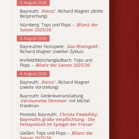
6. August 2026
Bayreuth:
„
Rienzi
“
, Richard Wagner (dritte
Besprechung)
Nürnberg: Tops und Flops –
„
Bilanz der
Saison 2025/26
“
5. August 2026
Bayreuther Festspiele:
„
Das Rheingold
“
,
Richard Wagner (zweiter Zyklus)
Krefeld/Mönchengladbach: Tops und
Flops –
„
Bilanz der Saison 2025/26
“
4. August 2026
Bayreuth:
„
Rienzi
“
, Richard Wagner
(zweite Vorstellung)
Bayreuth: Gedenkveranstaltung
„
Verstummte Stimmen
“
mit Michel
Friedman
Pionteks Bayreuth:
„
Christa Pawlofsky:
Bayreuths große Verpflichtung - Die
Festspielzeit im Spiegel der Presse
“
Gießen: Tops und Flops –
„
Bilanz der
Saison 2025/26
“