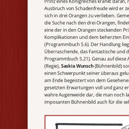
Prinz eines Königreiches krankt daran, 
Ausbruch von Schadenfreude wird er zwar
sich in drei Orangen zu verlieben. Geme
die Suche nach den drei Orangen, findet
eine der in den Orangen steckenden Prin
Komplikationen und dem beherzten Eing
(Programmbuch S.6). Der Handlung liegt
Überraschende, das Fantastische und de
Programmbuch S.21). Genau auf diese 
(Regie),
Saskia Wunsch
(Bühnenbild) s
einen Schwerpunkt seiner überaus gelu
am Ende begeistert von dem Gesehenen.
gesetzten Erwartungen voll und ganz erf
wahre Augenweide dar, die man noch la
imposanten Bühnenbild auch für die se