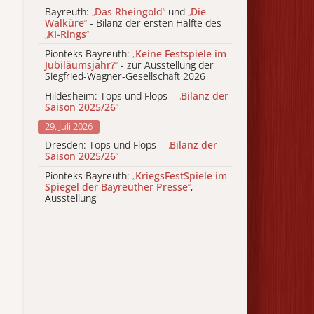
Bayreuth:
„
Das Rheingold
“
und
„
Die
Walküre
“
- Bilanz der ersten Hälfte des
„
KI-Rings
“
Pionteks Bayreuth:
„
Keine Festspiele im
Jubiläumsjahr?
“
- zur Ausstellung der
Siegfried-Wagner-Gesellschaft 2026
Hildesheim: Tops und Flops –
„
Bilanz der
Saison 2025/26
“
29. Juli 2026
Dresden: Tops und Flops –
„
Bilanz der
Saison 2025/26
“
Pionteks Bayreuth:
„
KriegsFestSpiele im
Spiegel der Bayreuther Presse
“
,
Ausstellung