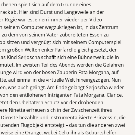
hehen spielt sich auf dem Grunde eines
rack ab. Hier sind Durst und Langeweile an der
er Regie war es, einen immer wieder per Video
on seinem Computer wegzukriegen ist, in das Zentrum
h, zu dem von seinem Vater zubereiteten Essen zu
op sitzen und vergnügt sich mit seinem Computerspiel.
em großen Weltenlenker Farfarello gleichgesetzt, der
s Kind Serjoscha schafft sich eine Bühnenwelt, die in
utet. Im zweiten Teil des Abends werden die Gefahren
Junge wird von der bösen Zauberin Fata Morgana, auf
te, auf einmal in die virtuelle Welt hineingezogen. Nun
gen, was auch gelingt. Am Ende gelangt Serjoscha wieder
es von den entflohenen Intriganten Fata Morgana, Clarice,
ietet den Übeltätern Schutz vor der drohenden
re Ninetta erfreuen sich in der Zwischenzeit ihres
 Dienste bezahlte und instrumentalisierte Prinzessin, die
utenden Flugobjekt entsteigt – das tun die anderen zwei
weise eine Orange, wobei Celio ihr als Geburtshelfer