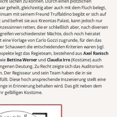
nicht lachen zu können. Durch einen plötzlichen
 geheilt, gleichzeitig aber auch mit dem Fluch belegt,
insam mit seinem Freund Truffaldino begibt er sich auf
 und befreit sie aus Kreontas Palast, kann jedoch nur
zessinnen retten, die er schließlich aber, nach diversen
reifen verschiedenster Mächte, doch noch heiratet
 eine Vorlage von Carlo Gozzi zugrunde, für den das
r Schauwert die entscheidenden Kriterien waren (vgl.
Aspekte legt das Regieteam, bestehend aus
Axel Ranisch
owie
Bettina Werner
und
Claudia Irro
(Kostüme) auch
ngenen Deutung. Zu Recht zeigte sich das Auditorium
 Der Regisseur und sein Team haben die in sie
üllt. Diese hoch ansprechende Inszenierung stellt eine
nge in Erinnerung behalten wird. Das gilt neben dem
hr gefälligen Kostüme.