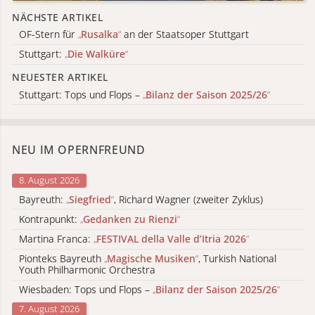
NÄCHSTE ARTIKEL
OF-Stern für
„
Rusalka
“
an der Staatsoper Stuttgart
Stuttgart:
„
Die Walküre
“
NEUESTER ARTIKEL
Stuttgart: Tops und Flops –
„
Bilanz der Saison 2025/26
“
NEU IM OPERNFREUND
8. August 2026
Bayreuth:
„
Siegfried
“
, Richard Wagner (zweiter Zyklus)
Kontrapunkt:
„
Gedanken zu Rienzi
“
Martina Franca:
„
FESTIVAL della Valle d’Itria 2026
“
Pionteks Bayreuth
„
Magische Musiken
“
, Turkish National
Youth Philharmonic Orchestra
Wiesbaden: Tops und Flops –
„
Bilanz der Saison 2025/26
“
7. August 2026