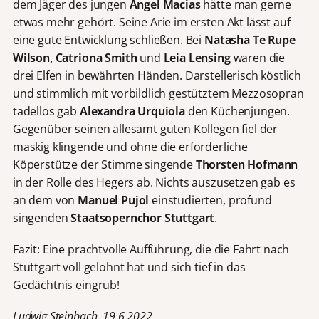
dem Jäger des jungen
Angel Macias
hätte man gerne
etwas mehr gehört. Seine Arie im ersten Akt lässt auf
eine gute Entwicklung schließen. Bei
Natasha Te Rupe
Wilson, Catriona Smith
und
Leia Lensing
waren die
drei Elfen in bewährten Händen. Darstellerisch köstlich
und stimmlich mit vorbildlich gestütztem Mezzosopran
tadellos gab
Alexandra Urquiola
den Küchenjungen.
Gegenüber seinen allesamt guten Kollegen fiel der
maskig klingende und ohne die erforderliche
Köperstütze der Stimme singende
Thorsten Hofmann
in der Rolle des Hegers ab. Nichts auszusetzen gab es
an dem von
Manuel Pujol
einstudierten, profund
singenden
Staatsopernchor Stuttgart
.
Fazit: Eine prachtvolle Aufführung, die die Fahrt nach
Stuttgart voll gelohnt hat und sich tief in das
Gedächtnis eingrub!
Ludwig Steinbach, 19.6.2022