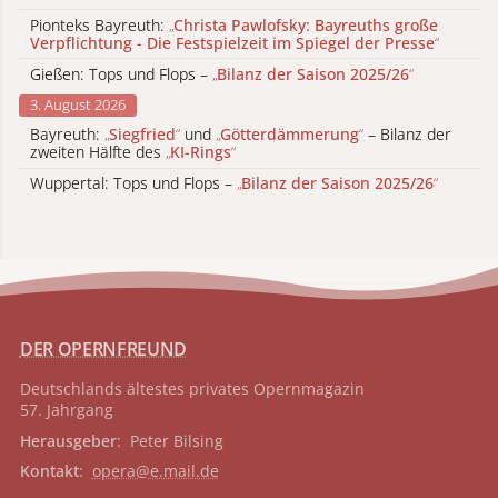
Pionteks Bayreuth:
„
Christa Pawlofsky: Bayreuths große
Verpflichtung - Die Festspielzeit im Spiegel der Presse
“
Gießen: Tops und Flops –
„
Bilanz der Saison 2025/26
“
3. August 2026
Bayreuth:
„
Siegfried
“
und
„
Götterdämmerung
“
– Bilanz der
zweiten Hälfte des
„
KI-Rings
“
Wuppertal: Tops und Flops –
„
Bilanz der Saison 2025/26
“
DER OPERNFREUND
Deutschlands ältestes privates
Opernmagazin
57. Jahrgang
Herausgeber
: Peter Bilsing
Kontakt
:
opera@e.mail.de