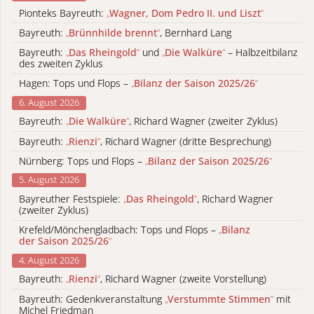
Pionteks Bayreuth:
„
Wagner, Dom Pedro II. und Liszt
“
Bayreuth:
„
Brünnhilde brennt
“
, Bernhard Lang
Bayreuth:
„
Das Rheingold
“
und
„
Die Walküre
“
– Halbzeitbilanz
des zweiten Zyklus
Hagen: Tops und Flops –
„
Bilanz der Saison 2025/26
“
6. August 2026
Bayreuth:
„
Die Walküre
“
, Richard Wagner (zweiter Zyklus)
Bayreuth:
„
Rienzi
“
, Richard Wagner (dritte Besprechung)
Nürnberg: Tops und Flops –
„
Bilanz der Saison 2025/26
“
5. August 2026
Bayreuther Festspiele:
„
Das Rheingold
“
, Richard Wagner
(zweiter Zyklus)
Krefeld/Mönchengladbach: Tops und Flops –
„
Bilanz
der Saison 2025/26
“
4. August 2026
Bayreuth:
„
Rienzi
“
, Richard Wagner (zweite Vorstellung)
Bayreuth: Gedenkveranstaltung
„
Verstummte Stimmen
“
mit
Michel Friedman