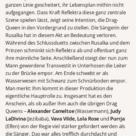
ganzen Linie gescheitert, ihr Lebensplan mithin nicht
aufgegangen. Dass Kraft Reflektra diese ganz zentrale
Szene spielen lässt, zeigt seine Intention, die Drag-
Queen in den Vordergrund zu stellen. Die Sängerin der
Rusalka hat in diesem Akt an Bedeutung verloren.
Während des Schlussduetts zwischen Rusalka und dem
Prinzen schminkt sich Reflektra ab und offenbart ganz
ihre männliche Seite. Anschließend steigt der nun zum
Mann gewordene Transvestit in Unterhosen die Leiter
zu der Brücke empor. Am Ende schwebt er als
Wasserwesen mit Schwanz zum Schnürboden empor.
Man merkt: Ihm kommt in dieser Produktion die
eigentliche Hauptrolle zu. Insgesamt hat es den
Anschein, als ob außer ihm auch die übrigen Drag
Queens –
Alexander Cameltoe
(Wassermann),
Judy
LaDivina
(Jezibaba),
Vava Vilde, Lola Rose
und
Purrja
(Elfen) von der Regie viel stärker gefordert werden als
die Sänger. Das war alles trefflich durchdacht und