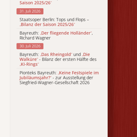
Saison 2025/26
“
31. Juli 2026
Staatsoper Berlin: Tops und Flops –
„
Bilanz der Saison 2025/26
“
Bayreuth:
„
Der fliegende Holländer
“
,
Richard Wagner
30. Juli 2026
Bayreuth:
„
Das Rheingold
“
und
„
Die
Walküre
“
- Bilanz der ersten Hälfte des
„
KI-Rings
“
Pionteks Bayreuth:
„
Keine Festspiele im
Jubiläumsjahr?
“
- zur Ausstellung der
Siegfried-Wagner-Gesellschaft 2026