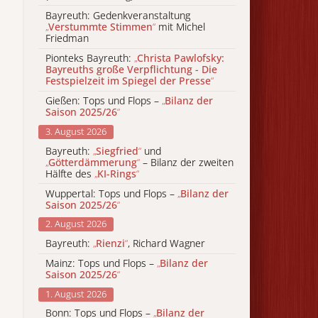
Bayreuth: Gedenkveranstaltung
„
Verstummte Stimmen
“
mit Michel
Friedman
Pionteks Bayreuth:
„
Christa Pawlofsky:
Bayreuths große Verpflichtung - Die
Festspielzeit im Spiegel der Presse
“
Gießen: Tops und Flops –
„
Bilanz der
Saison 2025/26
“
3. August 2026
Bayreuth:
„
Siegfried
“
und
„
Götterdämmerung
“
– Bilanz der zweiten
Hälfte des
„
KI-Rings
“
Wuppertal: Tops und Flops –
„
Bilanz der
Saison 2025/26
“
2. August 2026
Bayreuth:
„
Rienzi
“
, Richard Wagner
Mainz: Tops und Flops –
„
Bilanz der
Saison 2025/26
“
1. August 2026
Bonn: Tops und Flops –
„
Bilanz der