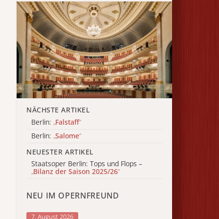
NÄCHSTE ARTIKEL
Berlin:
„
Falstaff
“
Berlin:
„
Salome
“
NEUESTER ARTIKEL
Staatsoper Berlin: Tops und Flops –
„
Bilanz der Saison 2025/26
“
NEU IM OPERNFREUND
7. August 2026