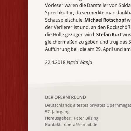
Vorleser waren die Darsteller von Solda
Sprechkultur, da vermerkte man dankba
Schauspielschule.
Michael Rotschopf
wa
der Verlierer ist und, an den Rockschö
die Hölle gezogen wird.
Stefan Kurt
wuss
gleichermaßen zu geben und trug das S
Aufführung bei, die am 29. April und am
22.4.2018
Ingrid Wanja
DER OPERNFREUND
Deutschlands ältestes privates
Opernmagaz
57. Jahrgang
Herausgeber
: Peter Bilsing
Kontakt
:
opera@e.mail.de