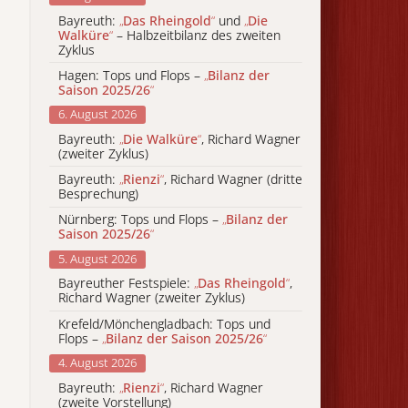
Bayreuth:
„
Das Rheingold
“
und
„
Die
Walküre
“
– Halbzeitbilanz des zweiten
Zyklus
Hagen: Tops und Flops –
„
Bilanz der
Saison 2025/26
“
6. August 2026
Bayreuth:
„
Die Walküre
“
, Richard Wagner
(zweiter Zyklus)
Bayreuth:
„
Rienzi
“
, Richard Wagner (dritte
Besprechung)
Nürnberg: Tops und Flops –
„
Bilanz der
Saison 2025/26
“
5. August 2026
Bayreuther Festspiele:
„
Das Rheingold
“
,
Richard Wagner (zweiter Zyklus)
Krefeld/Mönchengladbach: Tops und
Flops –
„
Bilanz der Saison 2025/26
“
4. August 2026
Bayreuth:
„
Rienzi
“
, Richard Wagner
(zweite Vorstellung)