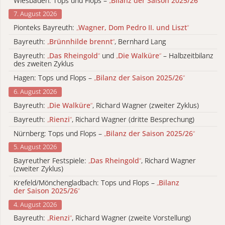
Wiesbaden: Tops und Flops –
„
Bilanz der Saison 2025/26
“
7. August 2026
Pionteks Bayreuth:
„
Wagner, Dom Pedro II. und Liszt
“
Bayreuth:
„
Brünnhilde brennt
“
, Bernhard Lang
Bayreuth:
„
Das Rheingold
“
und
„
Die Walküre
“
– Halbzeitbilanz
des zweiten Zyklus
Hagen: Tops und Flops –
„
Bilanz der Saison 2025/26
“
6. August 2026
Bayreuth:
„
Die Walküre
“
, Richard Wagner (zweiter Zyklus)
Bayreuth:
„
Rienzi
“
, Richard Wagner (dritte Besprechung)
Nürnberg: Tops und Flops –
„
Bilanz der Saison 2025/26
“
5. August 2026
Bayreuther Festspiele:
„
Das Rheingold
“
, Richard Wagner
(zweiter Zyklus)
Krefeld/Mönchengladbach: Tops und Flops –
„
Bilanz
der Saison 2025/26
“
4. August 2026
Bayreuth:
„
Rienzi
“
, Richard Wagner (zweite Vorstellung)