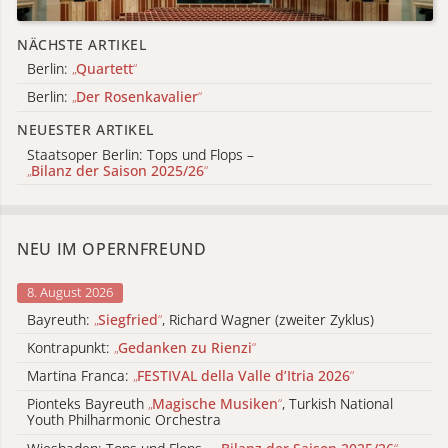
NÄCHSTE ARTIKEL
Berlin:
„
Quartett
“
Berlin:
„
Der Rosenkavalier
“
NEUESTER ARTIKEL
Staatsoper Berlin: Tops und Flops –
„
Bilanz der Saison 2025/26
“
NEU IM OPERNFREUND
8. August 2026
Bayreuth:
„
Siegfried
“
, Richard Wagner (zweiter Zyklus)
Kontrapunkt:
„
Gedanken zu Rienzi
“
Martina Franca:
„
FESTIVAL della Valle d’Itria 2026
“
Pionteks Bayreuth
„
Magische Musiken
“
, Turkish National
Youth Philharmonic Orchestra