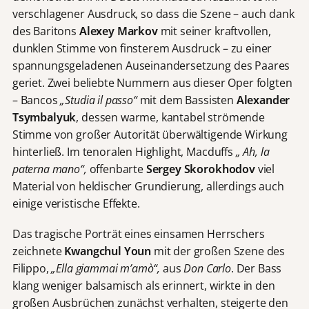
verschlagener Ausdruck, so dass die Szene – auch dank
des Baritons
Alexey Markov
mit seiner kraftvollen,
dunklen Stimme von finsterem Ausdruck – zu einer
spannungsgeladenen Auseinandersetzung des Paares
geriet. Zwei beliebte Nummern aus dieser Oper folgten
– Bancos
„Studia il passo“
mit dem Bassisten
Alexander
Tsymbalyuk
, dessen warme, kantabel strömende
Stimme von großer Autorität überwältigende Wirkung
hinterließ. Im tenoralen Highlight, Macduffs
„ Ah, la
paterna mano“,
offenbarte
Sergey
Skorokhodov
viel
Material von heldischer Grundierung, allerdings auch
einige veristische Effekte.
Das tragische Porträt eines einsamen Herrschers
zeichnete
Kwangchul
Youn
mit der großen Szene des
Filippo,
„Ella giammai
m’amò“,
aus
Don Carlo
. Der Bass
klang weniger balsamisch als erinnert, wirkte in den
großen Ausbrüchen zunächst verhalten, steigerte den