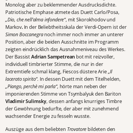
Monolog aber zu beklemmender Ausdrucksdichte.
Patriotische Emphase atmete das Duett Carlo/Posa,
„Dio, che
nell’alma infondere“
, mit Skorokhodov und
Markov
.
In der Beliebtheitsskala der Verdi-Opern ist der
Simon Boccanegra
noch immer noch immer an unterer
Position, aber die beiden Ausschnitte im Programm
zeigten eindrücklich das Ausnahmeniveau des Werkes.
Der Bassist
Adrian Sampetrean
bot mit reizvoller,
individuell timbrierter Stimme, die nur in der
Extremtiefe schmal klang, Fiescos düstere Arie „
Il
lacerato spirito“.
In dessen Duett mit dem Titelhelden,
„Piango, perchè mi parla“,
hörte man neben der
imponierenden Stimme von Tsymbalyuk den Bariton
Vladimir Sulimsky
, dessen anfangs knurriges Timbre
der Gewöhnung bedurfte, der aber mit zunehmend
wachsender Energie zu fesseln wusste.
Auszüge aus dem beliebten
Trovatore
bildeten den