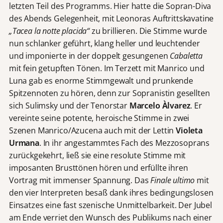
letzten Teil des Programms. Hier hatte die Sopran-Diva
des Abends Gelegenheit, mit Leonoras Auftrittskavatine
„Tacea la notte placida“
zu brillieren. Die Stimme wurde
nun schlanker geführt, klang heller und leuchtender
und imponierte in der doppelt gesungenen
Cabaletta
mit fein getupften Tönen. Im Terzett mit Manrico und
Luna gab es enorme Stimmgewalt und prunkende
Spitzennoten zu hören, denn zur Sopranistin gesellten
sich Sulimsky und der Tenorstar
Marcelo
Àlvarez
. Er
vereinte seine potente, heroische Stimme in zwei
Szenen Manrico/Azucena auch mit der Lettin
Violeta
Urmana
. In ihr angestammtes Fach des Mezzosoprans
zurückgekehrt, ließ sie eine resolute Stimme mit
imposanten Brusttönen hören und erfüllte ihren
Vortrag mit immenser Spannung. Das
Finale ultimo
mit
den vier Interpreten besaß dank ihres bedingungslosen
Einsatzes eine fast szenische Unmittelbarkeit. Der Jubel
am Ende verriet den Wunsch des Publikums nach einer