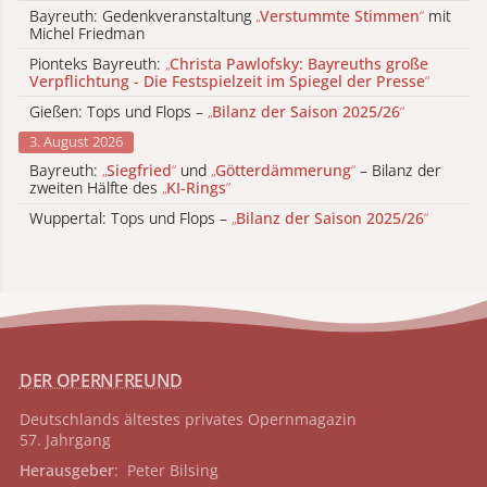
Bayreuth: Gedenkveranstaltung
„
Verstummte Stimmen
“
mit
Michel Friedman
Pionteks Bayreuth:
„
Christa Pawlofsky: Bayreuths große
Verpflichtung - Die Festspielzeit im Spiegel der Presse
“
Gießen: Tops und Flops –
„
Bilanz der Saison 2025/26
“
3. August 2026
Bayreuth:
„
Siegfried
“
und
„
Götterdämmerung
“
– Bilanz der
zweiten Hälfte des
„
KI-Rings
“
Wuppertal: Tops und Flops –
„
Bilanz der Saison 2025/26
“
DER OPERNFREUND
Deutschlands ältestes privates
Opernmagazin
57. Jahrgang
Herausgeber
: Peter Bilsing