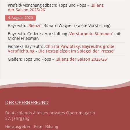
Krefeld/Mönchengladbach: Tops und Flops –
„
Bilanz
der Saison 2025/26
“
4. August 2026
Bayreuth:
„
Rienzi
“
, Richard Wagner (zweite Vorstellung)
Bayreuth: Gedenkveranstaltung
„
Verstummte Stimmen
“
mit
Michel Friedman
Pionteks Bayreuth:
„
Christa Pawlofsky: Bayreuths große
Verpflichtung - Die Festspielzeit im Spiegel der Presse
“
Gießen: Tops und Flops –
„
Bilanz der Saison 2025/26
“
DER OPERNFREUND
Deutschlands ältestes privates
Opernmagazin
57. Jahrgang
Herausgeber
: Peter Bilsing