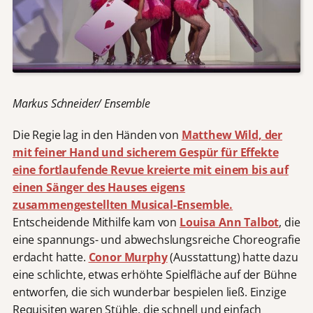
Markus Schneider/ Ensemble
Die Regie lag in den Händen von
Matthew Wild, der
mit feiner Hand und sicherem Gespür für Effekte
eine fortlaufende Revue kreierte mit einem bis auf
einen Sänger des Hauses eigens
zusammengestellten Musical-Ensemble.
Entscheidende Mithilfe kam von
Louisa Ann Talbot
, die
eine spannungs- und abwechslungsreiche Choreografie
erdacht hatte.
Conor Murphy
(Ausstattung) hatte dazu
eine schlichte, etwas erhöhte Spielfläche auf der Bühne
entworfen, die sich wunderbar bespielen ließ. Einzige
Requisiten waren Stühle, die schnell und einfach