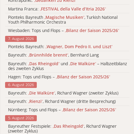
Kontrapunkt:
„
Gedanken zu Rienzi
“
Martina Franca:
„
FESTIVAL della Valle d’Itria 2026
“
Pionteks Bayreuth
„
Magische Musiken
“
, Turkish National
Youth Philharmonic Orchestra
Wiesbaden: Tops und Flops –
„
Bilanz der Saison 2025/26
“
7. August 2026
Pionteks Bayreuth:
„
Wagner, Dom Pedro II. und Liszt
“
Bayreuth:
„
Brünnhilde brennt
“
, Bernhard Lang
Bayreuth:
„
Das Rheingold
“
und
„
Die Walküre
“
– Halbzeitbilanz
des zweiten Zyklus
Hagen: Tops und Flops –
„
Bilanz der Saison 2025/26
“
6. August 2026
Bayreuth:
„
Die Walküre
“
, Richard Wagner (zweiter Zyklus)
Bayreuth:
„
Rienzi
“
, Richard Wagner (dritte Besprechung)
Nürnberg: Tops und Flops –
„
Bilanz der Saison 2025/26
“
5. August 2026
Bayreuther Festspiele:
„
Das Rheingold
“
, Richard Wagner
(zweiter Zyklus)