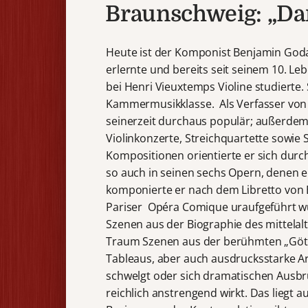
Braunschweig: „Da
Heute ist der Komponist Benjamin Godar
erlernte und bereits seit seinem 10. 
bei Henri Vieuxtemps Violine studierte. 
Kammermusikklasse. Als Verfasser von 
seinerzeit durchaus populär; außerdem k
Violinkonzerte, Streichquartette sowie 
Kompositionen orientierte er sich du
so auch in seinen sechs Opern, denen e
komponierte er nach dem Libretto von É
Pariser Opéra Comique uraufgeführt wu
Szenen aus der Biographie des mittelal
Traum Szenen aus der berühmten „Göttl
Tableaus, aber auch ausdrucksstarke A
schwelgt oder sich dramatischen Ausbrü
reichlich anstrengend wirkt. Das liegt 