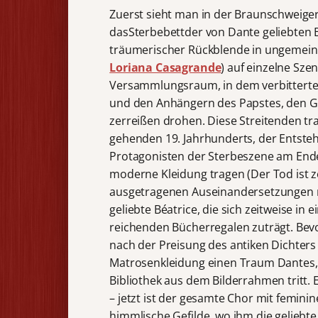
Zuerst sieht man in der Braunschweige
dasSterbebettder von Dante geliebten Bé
träumerischer Rückblende in ungemein 
Loriana Casagrande
) auf einzelne Sze
Versammlungsraum, in dem verbitterte 
und den Anhängern des Papstes, den Gu
zerreißen drohen. Diese Streitenden tra
gehenden 19. Jahrhunderts, der Entsteh
Protagonisten der Sterbeszene am End
moderne Kleidung tragen (Der Tod ist zei
ausgetragenen Auseinandersetzungen m
geliebte Béatrice, die sich zeitweise in
reichenden Bücherregalen zuträgt. Bev
nach der Preisung des antiken Dichters
Matrosenkleidung einen Traum Dantes, i
Bibliothek aus dem Bilderrahmen tritt. Er
– jetzt ist der gesamte Chor mit femini
himmlische Gefilde, wo ihm die geliebt