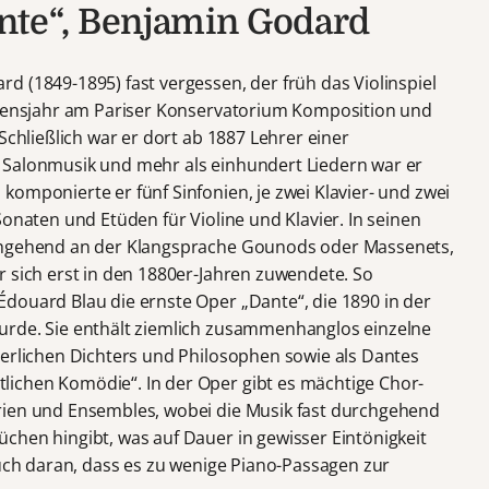
nte“, Benjamin Godard
d (1849-1895) fast vergessen, der früh das Violinspiel
Lebensjahr am Pariser Konservatorium Komposition und
Schließlich war er dort ab 1887 Lehrer einer
Salonmusik und mehr als einhundert Liedern war er
omponierte er fünf Sinfonien, je zwei Klavier- und zwei
Sonaten und Etüden für Violine und Klavier. In seinen
rchgehend an der Klangsprache Gounods oder Massenets,
r sich erst in den 1880er-Jahren zuwendete. So
douard Blau die ernste Oper „Dante“, die 1890 in der
rde. Sie enthält ziemlich zusammenhanglos einzelne
terlichen Dichters und Philosophen sowie als Dantes
ichen Komödie“. In der Oper gibt es mächtige Chor-
rien und Ensembles, wobei die Musik fast durchgehend
chen hingibt, was auf Dauer in gewisser Eintönigkeit
auch daran, dass es zu wenige Piano-Passagen zur