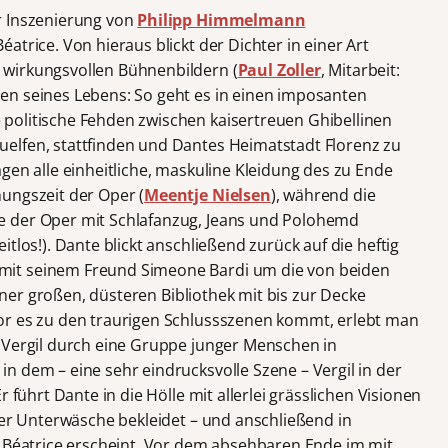
r Inszenierung von
Philipp Himmelmann
atrice. Von hieraus blickt der Dichter in einer Art
wirkungsvollen Bühnenbildern (
Paul Zoller
, Mitarbeit:
nen seines Lebens: So geht es in einen imposanten
politische Fehden zwischen kaisertreuen Ghibellinen
elfen, stattfinden und Dantes Heimatstadt Florenz zu
gen alle einheitliche, maskuline Kleidung des zu Ende
ungszeit der Oper (
Meentje Nielsen
), während die
e der Oper mit Schlafanzug, Jeans und Polohemd
tlos!). Dante blickt anschließend zurück auf die heftig
it seinem Freund Simeone Bardi um die von beiden
 einer großen, düsteren Bibliothek mit bis zur Decke
or es zu den traurigen Schlussszenen kommt, erlebt man
 Vergil durch eine Gruppe junger Menschen in
n dem – eine sehr eindrucksvolle Szene – Vergil in der
 führt Dante in die Hölle mit allerlei grässlichen Visionen
ner Unterwäsche bekleidet – und anschließend in
e Béatrice erscheint. Vor dem absehbaren Ende im mit