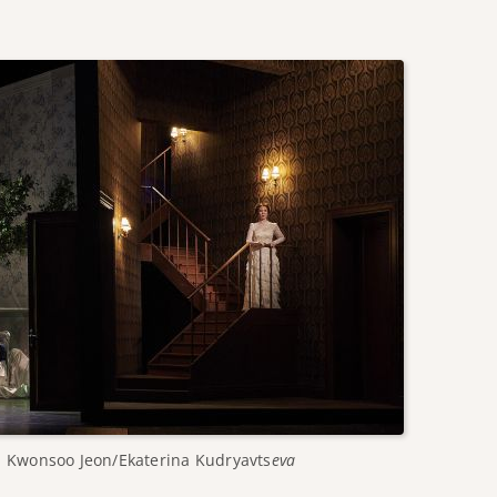
 Kwonsoo Jeon/Ekaterina Kudryavts
eva