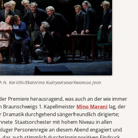
N. Kariithi/Ekaterina Kudryavtseva/Kwonsoo Je
on
 der Premiere herausragend, was auch an der wie immer
on Braunschweigs 1. Kapellmeister
Mino Marani
lag, der
r Dramatik durchgehend sängerfreundlich dirigierte;
hnete Staatsorchester mit hohem Niveau in allen
kluger Personenregie an diesem Abend engagiert und
das auch stimmlich durchgängig positiven Eindruck