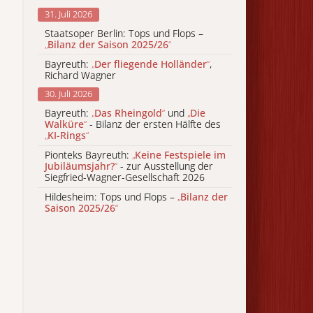
31. Juli 2026
Staatsoper Berlin: Tops und Flops –
„
Bilanz der Saison 2025/26
“
Bayreuth:
„
Der fliegende Holländer
“
,
Richard Wagner
30. Juli 2026
Bayreuth:
„
Das Rheingold
“
und
„
Die
Walküre
“
- Bilanz der ersten Hälfte des
„
KI-Rings
“
Pionteks Bayreuth:
„
Keine Festspiele im
Jubiläumsjahr?
“
- zur Ausstellung der
Siegfried-Wagner-Gesellschaft 2026
Hildesheim: Tops und Flops –
„
Bilanz der
Saison 2025/26
“