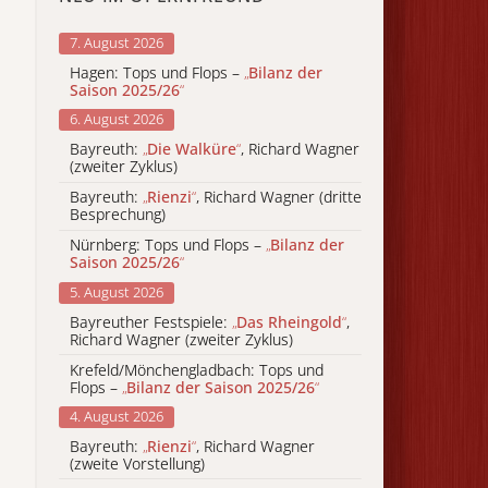
7. August 2026
Hagen: Tops und Flops –
„
Bilanz der
Saison 2025/26
“
6. August 2026
Bayreuth:
„
Die Walküre
“
, Richard Wagner
(zweiter Zyklus)
Bayreuth:
„
Rienzi
“
, Richard Wagner (dritte
Besprechung)
Nürnberg: Tops und Flops –
„
Bilanz der
Saison 2025/26
“
5. August 2026
Bayreuther Festspiele:
„
Das Rheingold
“
,
Richard Wagner (zweiter Zyklus)
Krefeld/Mönchengladbach: Tops und
Flops –
„
Bilanz der Saison 2025/26
“
4. August 2026
Bayreuth:
„
Rienzi
“
, Richard Wagner
(zweite Vorstellung)