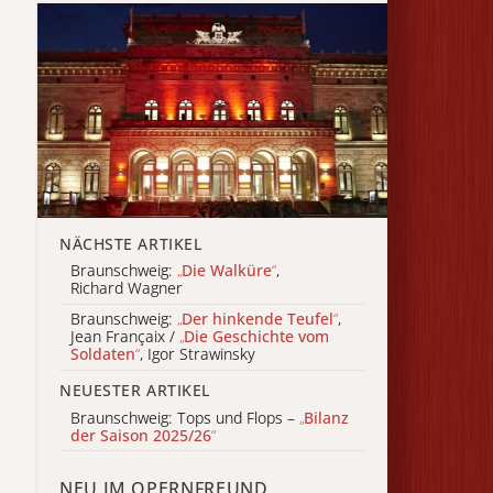
NÄCHSTE ARTIKEL
Braunschweig:
„
Die Walküre
“
,
Richard Wagner
Braunschweig:
„
Der hinkende Teufel
“
,
Jean Françaix /
„
Die Geschichte vom
Soldaten
“
, Igor Strawinsky
NEUESTER ARTIKEL
Braunschweig: Tops und Flops –
„
Bilanz
der Saison 2025/26
“
NEU IM OPERNFREUND