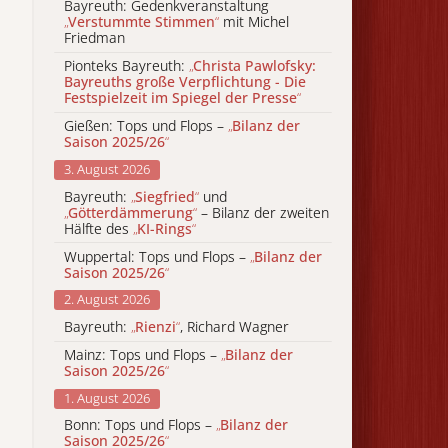
Bayreuth: Gedenkveranstaltung
„
Verstummte Stimmen
“
mit Michel
Friedman
Pionteks Bayreuth:
„
Christa Pawlofsky:
Bayreuths große Verpflichtung - Die
Festspielzeit im Spiegel der Presse
“
Gießen: Tops und Flops –
„
Bilanz der
Saison 2025/26
“
3. August 2026
Bayreuth:
„
Siegfried
“
und
„
Götterdämmerung
“
– Bilanz der zweiten
Hälfte des
„
KI-Rings
“
Wuppertal: Tops und Flops –
„
Bilanz der
Saison 2025/26
“
2. August 2026
Bayreuth:
„
Rienzi
“
, Richard Wagner
Mainz: Tops und Flops –
„
Bilanz der
Saison 2025/26
“
1. August 2026
Bonn: Tops und Flops –
„
Bilanz der
Saison 2025/26
“