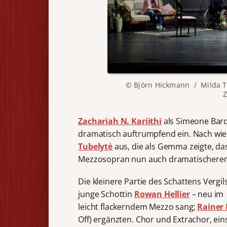
© Björn Hickmann / Milda T
Z
Zachariah N. Kariithi
als Simeone Bard
dramatisch auftrumpfend ein. Nach wie
Tubelytė
aus, die als Gemma zeigte, da
Mezzosopran nun auch dramatischeren
Die kleinere Partie des Schattens Vergils
junge Schottin
Rowan Hellier
– neu im 
leicht flackerndem Mezzo sang;
Rainer
Off) ergänzten. Chor und Extrachor, ein