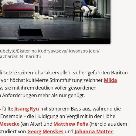
ubelytè/Ekaterina Kudryavtseva/ Kwonsoo Jeon/
achariah N. Kariithi
i setzte seinen
charaktervollen, sicher geführten Bariton
 vor höchst kultivierte Stimmführung zeichnet
Milda
ss sie mit ihrem deutlich voller gewordenen
 Anforderungen mehr als nur genügt.
 füllte
Jisang Ryu
mit sonorem Bass aus, während die
Ensemble – die Huldigung an Vergil mit in der Höhe
 Mesecke
(ein Alter) und
Matthew Peña
(Herold aus dem
studiert von
Georg Menskes
und
Johanna Motter
,