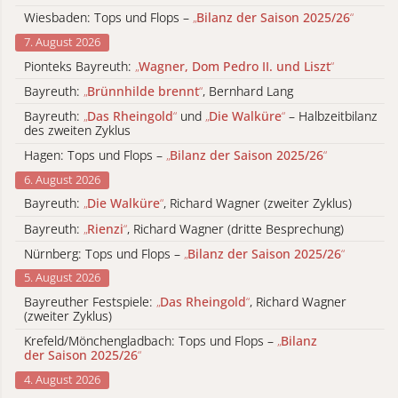
Wiesbaden: Tops und Flops –
„
Bilanz der Saison 2025/26
“
7. August 2026
Pionteks Bayreuth:
„
Wagner, Dom Pedro II. und Liszt
“
Bayreuth:
„
Brünnhilde brennt
“
, Bernhard Lang
Bayreuth:
„
Das Rheingold
“
und
„
Die Walküre
“
– Halbzeitbilanz
des zweiten Zyklus
Hagen: Tops und Flops –
„
Bilanz der Saison 2025/26
“
6. August 2026
Bayreuth:
„
Die Walküre
“
, Richard Wagner (zweiter Zyklus)
Bayreuth:
„
Rienzi
“
, Richard Wagner (dritte Besprechung)
Nürnberg: Tops und Flops –
„
Bilanz der Saison 2025/26
“
5. August 2026
Bayreuther Festspiele:
„
Das Rheingold
“
, Richard Wagner
(zweiter Zyklus)
Krefeld/Mönchengladbach: Tops und Flops –
„
Bilanz
der Saison 2025/26
“
4. August 2026