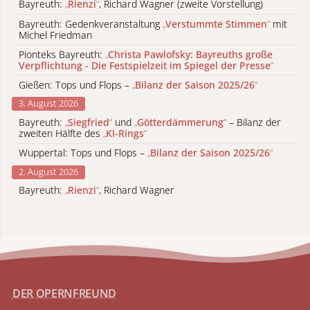
Bayreuth:
„
Rienzi
“
, Richard Wagner (zweite Vorstellung)
Bayreuth: Gedenkveranstaltung
„
Verstummte Stimmen
“
mit
Michel Friedman
Pionteks Bayreuth:
„
Christa Pawlofsky: Bayreuths große
Verpflichtung - Die Festspielzeit im Spiegel der Presse
“
Gießen: Tops und Flops –
„
Bilanz der Saison 2025/26
“
3. August 2026
Bayreuth:
„
Siegfried
“
und
„
Götterdämmerung
“
– Bilanz der
zweiten Hälfte des
„
KI-Rings
“
Wuppertal: Tops und Flops –
„
Bilanz der Saison 2025/26
“
2. August 2026
Bayreuth:
„
Rienzi
“
, Richard Wagner
DER OPERNFREUND