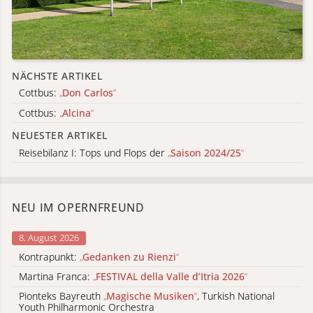
NÄCHSTE ARTIKEL
Cottbus:
„
Don Carlos
“
Cottbus:
„
Alcina
“
NEUESTER ARTIKEL
Reisebilanz I: Tops und Flops der
„
Saison 2024/25
“
NEU IM OPERNFREUND
8. August 2026
Kontrapunkt:
„
Gedanken zu Rienzi
“
Martina Franca:
„
FESTIVAL della Valle d’Itria 2026
“
Pionteks Bayreuth
„
Magische Musiken
“
, Turkish National
Youth Philharmonic Orchestra