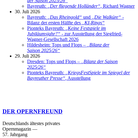
der Saison 2025/26
“
Bayreuth:
„
Der fliegende Holländer
“
, Richard Wagner
30. Juli 2026
Bayreuth:
„
Das Rheingold
“
und
„
Die Walküre
“
-
Bilanz der ersten Hälfte des
„
KI-Rings
“
Pionteks Bayreuth:
„
Keine Festspiele im
Jubiläumsjahr?
“
- zur Ausstellung der Siegfried-
Wagner-Gesellschaft 2026
Hildesheim: Tops und Flops –
„
Bilanz der
Saison 2025/26
“
29. Juli 2026
Dresden: Tops und Flops –
„
Bilanz der Saison
2025/26
“
Pionteks Bayreuth:
„
KriegsFestSpiele im Spiegel der
Bayreuther Presse
“
, Ausstellung
DER OPERNFREUND
Deutschlands ältestes privates
Opernmagazin
—
57. Jahrgang