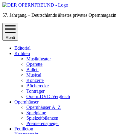
57. Jahrgang – Deutschlands ältestes privates Opernmagazin
Menü
Editorial
Kritiken
Musiktheater
Operette
Ballett
Musical
Konzerte
Bücherecke
Tonträger
Opern-DVD-Vergleich
Opernhäuser
Opernhäuser A–Z
Spielpläne
Spielzeitbilanzen
Premierenspiegel
Feuilleton