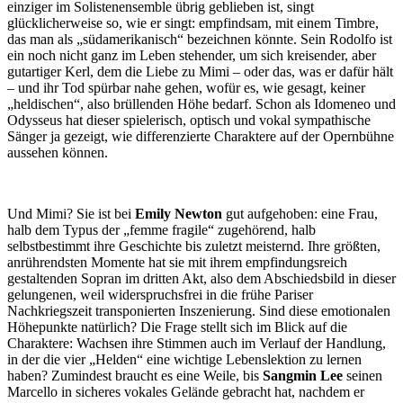
einziger im Solistenensemble übrig geblieben ist, singt
glücklicherweise so, wie er singt: empfindsam, mit einem Timbre,
das man als „südamerikanisch“ bezeichnen könnte. Sein Rodolfo ist
ein noch nicht ganz im Leben stehender, um sich kreisender, aber
gutartiger Kerl, dem die Liebe zu Mimi – oder das, was er dafür hält
– und ihr Tod spürbar nahe gehen, wofür es, wie gesagt, keiner
„heldischen“, also brüllenden Höhe bedarf. Schon als Idomeneo und
Odysseus hat dieser spielerisch, optisch und vokal sympathische
Sänger ja gezeigt, wie differenzierte Charaktere auf der Opernbühne
aussehen können.
Und Mimi? Sie ist bei
Emily Newton
gut aufgehoben: eine Frau,
halb dem Typus der „femme fragile“ zugehörend, halb
selbstbestimmt ihre Geschichte bis zuletzt meisternd. Ihre größten,
anrührendsten Momente hat sie mit ihrem empfindungsreich
gestaltenden Sopran im dritten Akt, also dem Abschiedsbild in dieser
gelungenen, weil widerspruchsfrei in die frühe Pariser
Nachkriegszeit transponierten Inszenierung. Sind diese emotionalen
Höhepunkte natürlich? Die Frage stellt sich im Blick auf die
Charaktere: Wachsen ihre Stimmen auch im Verlauf der Handlung,
in der die vier „Helden“ eine wichtige Lebenslektion zu lernen
haben? Zumindest braucht es eine Weile, bis
Sangmin Lee
seinen
Marcello in sicheres vokales Gelände gebracht hat, nachdem er