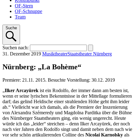
Kontrapunkt
OF-Stern
OF-Schnuppe
Team
Suche
Suchen
nach
:
31. Dezember 2019
Musiktheater
Staatstheater Nürnberg
Nürnberg: „La Bohème“
Premiere: 21.11. 2015. Besuchte Vorstellung: 30.12. 2019
„
Ilker Arcayürek
ist ein Rodolfo, der immer dann am besten ist,
wenn er seine lyrischen Bekenntnisse in der Mittellage formulieren
darf; das gelind Heldische einer strahlenden Höhe geht ihm leider
ab.“ Vielleicht war ich damals, als die Premiere der Inszenierung
von Alexandra Szémeredy und Magdolna Parditka über die Bühne
des Nürnberger Staatstheaters ging, ein wenig ungerecht. Heute
würde ich das „leider“ streichen – denn Ilker Arcayürek, der noch
nach vier Jahren den Rodolfo singt und damit neben dem nach wie
vor sehr schön artikulierenden Colline des
Nicolai Karnolsky
als