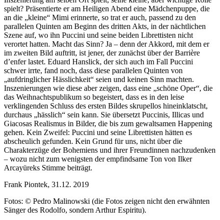
spielt? Präsentierte er am Heiligen Abend eine Mädchenpuppe, die
an die „kleine“ Mimi erinnerte, so trat er auch, passend zu den
parallelen Quinten am Beginn des dritten Akts, in der nächtlichen
Szene auf, wo ihn Puccini und seine beiden Librettisten nicht
verortet hatten. Macht das Sinn? Ja – denn der Akkord, mit dem er
im zweiten Bild auftritt, ist jener, der zunächst über der Barrière
d’enfer lastet. Eduard Hanslick, der sich auch im Fall Puccini
schwer irrte, fand noch, dass diese parallelen Quinten von
„aufdringlicher Hässlichkeit“ seien und keinen Sinn machten.
Inszenierungen wie diese aber zeigen, dass eine „schöne Oper“, die
das Weihnachtspublikum so begeistert, dass es in den leise
verklingenden Schluss des ersten Bildes skrupellos hineinklatscht,
durchaus „hässlich“ sein kann. Sie übersetzt Puccinis, Illicas und
Giacosas Realismus in Bilder, die bis zum gewaltsamen Happening
gehen. Kein Zweifel: Puccini und seine Librettisten hätten es
abscheulich gefunden. Kein Grund für uns, nicht über die
Charakterzüge der Bohemiens und ihrer Freundinnen nachzudenken
– wozu nicht zum wenigsten der empfindsame Ton von Ilker
Arcayüreks Stimme beiträgt.
Frank Piontek, 31.12. 2019
Fotos: © Pedro Malinowski (die Fotos zeigen nicht den erwähnten
Sänger des Rodolfo, sondern Arthur Espiritu).