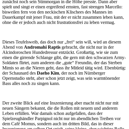
zunächst noch sein Stimmorgan in die Höhe presste. Dann aber
spielt und singt er einen ergreifend ernsten, fast strengen Marcello:
bisweilen fern von den neckischen Klischees des Mannes im
Dauerkampf mit jener Frau, mit der er nicht zusammen leben kann,
ohne die er jedoch auch nicht frustrationsfrei zu leben vermag.
Dieses Teufelsweib, das doch nur „frei“ sein will, wird an diesem
Abend von
Andromahi Raptis
gebracht, die nicht nur in der
Alcindoroschen Hundedressur entzückt. Großartig, wie sie zum
einen die girrende Schlange gibt, die gern mit den schwarzen Army-
Soldaten flirtet, zum anderen die „gute“ Freundin, der das Sterben
Mimis so an die Nieren geht, dass ihr Mitleid tätig wird. Ebenbürtig:
der Schaunard des
Daeho Kim
, der noch im Nürnberger
Opernstudio steht, aber schon jetzt zeigt, was sein warmtönender
Bass alles noch zu singen kann.
Der zweite Blick auf eine Inszenierung aber macht nicht nur mit
neuen Sängern bekannt, die die Rollen mit neuem und anderem
Leben erfüllen. War damals schon aufgefallen, dass der
Spielzeughändler Parpignol nicht nur im abendlichen Treiben vor
dem Café Momus, sondern auch im dritten Bild, das in dieser
Inszenierung am selben Ort spielt, seine kleine, aber wichtige Rolle