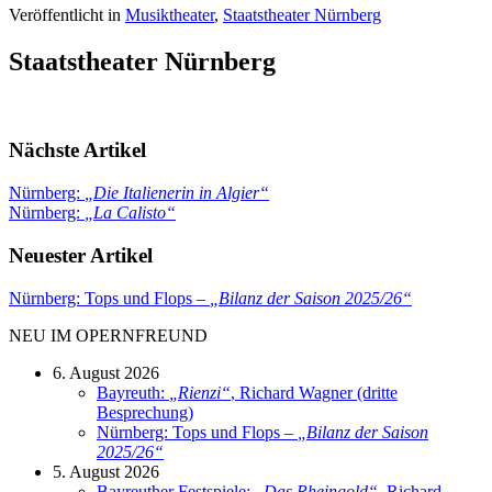
Veröffentlicht in
Musiktheater
,
Staatstheater Nürnberg
Staatstheater Nürnberg
Nächste Artikel
Nürnberg:
„
Die Italienerin in Algier
“
Nürnberg:
„
La Calisto
“
Neuester Artikel
Nürnberg: Tops und Flops –
„
Bilanz der Saison 2025/26
“
NEU IM OPERNFREUND
6. August 2026
Bayreuth:
„
Rienzi
“
, Richard Wagner (dritte
Besprechung)
Nürnberg: Tops und Flops –
„
Bilanz der Saison
2025/26
“
5. August 2026
Bayreuther Festspiele:
„
Das Rheingold
“
, Richard