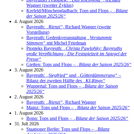
Wagner (zweiter Zyklus)
Krefeld/Mönchengladbach: Tops und Flops –
„
Bilanz
der Saison 2025/26
“
4. August 2026
Bayreuth:
„
Rienzi
“
, Richard Wagner (zweite
Vorstellung)
Bayreuth: Gedenkveranstaltung
„
Verstummte
Stimmen
“
mit Michel Friedman
Pionteks Bayreuth:
„
Christa Pawlofsky: Bayreuths
große Verpflichtung - Die Festspielzeit im Spiegel der
Presse
“
Gießen: Tops und Flops –
„
Bilanz der Saison 2025/26
“
3. August 2026
Bayreuth:
„
Siegfried
“
und
„
Götterdämmerung
“
–
Bilanz der zweiten Hälfte des
„
KI-Rings
“
Wuppertal: Tops und Flops –
„
Bilanz der Saison
2025/26
“
2. August 2026
Bayreuth:
„
Rienzi
“
, Richard Wagner
Mainz: Tops und Flops –
„
Bilanz der Saison 2025/26
“
1. August 2026
Bonn: Tops und Flops –
„
Bilanz der Saison 2025/26
“
31. Juli 2026
Staatsoper Berlin: Tops und Flops –
„
Bilanz