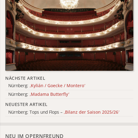
NÄCHSTE ARTIKEL
Nürnberg:
„
Kylián / Goecke / Montero
“
Nürnberg:
„
Madama Butterfly
“
NEUESTER ARTIKEL
Nürnberg: Tops und Flops –
„
Bilanz der Saison 2025/26
“
NEU IM OPERNFREUND