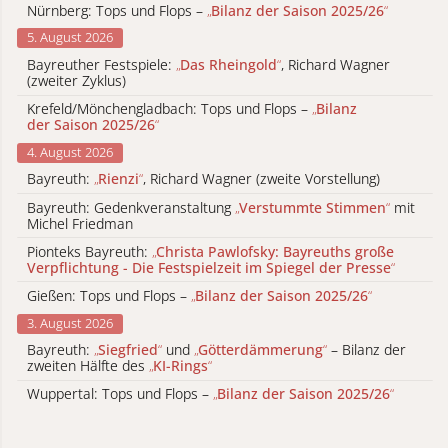
Nürnberg: Tops und Flops –
„
Bilanz der Saison 2025/26
“
5. August 2026
Bayreuther Festspiele:
„
Das Rheingold
“
, Richard Wagner
(zweiter Zyklus)
Krefeld/Mönchengladbach: Tops und Flops –
„
Bilanz
der Saison 2025/26
“
4. August 2026
Bayreuth:
„
Rienzi
“
, Richard Wagner (zweite Vorstellung)
Bayreuth: Gedenkveranstaltung
„
Verstummte Stimmen
“
mit
Michel Friedman
Pionteks Bayreuth:
„
Christa Pawlofsky: Bayreuths große
Verpflichtung - Die Festspielzeit im Spiegel der Presse
“
Gießen: Tops und Flops –
„
Bilanz der Saison 2025/26
“
3. August 2026
Bayreuth:
„
Siegfried
“
und
„
Götterdämmerung
“
– Bilanz der
zweiten Hälfte des
„
KI-Rings
“
Wuppertal: Tops und Flops –
„
Bilanz der Saison 2025/26
“