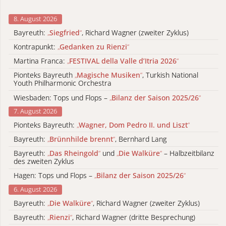
8. August 2026
Bayreuth:
„
Siegfried
“
, Richard Wagner (zweiter Zyklus)
Kontrapunkt:
„
Gedanken zu Rienzi
“
Martina Franca:
„
FESTIVAL della Valle d’Itria 2026
“
Pionteks Bayreuth
„
Magische Musiken
“
, Turkish National
Youth Philharmonic Orchestra
Wiesbaden: Tops und Flops –
„
Bilanz der Saison 2025/26
“
7. August 2026
Pionteks Bayreuth:
„
Wagner, Dom Pedro II. und Liszt
“
Bayreuth:
„
Brünnhilde brennt
“
, Bernhard Lang
Bayreuth:
„
Das Rheingold
“
und
„
Die Walküre
“
– Halbzeitbilanz
des zweiten Zyklus
Hagen: Tops und Flops –
„
Bilanz der Saison 2025/26
“
6. August 2026
Bayreuth:
„
Die Walküre
“
, Richard Wagner (zweiter Zyklus)
Bayreuth:
„
Rienzi
“
, Richard Wagner (dritte Besprechung)