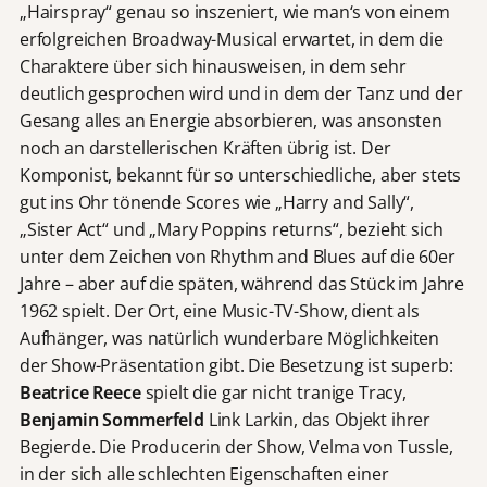
„Hairspray“ genau so inszeniert, wie man‘s von einem
erfolgreichen Broadway-Musical erwartet, in dem die
Charaktere über sich hinausweisen, in dem sehr
deutlich gesprochen wird und in dem der Tanz und der
Gesang alles an Energie absorbieren, was ansonsten
noch an darstellerischen Kräften übrig ist. Der
Komponist, bekannt für so unterschiedliche, aber stets
gut ins Ohr tönende Scores wie „Harry and Sally“,
„Sister Act“ und „Mary Poppins returns“, bezieht sich
unter dem Zeichen von Rhythm and Blues auf die 60er
Jahre – aber auf die späten, während das Stück im Jahre
1962 spielt. Der Ort, eine Music-TV-Show, dient als
Aufhänger, was natürlich wunderbare Möglichkeiten
der Show-Präsentation gibt. Die Besetzung ist superb:
Beatrice Reece
spielt die gar nicht tranige Tracy,
Benjamin Sommerfeld
Link Larkin, das Objekt ihrer
Begierde. Die Producerin der Show, Velma von Tussle,
in der sich alle schlechten Eigenschaften einer