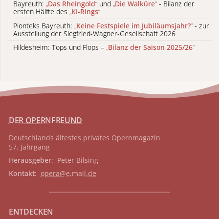
Bayreuth:
„
Das Rheingold
“
und
„
Die Walküre
“
- Bilanz der
ersten Hälfte des
„
KI-Rings
“
Pionteks Bayreuth:
„
Keine Festspiele im Jubiläumsjahr?
“
- zur
Ausstellung der Siegfried-Wagner-Gesellschaft 2026
Hildesheim: Tops und Flops –
„
Bilanz der Saison 2025/26
“
DER OPERNFREUND
Deutschlands ältestes privates
Opernmagazin
57. Jahrgang
Herausgeber
: Peter Bilsing
Kontakt
:
opera@e.mail.de
ENTDECKEN