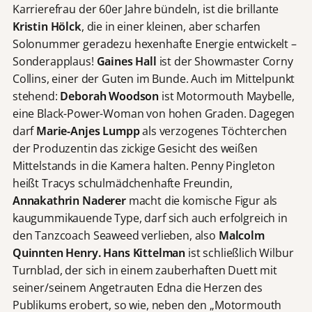
Karrierefrau der 60er Jahre bündeln, ist die brillante
Kristin Hölck
, die in einer kleinen, aber scharfen
Solonummer geradezu hexenhafte Energie entwickelt –
Sonderapplaus!
Gaines Hall
ist der Showmaster Corny
Collins, einer der Guten im Bunde. Auch im Mittelpunkt
stehend:
Deborah Woodson
ist Motormouth Maybelle,
eine Black-Power-Woman von hohen Graden. Dagegen
darf
Marie-Anjes Lumpp
als verzogenes Töchterchen
der Produzentin das zickige Gesicht des weißen
Mittelstands in die Kamera halten. Penny Pingleton
heißt Tracys schulmädchenhafte Freundin,
Annakathrin Naderer
macht die komische Figur als
kaugummikauende Type, darf sich auch erfolgreich in
den Tanzcoach Seaweed verlieben, also
Malcolm
Quinnten Henry.
Hans Kittelman
ist schließlich Wilbur
Turnblad, der sich in einem zauberhaften Duett mit
seiner/seinem Angetrauten Edna die Herzen des
Publikums erobert, so wie, neben den „Motormouth