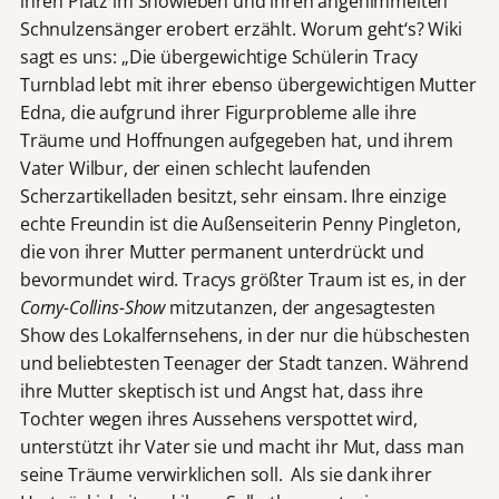
ihren Platz im Showleben und ihren angehimmelten
Schnulzensänger erobert erzählt. Worum geht‘s? Wiki
sagt es uns: „Die übergewichtige Schülerin Tracy
Turnblad lebt mit ihrer ebenso übergewichtigen Mutter
Edna, die aufgrund ihrer Figurprobleme alle ihre
Träume und Hoffnungen aufgegeben hat, und ihrem
Vater Wilbur, der einen schlecht laufenden
Scherzartikelladen besitzt, sehr einsam. Ihre einzige
echte Freundin ist die Außenseiterin Penny Pingleton,
die von ihrer Mutter permanent unterdrückt und
bevormundet wird. Tracys größter Traum ist es, in der
Corny-Collins-Show
mitzutanzen, der angesagtesten
Show des Lokalfernsehens, in der nur die hübschesten
und beliebtesten Teenager der Stadt tanzen. Während
ihre Mutter skeptisch ist und Angst hat, dass ihre
Tochter wegen ihres Aussehens verspottet wird,
unterstützt ihr Vater sie und macht ihr Mut, dass man
seine Träume verwirklichen soll. Als sie dank ihrer