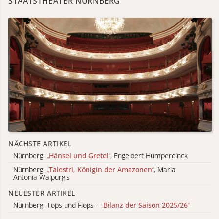
STAATSTHEATER NÜRNBERG
NÄCHSTE ARTIKEL
Nürnberg:
„
Hänsel und Gretel
“
, Engelbert Humperdinck
Nürnberg:
„
Talestri, Königin der Amazonen
“
, Maria
Antonia Walpurgis
NEUESTER ARTIKEL
Nürnberg: Tops und Flops –
„
Bilanz der Saison 2025/26
“