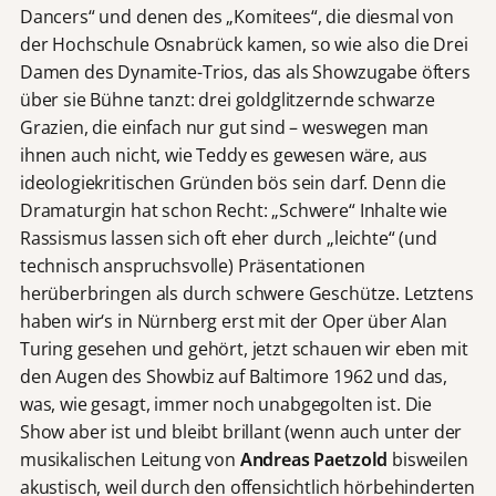
Dancers“ und denen des „Komitees“, die diesmal von
der Hochschule Osnabrück kamen, so wie also die Drei
Damen des Dynamite-Trios, das als Showzugabe öfters
über sie Bühne tanzt: drei goldglitzernde schwarze
Grazien, die einfach nur gut sind – weswegen man
ihnen auch nicht, wie Teddy es gewesen wäre, aus
ideologiekritischen Gründen bös sein darf. Denn die
Dramaturgin hat schon Recht: „Schwere“ Inhalte wie
Rassismus lassen sich oft eher durch „leichte“ (und
technisch anspruchsvolle) Präsentationen
herüberbringen als durch schwere Geschütze. Letztens
haben wir‘s in Nürnberg erst mit der Oper über Alan
Turing gesehen und gehört, jetzt schauen wir eben mit
den Augen des Showbiz auf Baltimore 1962 und das,
was, wie gesagt, immer noch unabgegolten ist. Die
Show aber ist und bleibt brillant (wenn auch unter der
musikalischen Leitung von
Andreas Paetzold
bisweilen
akustisch, weil durch den offensichtlich hörbehinderten