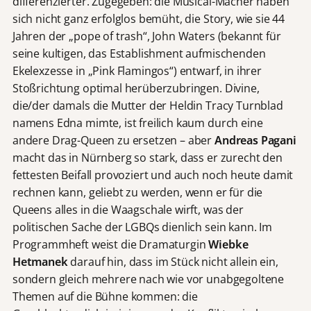
differenzierter. Zugegeben: die Musical-Macher haben
sich nicht ganz erfolglos bemüht, die Story, wie sie 44
Jahren der „pope of trash“, John Waters (bekannt für
seine kultigen, das Establishment aufmischenden
Ekelexzesse in „Pink Flamingos“) entwarf, in ihrer
Stoßrichtung optimal herüberzubringen. Divine,
die/der damals die Mutter der Heldin Tracy Turnblad
namens Edna mimte, ist freilich kaum durch eine
andere Drag-Queen zu ersetzen – aber
Andreas Pagani
macht das in Nürnberg so stark, dass er zurecht den
fettesten Beifall provoziert und auch noch heute damit
rechnen kann, geliebt zu werden, wenn er für die
Queens alles in die Waagschale wirft, was der
politischen Sache der LGBQs dienlich sein kann. Im
Programmheft weist die Dramaturgin
Wiebke
Hetmanek
darauf hin, dass im Stück nicht allein ein,
sondern gleich mehrere nach wie vor unabgegoltene
Themen auf die Bühne kommen: die