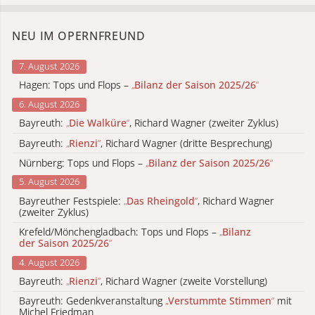
NEU IM OPERNFREUND
7. August 2026
Hagen: Tops und Flops –
„
Bilanz der Saison 2025/26
“
6. August 2026
Bayreuth:
„
Die Walküre
“
, Richard Wagner (zweiter Zyklus)
Bayreuth:
„
Rienzi
“
, Richard Wagner (dritte Besprechung)
Nürnberg: Tops und Flops –
„
Bilanz der Saison 2025/26
“
5. August 2026
Bayreuther Festspiele:
„
Das Rheingold
“
, Richard Wagner
(zweiter Zyklus)
Krefeld/Mönchengladbach: Tops und Flops –
„
Bilanz
der Saison 2025/26
“
4. August 2026
Bayreuth:
„
Rienzi
“
, Richard Wagner (zweite Vorstellung)
Bayreuth: Gedenkveranstaltung
„
Verstummte Stimmen
“
mit
Michel Friedman