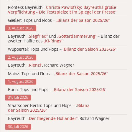
Pionteks Bayreuth:
„
Christa Pawlofsky: Bayreuths große
Verpflichtung - Die Festspielzeit im Spiegel der Presse
“
Gießen: Tops und Flops –
„
Bilanz der Saison 2025/26
“
3. August 2026
Bayreuth:
„
Siegfried
“
und
„
Götterdämmerung
“
– Bilanz der
zweiten Hälfte des
„
KI-Rings
“
Wuppertal: Tops und Flops –
„
Bilanz der Saison 2025/26
“
2. August 2026
Bayreuth:
„
Rienzi
“
, Richard Wagner
Mainz: Tops und Flops –
„
Bilanz der Saison 2025/26
“
1. August 2026
Bonn: Tops und Flops –
„
Bilanz der Saison 2025/26
“
31. Juli 2026
Staatsoper Berlin: Tops und Flops –
„
Bilanz
der Saison 2025/26
“
Bayreuth:
„
Der fliegende Holländer
“
, Richard Wagner
30. Juli 2026