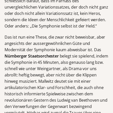
schliesslich darauf, dass im Parnass des
unvergleichlichen Variationssatzes, der doch nicht ganz
oder doch nicht allein Variationssatz ist, kein Heros,
sondern die Ideen der Menschlichkeit gefeiert werden.
Oder anders: „Die Symphonie selbst ist der Held.“
Das ist nun eine These, die zwar nicht beweisbar, aber
angesichts der aussergewöhnlichen Güte und
Modernität der Symphonie kaum abweisbar ist. Das
Nürnberger Staatsorchester
belegt sie spielend, indem
die Symphonie in 45 Minuten, also genauso lang bzw.
schnell wie unter Weingartner, als Drama vor uns
abrollt: heftig bewegt, aber nicht über die Klippen
hinweg musiziert. Mallwitz deutet sie mit einer
artikulatorischen Klar- und Forschheit, die auch ohne
historisch informierte Spielweise zwischen dem
revolutionären Gestern des Ludwig van Beethoven und
den Verwerfungen der Gegenwart bezwingend
vermiiutelt. Hörbar wird zumal die Trauer über eine