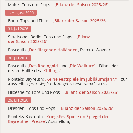
Mainz: Tops und Flops –
„
Bilanz der Saison 2025/26
“
1. August 2026
Bonn: Tops und Flops –
„
Bilanz der Saison 2025/26
“
31. Juli 2026
Staatsoper Berlin: Tops und Flops –
„
Bilanz
der Saison 2025/26
“
Bayreuth:
„
Der fliegende Holländer
“
, Richard Wagner
30. Juli 2026
Bayreuth:
„
Das Rheingold
“
und
„
Die Walküre
“
- Bilanz der
ersten Hälfte des
„
KI-Rings
“
Pionteks Bayreuth:
„
Keine Festspiele im Jubiläumsjahr?
“
- zur
Ausstellung der Siegfried-Wagner-Gesellschaft 2026
Hildesheim: Tops und Flops –
„
Bilanz der Saison 2025/26
“
29. Juli 2026
Dresden: Tops und Flops –
„
Bilanz der Saison 2025/26
“
Pionteks Bayreuth:
„
KriegsFestSpiele im Spiegel der
Bayreuther Presse
“
, Ausstellung