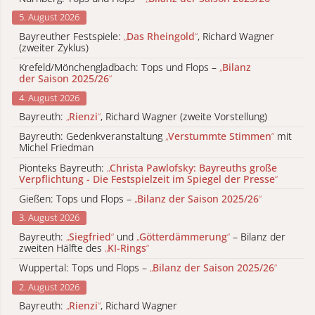
5. August 2026
Bayreuther Festspiele:
„
Das Rheingold
“
, Richard Wagner
(zweiter Zyklus)
Krefeld/Mönchengladbach: Tops und Flops –
„
Bilanz
der Saison 2025/26
“
4. August 2026
Bayreuth:
„
Rienzi
“
, Richard Wagner (zweite Vorstellung)
Bayreuth: Gedenkveranstaltung
„
Verstummte Stimmen
“
mit
Michel Friedman
Pionteks Bayreuth:
„
Christa Pawlofsky: Bayreuths große
Verpflichtung - Die Festspielzeit im Spiegel der Presse
“
Gießen: Tops und Flops –
„
Bilanz der Saison 2025/26
“
3. August 2026
Bayreuth:
„
Siegfried
“
und
„
Götterdämmerung
“
– Bilanz der
zweiten Hälfte des
„
KI-Rings
“
Wuppertal: Tops und Flops –
„
Bilanz der Saison 2025/26
“
2. August 2026
Bayreuth:
„
Rienzi
“
, Richard Wagner