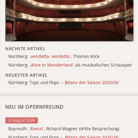
NÄCHSTE ARTIKEL
Nürnberg:
„
vendetta, vendetta
“
, Thomas Köck
Nürnberg:
„
Alice in Wonderland
“
als musikalisches Schauspiel
NEUESTER ARTIKEL
Nürnberg: Tops und Flops –
„
Bilanz der Saison 2025/26
“
NEU IM OPERNFREUND
6. August 2026
Bayreuth:
„
Rienzi
“
, Richard Wagner (dritte Besprechung)
Nürnberg: Tops und Flops –
„
Bilanz der Saison 2025/26
“