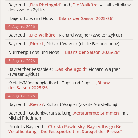
Bayreuth:
„
Das Rheingold
“
und
„
Die Walküre
“
– Halbzeitbilanz
des zweiten Zyklus
Hagen: Tops und Flops –
„
Bilanz der Saison 2025/26
“
6. August 2026
Bayreuth:
„
Die Walküre
“
, Richard Wagner (zweiter Zyklus)
Bayreuth:
„
Rienzi
“
, Richard Wagner (dritte Besprechung)
Nürnberg: Tops und Flops –
„
Bilanz der Saison 2025/26
“
5. August 2026
Bayreuther Festspiele:
„
Das Rheingold
“
, Richard Wagner
(zweiter Zyklus)
Krefeld/Mönchengladbach: Tops und Flops –
„
Bilanz
der Saison 2025/26
“
4. August 2026
Bayreuth:
„
Rienzi
“
, Richard Wagner (zweite Vorstellung)
Bayreuth: Gedenkveranstaltung
„
Verstummte Stimmen
“
mit
Michel Friedman
Pionteks Bayreuth:
„
Christa Pawlofsky: Bayreuths große
Verpflichtung - Die Festspielzeit im Spiegel der Presse
“