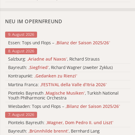
NEU IM OPERNFREUND
9. August 2026
Essen: Tops und Flops –
„
Bilanz der Saison 2025/26
“
8. August 2026
Salzburg:
„
Ariadne auf Naxos
“
, Richard Strauss
Bayreuth:
„
Siegfried
“
, Richard Wagner (zweiter Zyklus)
Kontrapunkt:
„
Gedanken zu Rienzi
“
Martina Franca:
„
FESTIVAL della Valle d’Itria 2026
“
Pionteks Bayreuth
„
Magische Musiken
“
, Turkish National
Youth Philharmonic Orchestra
Wiesbaden: Tops und Flops –
„
Bilanz der Saison 2025/26
“
7. August 2026
Pionteks Bayreuth:
„
Wagner, Dom Pedro II. und Liszt
“
Bayreuth:
„
Brünnhilde brennt
“
, Bernhard Lang