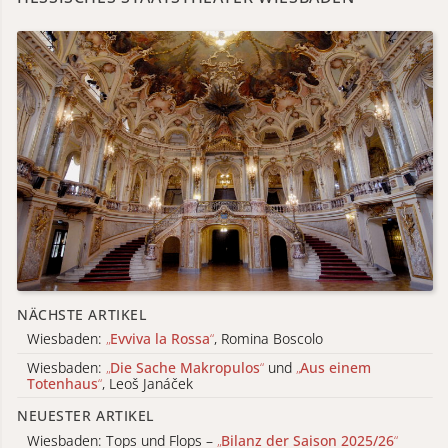
NÄCHSTE ARTIKEL
Wiesbaden:
„
Evviva la Rossa
“
, Romina Boscolo
Wiesbaden:
„
Die Sache Makropulos
“
und
„
Aus einem
Totenhaus
“
, Leoš Janáček
NEUESTER ARTIKEL
Wiesbaden: Tops und Flops –
„
Bilanz der Saison 2025/26
“