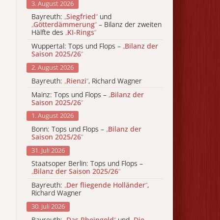
3. August 2026
Bayreuth:
„
Siegfried
“
und
„
Götterdämmerung
“
– Bilanz der zweiten
Hälfte des
„
KI-Rings
“
Wuppertal: Tops und Flops –
„
Bilanz der
Saison 2025/26
“
2. August 2026
Bayreuth:
„
Rienzi
“
, Richard Wagner
Mainz: Tops und Flops –
„
Bilanz der
Saison 2025/26
“
1. August 2026
Bonn: Tops und Flops –
„
Bilanz der
Saison 2025/26
“
31. Juli 2026
Staatsoper Berlin: Tops und Flops –
„
Bilanz der Saison 2025/26
“
Bayreuth:
„
Der fliegende Holländer
“
,
Richard Wagner
30. Juli 2026
Bayreuth:
„
Das Rheingold
“
und
„
Die