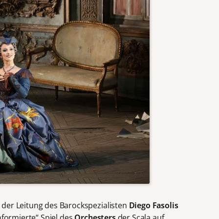
 der Leitung des Barockspezialisten
Diego Fasolis
nformierte“ Spiel des
Orchesters
der Scala auf