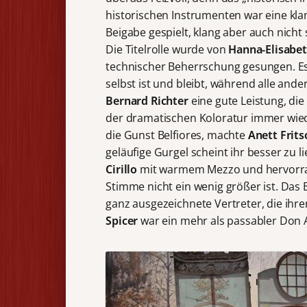
historischen Instrumenten war eine kl
Beigabe gespielt, klang aber auch nicht 
Die Titelrolle wurde von
Hanna-Elisabe
technischer Beherrschung gesungen. Es wu
selbst ist und bleibt, während alle and
Bernard Richter
eine gute Leistung, di
der dramatischen Koloratur immer wied
die Gunst Belfiores, machte
Anett Frit
geläufige Gurgel scheint ihr besser zu
Cirillo
mit warmem Mezzo und hervorrag
Stimme nicht ein wenig größer ist. Das 
ganz ausgezeichnete Vertreter, die ihre
Spicer
war ein mehr als passabler Don 