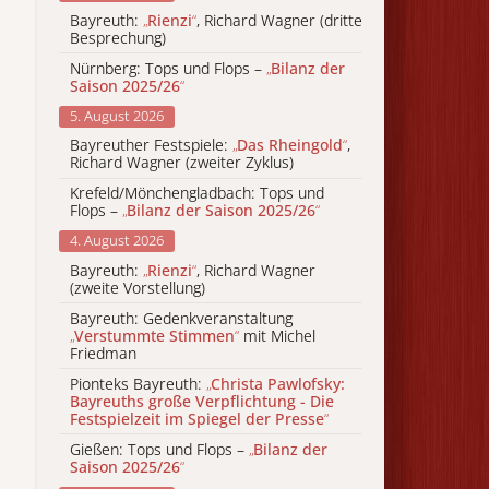
Bayreuth:
„
Rienzi
“
, Richard Wagner (dritte
Besprechung)
Nürnberg: Tops und Flops –
„
Bilanz der
Saison 2025/26
“
5. August 2026
Bayreuther Festspiele:
„
Das Rheingold
“
,
Richard Wagner (zweiter Zyklus)
Krefeld/Mönchengladbach: Tops und
Flops –
„
Bilanz der Saison 2025/26
“
4. August 2026
Bayreuth:
„
Rienzi
“
, Richard Wagner
(zweite Vorstellung)
Bayreuth: Gedenkveranstaltung
„
Verstummte Stimmen
“
mit Michel
Friedman
Pionteks Bayreuth:
„
Christa Pawlofsky:
Bayreuths große Verpflichtung - Die
Festspielzeit im Spiegel der Presse
“
Gießen: Tops und Flops –
„
Bilanz der
Saison 2025/26
“