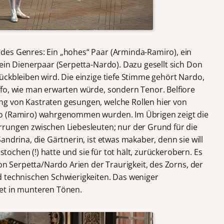
des Genres: Ein „hohes“ Paar (Arminda-Ramiro), ein
ein Dienerpaar (Serpetta-Nardo). Dazu gesellt sich Don
ückbleiben wird. Die einzige tiefe Stimme gehört Nardo,
fo, wie man erwarten würde, sondern Tenor. Belfiore
g von Kastraten gesungen, welche Rollen hier von
zo (Ramiro) wahrgenommen wurden. Im Übrigen zeigt die
rrungen zwischen Liebesleuten; nur der Grund für die
andrina, die Gärtnerin, ist etwas makaber, denn sie will
estochen (!) hatte und sie für tot hält, zurückerobern. Es
von Serpetta/Nardo Arien der Traurigkeit, des Zorns, der
 technischen Schwierigkeiten. Das weniger
et in munteren Tönen.