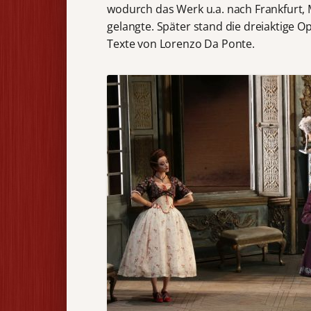
wodurch das Werk u.a. nach Frankfurt, 
gelangte. Später stand die dreiaktige 
Texte von Lorenzo Da Ponte.