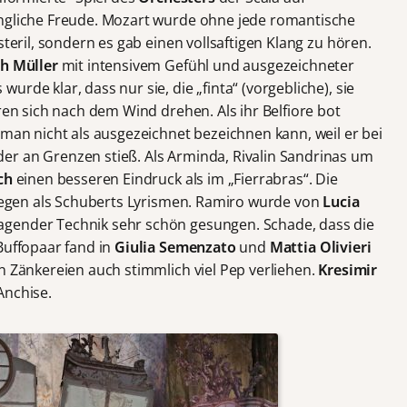
angliche Freude. Mozart wurde ohne jede romantische
steril, sondern es gab einen vollsaftigen Klang zu hören.
th M
ü
ller
mit intensivem Gefühl und ausgezeichneter
rde klar, dass nur sie, die „finta“ (vorgebliche), sie
eren sich nach dem Wind drehen. Als ihr Belfiore bot
e man nicht als ausgezeichnet bezeichnen kann, weil er bei
er an Grenzen stieß. Als Arminda, Rivalin Sandrinas um
sch
einen besseren Eindruck als im „Fierrabras“. Die
 liegen als Schuberts Lyrismen. Ramiro wurde von
Lucia
ender Technik sehr schön gesungen. Schade, dass die
Buffopaar fand in
Giulia Semenzato
und
Mattia Olivieri
n Zänkereien auch stimmlich viel Pep verliehen.
Kresimir
Anchise.