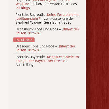
Walküre
“
- Bilanz der ersten Hälfte des
„
KI-Rings
“
Pionteks Bayreuth:
„
Keine Festspiele im
Jubiläumsjahr?
“
- zur Ausstellung der
Siegfried-Wagner-Gesellschaft 2026
Hildesheim: Tops und Flops –
„
Bilanz der
Saison 2025/26
“
29. Juli 2026
Dresden: Tops und Flops –
„
Bilanz der
Saison 2025/26
“
Pionteks Bayreuth:
„
KriegsFestSpiele im
Spiegel der Bayreuther Presse
“
,
Ausstellung