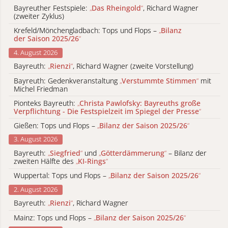
Bayreuther Festspiele:
„
Das Rheingold
“
, Richard Wagner
(zweiter Zyklus)
Krefeld/Mönchengladbach: Tops und Flops –
„
Bilanz
der Saison 2025/26
“
4. August 2026
Bayreuth:
„
Rienzi
“
, Richard Wagner (zweite Vorstellung)
Bayreuth: Gedenkveranstaltung
„
Verstummte Stimmen
“
mit
Michel Friedman
Pionteks Bayreuth:
„
Christa Pawlofsky: Bayreuths große
Verpflichtung - Die Festspielzeit im Spiegel der Presse
“
Gießen: Tops und Flops –
„
Bilanz der Saison 2025/26
“
3. August 2026
Bayreuth:
„
Siegfried
“
und
„
Götterdämmerung
“
– Bilanz der
zweiten Hälfte des
„
KI-Rings
“
Wuppertal: Tops und Flops –
„
Bilanz der Saison 2025/26
“
2. August 2026
Bayreuth:
„
Rienzi
“
, Richard Wagner
Mainz: Tops und Flops –
„
Bilanz der Saison 2025/26
“