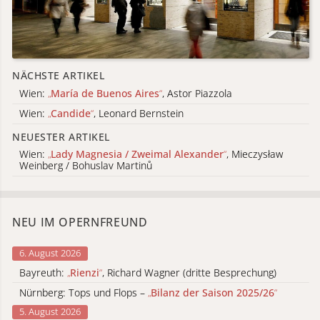
NÄCHSTE ARTIKEL
Wien:
„
María de Buenos Aires
“
, Astor Piazzola
Wien:
„
Candide
“
, Leonard Bernstein
NEUESTER ARTIKEL
Wien:
„
Lady Magnesia / Zweimal Alexander
“
, Mieczysław
Weinberg / Bohuslav Martinů
NEU IM OPERNFREUND
6. August 2026
Bayreuth:
„
Rienzi
“
, Richard Wagner (dritte Besprechung)
Nürnberg: Tops und Flops –
„
Bilanz der Saison 2025/26
“
5. August 2026