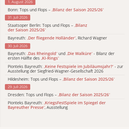
1. August 2026
Bonn: Tops und Flops –
„
Bilanz der Saison 2025/26
“
31. Juli 2026
Staatsoper Berlin: Tops und Flops –
„
Bilanz
der Saison 2025/26
“
Bayreuth:
„
Der fliegende Holländer
“
, Richard Wagner
30. Juli 2026
Bayreuth:
„
Das Rheingold
“
und
„
Die Walküre
“
- Bilanz der
ersten Hälfte des
„
KI-Rings
“
Pionteks Bayreuth:
„
Keine Festspiele im Jubiläumsjahr?
“
- zur
Ausstellung der Siegfried-Wagner-Gesellschaft 2026
Hildesheim: Tops und Flops –
„
Bilanz der Saison 2025/26
“
29. Juli 2026
Dresden: Tops und Flops –
„
Bilanz der Saison 2025/26
“
Pionteks Bayreuth:
„
KriegsFestSpiele im Spiegel der
Bayreuther Presse
“
, Ausstellung