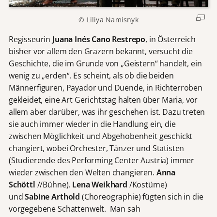
© Liliya Namisnyk
Regisseurin
Juana Inés Cano Restrepo
, in Österreich
bisher vor allem den Grazern bekannt, versucht die
Geschichte, die im Grunde von „Geistern“ handelt, ein
wenig zu „erden“. Es scheint, als ob die beiden
Männerfiguren, Payador und Duende, in Richterroben
gekleidet, eine Art Gerichtstag halten über Maria, vor
allem aber darüber, was ihr geschehen ist. Dazu treten
sie auch immer wieder in die Handlung ein, die
zwischen Möglichkeit und Abgehobenheit geschickt
changiert, wobei Orchester, Tänzer und Statisten
(Studierende des Performing Center Austria) immer
wieder zwischen den Welten changieren.
Anna
Schöttl
//Bühne).
Lena Weikhard
/Kostüme)
und
Sabine Arthold
(Choreographie) fügten sich in die
vorgegebene Schattenwelt. Man sah