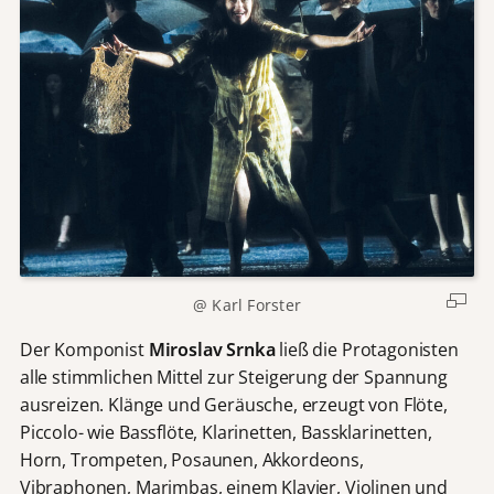
@ Karl Forster
Der Komponist
Miroslav Srnka
ließ die Protagonisten
alle stimmlichen Mittel zur Steigerung der Spannung
ausreizen. Klänge und Geräusche, erzeugt von Flöte,
Piccolo- wie Bassflöte, Klarinetten, Bassklarinetten,
Horn, Trompeten, Posaunen, Akkordeons,
Vibraphonen, Marimbas, einem Klavier, Violinen und