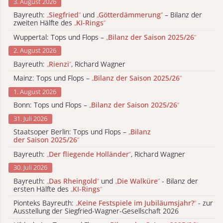
3. August 2026
Bayreuth:
„
Siegfried
“
und
„
Götterdämmerung
“
– Bilanz der
zweiten Hälfte des
„
KI-Rings
“
Wuppertal: Tops und Flops –
„
Bilanz der Saison 2025/26
“
2. August 2026
Bayreuth:
„
Rienzi
“
, Richard Wagner
Mainz: Tops und Flops –
„
Bilanz der Saison 2025/26
“
1. August 2026
Bonn: Tops und Flops –
„
Bilanz der Saison 2025/26
“
31. Juli 2026
Staatsoper Berlin: Tops und Flops –
„
Bilanz
der Saison 2025/26
“
Bayreuth:
„
Der fliegende Holländer
“
, Richard Wagner
30. Juli 2026
Bayreuth:
„
Das Rheingold
“
und
„
Die Walküre
“
- Bilanz der
ersten Hälfte des
„
KI-Rings
“
Pionteks Bayreuth:
„
Keine Festspiele im Jubiläumsjahr?
“
- zur
Ausstellung der Siegfried-Wagner-Gesellschaft 2026