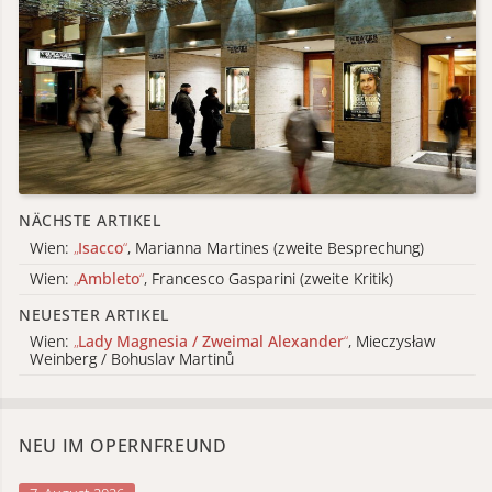
NÄCHSTE ARTIKEL
Wien:
„
Isacco
“
, Marianna Martines (zweite Besprechung)
Wien:
„
Ambleto
“
, Francesco Gasparini (zweite Kritik)
NEUESTER ARTIKEL
Wien:
„
Lady Magnesia / Zweimal Alexander
“
, Mieczysław
Weinberg / Bohuslav Martinů
NEU IM OPERNFREUND