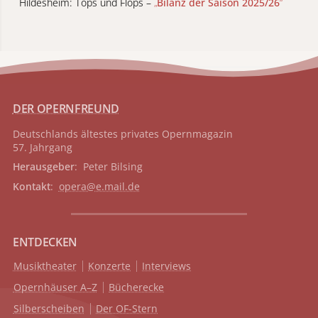
Hildesheim: Tops und Flops –
„
Bilanz der Saison 2025/26
“
DER OPERNFREUND
Deutschlands ältestes privates
Opernmagazin
57. Jahrgang
Herausgeber
: Peter Bilsing
Kontakt
:
opera@e.mail.de
ENTDECKEN
Musiktheater
Konzerte
Interviews
Opernhäuser A–Z
Bücherecke
Silberscheiben
Der OF-Stern