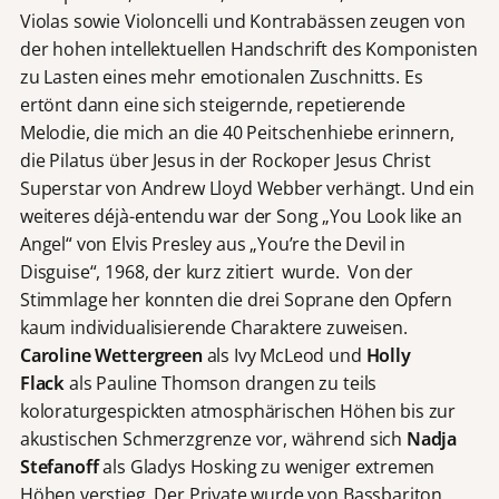
Violas sowie Violoncelli und Kontrabässen zeugen von
der hohen intellektuellen Handschrift des Komponisten
zu Lasten eines mehr emotionalen Zuschnitts. Es
ertönt dann eine sich steigernde, repetierende
Melodie, die mich an die 40 Peitschenhiebe erinnern,
die Pilatus über Jesus in der Rockoper Jesus Christ
Superstar von Andrew Lloyd Webber verhängt. Und ein
weiteres déjà-entendu war der Song „You Look like an
Angel“ von Elvis Presley aus „You’re the Devil in
Disguise“, 1968, der kurz zitiert wurde. Von der
Stimmlage her konnten die drei Soprane den Opfern
kaum individualisierende Charaktere zuweisen.
Caroline Wettergreen
als Ivy McLeod und
Holly
Flack
als Pauline Thomson drangen zu teils
koloraturgespickten atmosphärischen Höhen bis zur
akustischen Schmerzgrenze vor, während sich
Nadja
Stefanoff
als Gladys Hosking zu weniger extremen
Höhen verstieg. Der Private wurde von Bassbariton