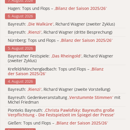
7. August 2026
Hagen: Tops und Flops –
„
Bilanz der Saison 2025/26
“
6. August 2026
Bayreuth:
„
Die Walküre
“
, Richard Wagner (zweiter Zyklus)
Bayreuth:
„
Rienzi
“
, Richard Wagner (dritte Besprechung)
Nürnberg: Tops und Flops –
„
Bilanz der Saison 2025/26
“
5. August 2026
Bayreuther Festspiele:
„
Das Rheingold
“
, Richard Wagner
(zweiter Zyklus)
Krefeld/Mönchengladbach: Tops und Flops –
„
Bilanz
der Saison 2025/26
“
4. August 2026
Bayreuth:
„
Rienzi
“
, Richard Wagner (zweite Vorstellung)
Bayreuth: Gedenkveranstaltung
„
Verstummte Stimmen
“
mit
Michel Friedman
Pionteks Bayreuth:
„
Christa Pawlofsky: Bayreuths große
Verpflichtung - Die Festspielzeit im Spiegel der Presse
“
Gießen: Tops und Flops –
„
Bilanz der Saison 2025/26
“