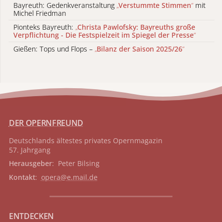
Bayreuth: Gedenkveranstaltung
„
Verstummte Stimmen
“
mit
Michel Friedman
Pionteks Bayreuth:
„
Christa Pawlofsky: Bayreuths große
Verpflichtung - Die Festspielzeit im Spiegel der Presse
“
Gießen: Tops und Flops –
„
Bilanz der Saison 2025/26
“
DER OPERNFREUND
Deutschlands ältestes privates
Opernmagazin
57. Jahrgang
Herausgeber
: Peter Bilsing
Kontakt
:
opera@e.mail.de
ENTDECKEN