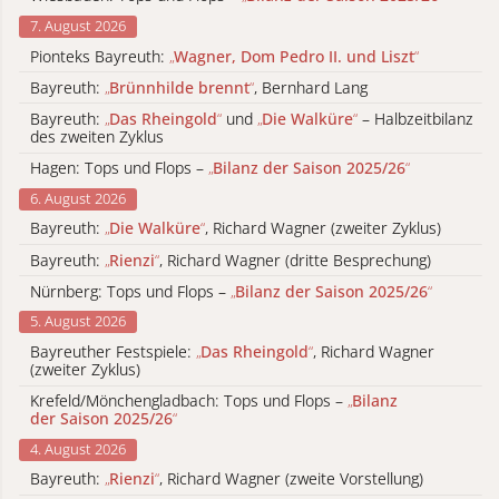
7. August 2026
Pionteks Bayreuth:
„
Wagner, Dom Pedro II. und Liszt
“
Bayreuth:
„
Brünnhilde brennt
“
, Bernhard Lang
Bayreuth:
„
Das Rheingold
“
und
„
Die Walküre
“
– Halbzeitbilanz
des zweiten Zyklus
Hagen: Tops und Flops –
„
Bilanz der Saison 2025/26
“
6. August 2026
Bayreuth:
„
Die Walküre
“
, Richard Wagner (zweiter Zyklus)
Bayreuth:
„
Rienzi
“
, Richard Wagner (dritte Besprechung)
Nürnberg: Tops und Flops –
„
Bilanz der Saison 2025/26
“
5. August 2026
Bayreuther Festspiele:
„
Das Rheingold
“
, Richard Wagner
(zweiter Zyklus)
Krefeld/Mönchengladbach: Tops und Flops –
„
Bilanz
der Saison 2025/26
“
4. August 2026
Bayreuth:
„
Rienzi
“
, Richard Wagner (zweite Vorstellung)