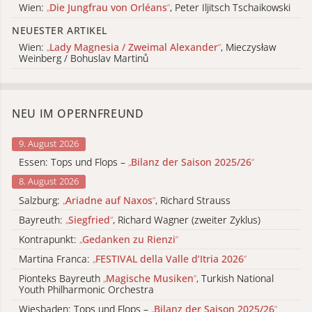
Wien:
„
Die Jungfrau von Orléans
“
, Peter Iljitsch Tschaikowski
NEUESTER ARTIKEL
Wien:
„
Lady Magnesia / Zweimal Alexander
“
, Mieczysław
Weinberg / Bohuslav Martinů
NEU IM OPERNFREUND
9. August 2026
Essen: Tops und Flops –
„
Bilanz der Saison 2025/26
“
8. August 2026
Salzburg:
„
Ariadne auf Naxos
“
, Richard Strauss
Bayreuth:
„
Siegfried
“
, Richard Wagner (zweiter Zyklus)
Kontrapunkt:
„
Gedanken zu Rienzi
“
Martina Franca:
„
FESTIVAL della Valle d’Itria 2026
“
Pionteks Bayreuth
„
Magische Musiken
“
, Turkish National
Youth Philharmonic Orchestra
Wiesbaden: Tops und Flops –
„
Bilanz der Saison 2025/26
“