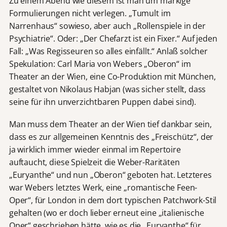
Zu einem Abend wie diesem ist man um markige
Formulierungen nicht verlegen. „Tumult im
Narrenhaus“ sowieso, aber auch „Rollenspiele in der
Psychiatrie“. Oder: „Der Chefarzt ist ein Fixer.“ Auf jeden
Fall: „Was Regisseuren so alles einfällt.“ Anlaß solcher
Spekulation: Carl Maria von Webers „Oberon“ im
Theater an der Wien, eine Co-Produktion mit München,
gestaltet von Nikolaus Habjan (was sicher stellt, dass
seine für ihn unverzichtbaren Puppen dabei sind).
Man muss dem Theater an der Wien tief dankbar sein,
dass es zur allgemeinen Kenntnis des „Freischütz“, der
ja wirklich immer wieder einmal im Repertoire
auftaucht, diese Spielzeit die Weber-Raritäten
„Euryanthe“ und nun „Oberon“ geboten hat. Letzteres
war Webers letztes Werk, eine „romantische Feen-
Oper“, für London in dem dort typischen Patchwork-Stil
gehalten (wo er doch lieber erneut eine „italienische
Oper“ geschrieben hätte, wie es die „Euryanthe“ für