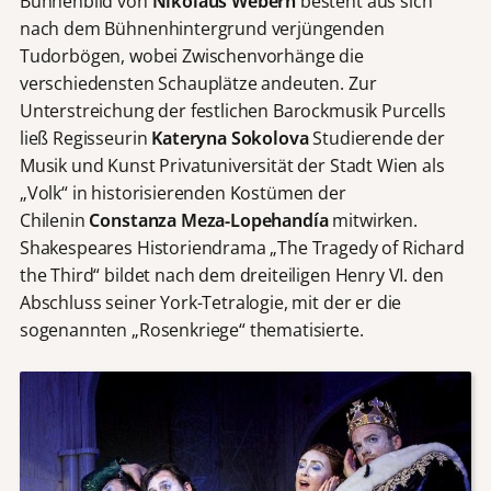
Bühnenbild von
Nikolaus Webern
besteht aus sich
nach dem Bühnenhintergrund verjüngenden
Tudorbögen, wobei Zwischenvorhänge die
verschiedensten Schauplätze andeuten. Zur
Unterstreichung der festlichen Barockmusik Purcells
ließ Regisseurin
Kateryna Sokolova
Studierende der
Musik und Kunst Privatuniversität der Stadt Wien als
„Volk“ in historisierenden Kostümen der
Chilenin
Constanza Meza-Lopehandía
mitwirken.
Shakespeares Historiendrama „The Tragedy of Richard
the Third“ bildet nach dem dreiteiligen Henry VI. den
Abschluss seiner York-Tetralogie, mit der er die
sogenannten „Rosenkriege“ thematisierte.