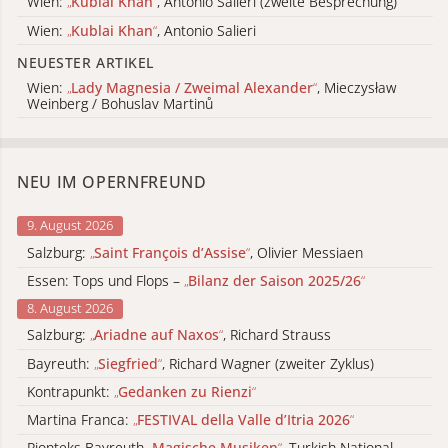
Wien:
„
Kublai Khan
“
, Antonio Salieri (zweite Besprechung)
Wien:
„
Kublai Khan
“
, Antonio Salieri
NEUESTER ARTIKEL
Wien:
„
Lady Magnesia / Zweimal Alexander
“
, Mieczysław
Weinberg / Bohuslav Martinů
NEU IM OPERNFREUND
9. August 2026
Salzburg:
„
Saint François d’Assise
“
, Olivier Messiaen
Essen: Tops und Flops –
„
Bilanz der Saison 2025/26
“
8. August 2026
Salzburg:
„
Ariadne auf Naxos
“
, Richard Strauss
Bayreuth:
„
Siegfried
“
, Richard Wagner (zweiter Zyklus)
Kontrapunkt:
„
Gedanken zu Rienzi
“
Martina Franca:
„
FESTIVAL della Valle d’Itria 2026
“
Pionteks Bayreuth
„
Magische Musiken
“
, Turkish National