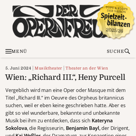
MENÜ
SUCHE
5. Juni 2024
Musiktheater
Theater an der Wien
Wien: „Richard III.“, Heny Purcell
Vergeblich wird man eine Oper oder Masque mit dem
Titel „Richard III.“ im Oeuvre des Orpheus britannicus
suchen, weil er eben keine geschrieben hatte. Aber es
gibt so viel wunderbare, bekannte und unbekannte
Musik bei ihm zu entdecken, dass sich
Kateryna
Sokolova
, die Regisseurin,
Benjamin Bayl,
der Dirigent,
und
Kai Weßler
, der Dramaturg, zur Konzeption eines