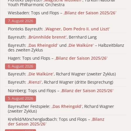
Youth Philharmonic Orchestra
Wiesbaden: Tops und Flops –
„
Bilanz der Saison 2025/26
“
7. August 2026
Pionteks Bayreuth:
„
Wagner, Dom Pedro II. und Liszt
“
Bayreuth:
„
Brünnhilde brennt
“
, Bernhard Lang
Bayreuth:
„
Das Rheingold
“
und
„
Die Walküre
“
– Halbzeitbilanz
des zweiten Zyklus
Hagen: Tops und Flops –
„
Bilanz der Saison 2025/26
“
6. August 2026
Bayreuth:
„
Die Walküre
“
, Richard Wagner (zweiter Zyklus)
Bayreuth:
„
Rienzi
“
, Richard Wagner (dritte Besprechung)
Nürnberg: Tops und Flops –
„
Bilanz der Saison 2025/26
“
5. August 2026
Bayreuther Festspiele:
„
Das Rheingold
“
, Richard Wagner
(zweiter Zyklus)
Krefeld/Mönchengladbach: Tops und Flops –
„
Bilanz
der Saison 2025/26
“