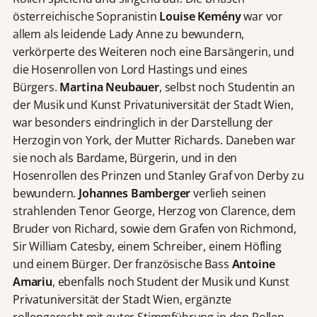
österreichische Sopranistin
Louise Kemény
war vor
allem als leidende Lady Anne zu bewundern,
verkörperte des Weiteren noch eine Barsängerin, und
die Hosenrollen von Lord Hastings und eines
Bürgers.
Martina Neubauer
, selbst noch Studentin an
der Musik und Kunst Privatuniversität der Stadt Wien,
war besonders eindringlich in der Darstellung der
Herzogin von York, der Mutter Richards. Daneben war
sie noch als Bardame, Bürgerin, und in den
Hosenrollen des Prinzen und Stanley Graf von Derby zu
bewundern.
Johannes Bamberger
verlieh seinen
strahlenden Tenor George, Herzog von Clarence, dem
Bruder von Richard, sowie dem Grafen von Richmond,
Sir William Catesby, einem Schreiber, einem Höfling
und einem Bürger. Der französische Bass
Antoine
Amariu
, ebenfalls noch Student der Musik und Kunst
Privatuniversität der Stadt Wien, ergänzte
rollengerecht mit guter Stimmführung in den Rollen