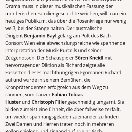
Drama muss in dieser musikalischen Fassung der
mörderischen Familiengeschichte weichen, will man ein
heutiges Publikum, das über die Rosenkriege nur wenig
weiß, bei der Stange halten. Der australische
Dirigent
Benjamin Bayl
gelang am Pult des Bach
Consort Wien eine abwechslungsreiche wie spannende
Interpretation der Musik Purcells und seiner
Zeitgenossen. Der Schauspieler
Sören Kneidl
mit
hervorragender Diktion als Richard zeigte alle
Fassetten dieses machthungrigen Egomanen Richard
auf und wurde in seinem Bemühen, die
Kronprätendenten erfolgreich aus dem Weg zu
räumen, vom Tänzer
Fabian Tobias
Huster
und
Christoph Filler
geschmeidig umgarnt. Sie
bilden zumeist eine Einheit, die aber fallweise zerfällt,
um wieder spannungsgeladen zueinander zu finden.
Zwei Damen und Herren traten noch in mehreren
Rollen spielend und singend auf. Die britisch-