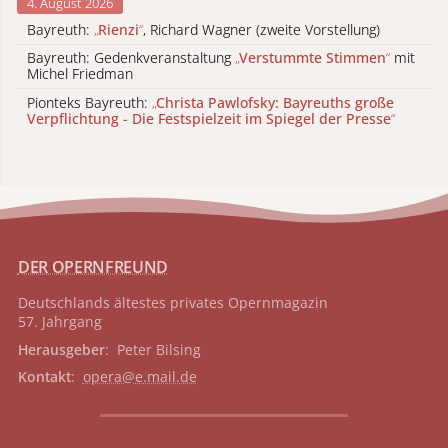
4. August 2026
Bayreuth:
„
Rienzi
“
, Richard Wagner (zweite Vorstellung)
Bayreuth: Gedenkveranstaltung
„
Verstummte Stimmen
“
mit
Michel Friedman
Pionteks Bayreuth:
„
Christa Pawlofsky: Bayreuths große
Verpflichtung - Die Festspielzeit im Spiegel der Presse
“
DER OPERNFREUND
Deutschlands ältestes privates
Opernmagazin
57. Jahrgang
Herausgeber
: Peter Bilsing
Kontakt
:
opera@e.mail.de