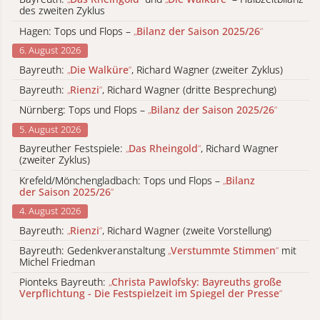
des zweiten Zyklus
Hagen: Tops und Flops –
„
Bilanz der Saison 2025/26
“
6. August 2026
Bayreuth:
„
Die Walküre
“
, Richard Wagner (zweiter Zyklus)
Bayreuth:
„
Rienzi
“
, Richard Wagner (dritte Besprechung)
Nürnberg: Tops und Flops –
„
Bilanz der Saison 2025/26
“
5. August 2026
Bayreuther Festspiele:
„
Das Rheingold
“
, Richard Wagner
(zweiter Zyklus)
Krefeld/Mönchengladbach: Tops und Flops –
„
Bilanz
der Saison 2025/26
“
4. August 2026
Bayreuth:
„
Rienzi
“
, Richard Wagner (zweite Vorstellung)
Bayreuth: Gedenkveranstaltung
„
Verstummte Stimmen
“
mit
Michel Friedman
Pionteks Bayreuth:
„
Christa Pawlofsky: Bayreuths große
Verpflichtung - Die Festspielzeit im Spiegel der Presse
“