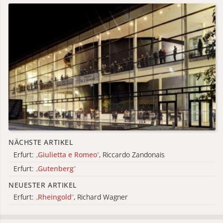
NÄCHSTE ARTIKEL
Erfurt:
„
Giulietta e Romeo
“
, Riccardo Zandonais
Erfurt:
„
Gutenberg
“
NEUESTER ARTIKEL
Erfurt:
„
Rheingold
“
, Richard Wagner