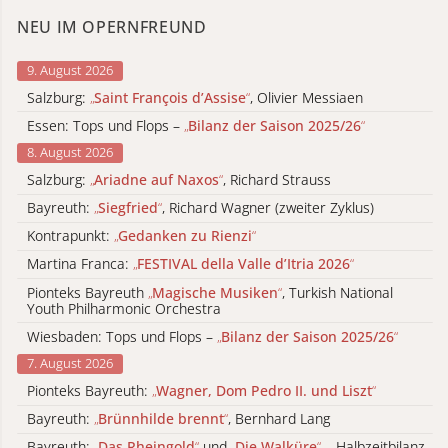
NEU IM OPERNFREUND
9. August 2026
Salzburg:
„
Saint François d’Assise
“
, Olivier Messiaen
Essen: Tops und Flops –
„
Bilanz der Saison 2025/26
“
8. August 2026
Salzburg:
„
Ariadne auf Naxos
“
, Richard Strauss
Bayreuth:
„
Siegfried
“
, Richard Wagner (zweiter Zyklus)
Kontrapunkt:
„
Gedanken zu Rienzi
“
Martina Franca:
„
FESTIVAL della Valle d’Itria 2026
“
Pionteks Bayreuth
„
Magische Musiken
“
, Turkish National
Youth Philharmonic Orchestra
Wiesbaden: Tops und Flops –
„
Bilanz der Saison 2025/26
“
7. August 2026
Pionteks Bayreuth:
„
Wagner, Dom Pedro II. und Liszt
“
Bayreuth:
„
Brünnhilde brennt
“
, Bernhard Lang
Bayreuth:
„
Das Rheingold
“
und
„
Die Walküre
“
– Halbzeitbilanz