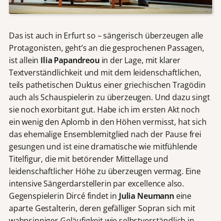
Das ist auch in Erfurt so – sängerisch überzeugen alle
Protagonisten, geht’s an die gesprochenen Passagen,
ist allein
Ilia Papandreou
in der Lage, mit klarer
Textverständlichkeit und mit dem leidenschaftlichen,
teils pathetischen Duktus einer griechischen Tragödin
auch als Schauspielerin zu überzeugen. Und dazu singt
sie noch exorbitant gut. Habe ich im ersten Akt noch
ein wenig den Aplomb in den Höhen vermisst, hat sich
das ehemalige Ensemblemitglied nach der Pause frei
gesungen und ist eine dramatische wie mitfühlende
Titelfigur, die mit betörender Mittellage und
leidenschaftlicher Höhe zu überzeugen vermag. Eine
intensive Sängerdarstellerin par excellence also.
Gegenspielerin Dircé findet in
Julia Neumann
eine
aparte Gestalterin, deren gefälliger Sopran sich mit
wahnsinniger Geläufigkeit wie selbstverständlich in