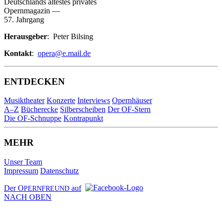
Deutschlands ältestes privates
Opernmagazin
—
57. Jahrgang
Herausgeber
: Peter Bilsing
Kontakt
:
opera@e.mail.de
ENTDECKEN
Musiktheater
Konzerte
Interviews
Opernhäuser
A–Z
Bücherecke
Silberscheiben
Der OF-Stern
Die OF-Schnuppe
Kontrapunkt
MEHR
Unser Team
Impressum
Datenschutz
Der O
auf
PERNFREUND
NACH OBEN