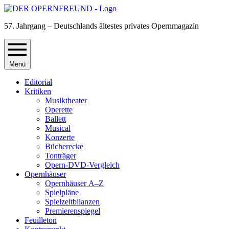
57. Jahrgang – Deutschlands ältestes privates Opernmagazin
Menü
Editorial
Kritiken
Musiktheater
Operette
Ballett
Musical
Konzerte
Bücherecke
Tonträger
Opern-DVD-Vergleich
Opernhäuser
Opernhäuser A–Z
Spielpläne
Spielzeitbilanzen
Premierenspiegel
Feuilleton