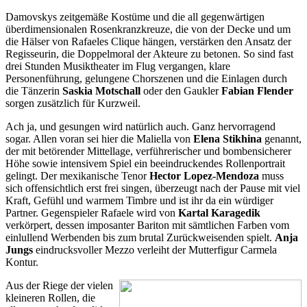
Damovskys zeitgemäße Kostüme und die all gegenwärtigen
überdimensionalen Rosenkranzkreuze, die von der Decke und um
die Hälser von Rafaeles Clique hängen, verstärken den Ansatz der
Regisseurin, die Doppelmoral der Akteure zu betonen. So sind fast
drei Stunden Musiktheater im Flug vergangen, klare
Personenführung, gelungene Chorszenen und die Einlagen durch
die Tänzerin
Saskia Motschall
oder den Gaukler
Fabian Flender
sorgen zusätzlich für Kurzweil.
Ach ja, und gesungen wird natürlich auch. Ganz hervorragend
sogar. Allen voran sei hier die Maliella von
Elena Stikhina
genannt,
der mit betörender Mittellage, verführerischer und bombensicherer
Höhe sowie intensivem Spiel ein beeindruckendes Rollenportrait
gelingt. Der mexikanische Tenor
Hector Lopez-Mendoza
muss
sich offensichtlich erst frei singen, überzeugt nach der Pause mit viel
Kraft, Gefühl und warmem Timbre und ist ihr da ein würdiger
Partner. Gegenspieler Rafaele wird von
Kartal Karagedik
verkörpert, dessen imposanter Bariton mit sämtlichen Farben vom
einlullend Werbenden bis zum brutal Zurückweisenden spielt.
Anja
Jungs
eindrucksvoller Mezzo verleiht der Mutterfigur Carmela
Kontur.
Aus der Riege der vielen
kleineren Rollen, die