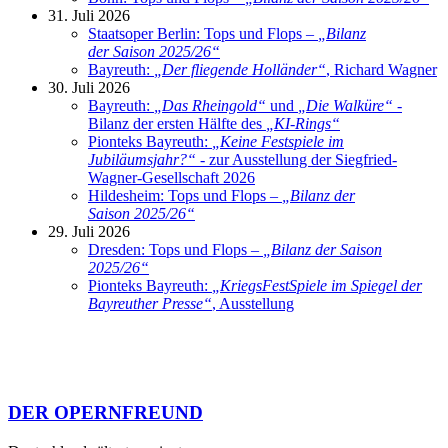
31. Juli 2026
Staatsoper Berlin: Tops und Flops –
„
Bilanz
der Saison 2025/26
“
Bayreuth:
„
Der fliegende Holländer
“
, Richard Wagner
30. Juli 2026
Bayreuth:
„
Das Rheingold
“
und
„
Die Walküre
“
-
Bilanz der ersten Hälfte des
„
KI-Rings
“
Pionteks Bayreuth:
„
Keine Festspiele im
Jubiläumsjahr?
“
- zur Ausstellung der Siegfried-
Wagner-Gesellschaft 2026
Hildesheim: Tops und Flops –
„
Bilanz der
Saison 2025/26
“
29. Juli 2026
Dresden: Tops und Flops –
„
Bilanz der Saison
2025/26
“
Pionteks Bayreuth:
„
KriegsFestSpiele im Spiegel der
Bayreuther Presse
“
, Ausstellung
DER OPERNFREUND