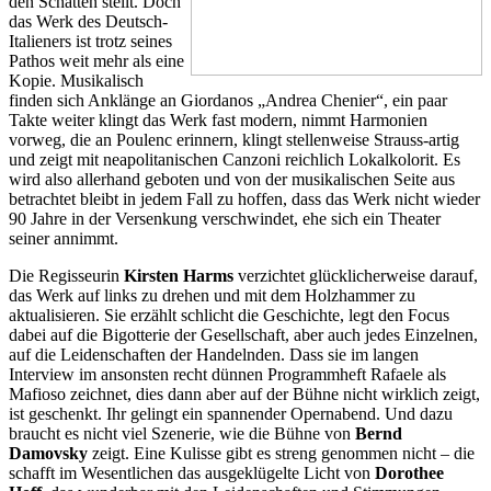
den Schatten stellt. Doch
das Werk des Deutsch-
Italieners ist trotz seines
Pathos weit mehr als eine
Kopie. Musikalisch
finden sich Anklänge an Giordanos „Andrea Chenier“, ein paar
Takte weiter klingt das Werk fast modern, nimmt Harmonien
vorweg, die an Poulenc erinnern, klingt stellenweise Strauss-artig
und zeigt mit neapolitanischen Canzoni reichlich Lokalkolorit. Es
wird also allerhand geboten und von der musikalischen Seite aus
betrachtet bleibt in jedem Fall zu hoffen, dass das Werk nicht wieder
90 Jahre in der Versenkung verschwindet, ehe sich ein Theater
seiner annimmt.
Die Regisseurin
Kirsten Harms
verzichtet glücklicherweise darauf,
das Werk auf links zu drehen und mit dem Holzhammer zu
aktualisieren. Sie erzählt schlicht die Geschichte, legt den Focus
dabei auf die Bigotterie der Gesellschaft, aber auch jedes Einzelnen,
auf die Leidenschaften der Handelnden. Dass sie im langen
Interview im ansonsten recht dünnen Programmheft Rafaele als
Mafioso zeichnet, dies dann aber auf der Bühne nicht wirklich zeigt,
ist geschenkt. Ihr gelingt ein spannender Opernabend. Und dazu
braucht es nicht viel Szenerie, wie die Bühne von
Bernd
Damovsky
zeigt. Eine Kulisse gibt es streng genommen nicht – die
schafft im Wesentlichen das ausgeklügelte Licht von
Dorothee