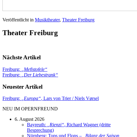
Veröffentlicht in
Musiktheater
,
Theater Freiburg
Theater Freiburg
Nächste Artikel
Freiburg:
„
Mefistofele
“
Freiburg:
„
Der Liebestrank
“
Neuester Artikel
Freiburg:
„
Europa
“
, Lars von Trier / Niels Vørsel
NEU IM OPERNFREUND
6. August 2026
Bayreuth:
„
Rienzi
“
, Richard Wagner (dritte
Besprechung)
Nürnberg: Tops und Flops –
„
Bilanz der Saison