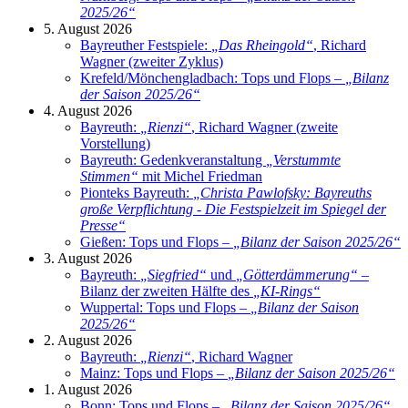
2025/26
“
5. August 2026
Bayreuther Festspiele:
„
Das Rheingold
“
, Richard
Wagner (zweiter Zyklus)
Krefeld/Mönchengladbach: Tops und Flops –
„
Bilanz
der Saison 2025/26
“
4. August 2026
Bayreuth:
„
Rienzi
“
, Richard Wagner (zweite
Vorstellung)
Bayreuth: Gedenkveranstaltung
„
Verstummte
Stimmen
“
mit Michel Friedman
Pionteks Bayreuth:
„
Christa Pawlofsky: Bayreuths
große Verpflichtung - Die Festspielzeit im Spiegel der
Presse
“
Gießen: Tops und Flops –
„
Bilanz der Saison 2025/26
“
3. August 2026
Bayreuth:
„
Siegfried
“
und
„
Götterdämmerung
“
–
Bilanz der zweiten Hälfte des
„
KI-Rings
“
Wuppertal: Tops und Flops –
„
Bilanz der Saison
2025/26
“
2. August 2026
Bayreuth:
„
Rienzi
“
, Richard Wagner
Mainz: Tops und Flops –
„
Bilanz der Saison 2025/26
“
1. August 2026
Bonn: Tops und Flops –
„
Bilanz der Saison 2025/26
“