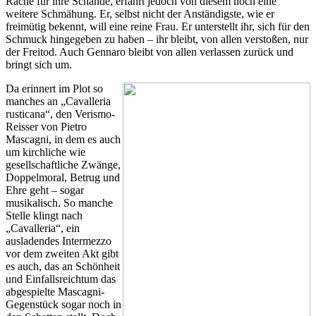
Rache für ihre Schande, erfährt jedoch von diesem noch eine
weitere Schmähung. Er, selbst nicht der Anständigste, wie er
freimütig bekennt, will eine reine Frau. Er unterstellt ihr, sich für den
Schmuck hingegeben zu haben – ihr bleibt, von allen verstoßen, nur
der Freitod. Auch Gennaro bleibt von allen verlassen zurück und
bringt sich um.
Da erinnert im Plot so
manches an „Cavalleria
rusticana“, den Verismo-
Reisser von Pietro
Mascagni, in dem es auch
um kirchliche wie
gesellschaftliche Zwänge,
Doppelmoral, Betrug und
Ehre geht – sogar
musikalisch. So manche
Stelle klingt nach
„Cavalleria“, ein
ausladendes Intermezzo
vor dem zweiten Akt gibt
es auch, das an Schönheit
und Einfallsreichtum das
abgespielte Mascagni-
Gegenstück sogar noch in