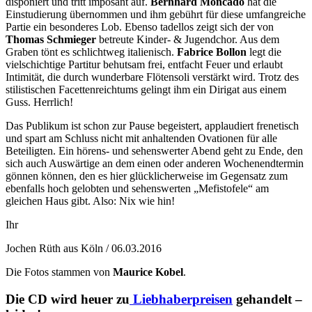
disponiert und tritt imposant auf.
Bernhard Moncado
hat die
Einstudierung übernommen und ihm gebührt für diese umfangreiche
Partie ein besonderes Lob. Ebenso tadellos zeigt sich der von
Thomas Schmieger
betreute Kinder- & Jugendchor. Aus dem
Graben tönt es schlichtweg italienisch.
Fabrice Bollon
legt die
vielschichtige Partitur behutsam frei, entfacht Feuer und erlaubt
Intimität, die durch wunderbare Flötensoli verstärkt wird. Trotz des
stilistischen Facettenreichtums gelingt ihm ein Dirigat aus einem
Guss. Herrlich!
Das Publikum ist schon zur Pause begeistert, applaudiert frenetisch
und spart am Schluss nicht mit anhaltenden Ovationen für alle
Beteiligten. Ein hörens- und sehenswerter Abend geht zu Ende, den
sich auch Auswärtige an dem einen oder anderen Wochenendtermin
gönnen können, den es hier glücklicherweise im Gegensatz zum
ebenfalls hoch gelobten und sehenswerten „Mefistofele“ am
gleichen Haus gibt. Also: Nix wie hin!
Ihr
Jochen Rüth aus Köln / 06.03.2016
Die Fotos stammen von
Maurice Kobel
.
Die CD wird heuer zu
Liebhaberpreisen
gehandelt –