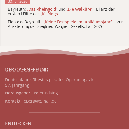
30. Juli 2026
Bayreuth:
„
Das Rheingold
“
und
„
Die Walküre
“
- Bilanz der
ersten Hälfte des
„
KI-Rings
“
Pionteks Bayreuth:
„
Keine Festspiele im Jubiläumsjahr?
“
- zur
Ausstellung der Siegfried-Wagner-Gesellschaft 2026
DER OPERNFREUND
Deutschlands ältestes privates
Opernmagazin
57. Jahrgang
Herausgeber
: Peter Bilsing
Kontakt
:
opera@e.mail.de
ENTDECKEN