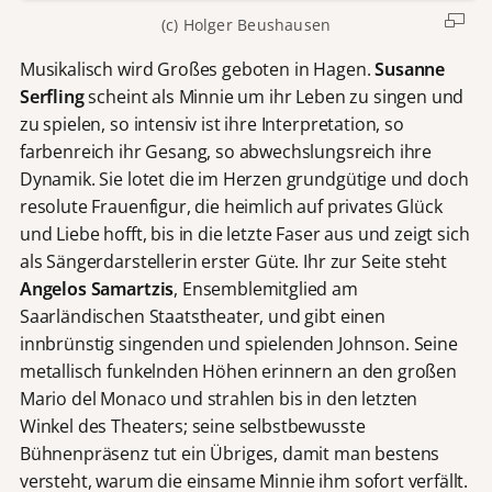
(c) Holger Beushausen
Musikalisch wird Großes geboten in Hagen.
Susanne
Serfling
scheint als Minnie um ihr Leben zu singen und
zu spielen, so intensiv ist ihre Interpretation, so
farbenreich ihr Gesang, so abwechslungsreich ihre
Dynamik. Sie lotet die im Herzen grundgütige und doch
resolute Frauenfigur, die heimlich auf privates Glück
und Liebe hofft, bis in die letzte Faser aus und zeigt sich
als Sängerdarstellerin erster Güte. Ihr zur Seite steht
Angelos Samartzis
, Ensemblemitglied am
Saarländischen Staatstheater, und gibt einen
innbrünstig singenden und spielenden Johnson. Seine
metallisch funkelnden Höhen erinnern an den großen
Mario del Monaco und strahlen bis in den letzten
Winkel des Theaters; seine selbstbewusste
Bühnenpräsenz tut ein Übriges, damit man bestens
versteht, warum die einsame Minnie ihm sofort verfällt.