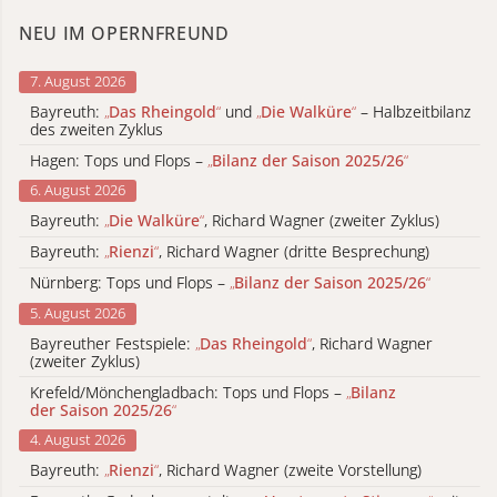
NEU IM OPERNFREUND
7. August 2026
Bayreuth:
„
Das Rheingold
“
und
„
Die Walküre
“
– Halbzeitbilanz
des zweiten Zyklus
Hagen: Tops und Flops –
„
Bilanz der Saison 2025/26
“
6. August 2026
Bayreuth:
„
Die Walküre
“
, Richard Wagner (zweiter Zyklus)
Bayreuth:
„
Rienzi
“
, Richard Wagner (dritte Besprechung)
Nürnberg: Tops und Flops –
„
Bilanz der Saison 2025/26
“
5. August 2026
Bayreuther Festspiele:
„
Das Rheingold
“
, Richard Wagner
(zweiter Zyklus)
Krefeld/Mönchengladbach: Tops und Flops –
„
Bilanz
der Saison 2025/26
“
4. August 2026
Bayreuth:
„
Rienzi
“
, Richard Wagner (zweite Vorstellung)