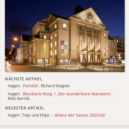
NÄCHSTE ARTIKEL
Hagen:
„
Parsifal
“
, Richard Wagner
Hagen:
„
Blaubarts Burg
“
/
„
Der wunderbare Mandarin
“
,
Béla Bartók:
NEUESTER ARTIKEL
Hagen: Tops und Flops –
„
Bilanz der Saison 2025/26
“