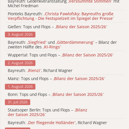
Bayreuth: Gedenkveranstaltung
„
Verstummte Stimmen
“
mit
Michel Friedman
Pionteks Bayreuth:
„
Christa Pawlofsky: Bayreuths große
Verpflichtung - Die Festspielzeit im Spiegel der Presse
“
Gießen: Tops und Flops –
„
Bilanz der Saison 2025/26
“
3. August 2026
Bayreuth:
„
Siegfried
“
und
„
Götterdämmerung
“
– Bilanz der
zweiten Hälfte des
„
KI-Rings
“
Wuppertal: Tops und Flops –
„
Bilanz der Saison 2025/26
“
2. August 2026
Bayreuth:
„
Rienzi
“
, Richard Wagner
Mainz: Tops und Flops –
„
Bilanz der Saison 2025/26
“
1. August 2026
Bonn: Tops und Flops –
„
Bilanz der Saison 2025/26
“
31. Juli 2026
Staatsoper Berlin: Tops und Flops –
„
Bilanz
der Saison 2025/26
“
Bayreuth:
„
Der fliegende Holländer
“
, Richard Wagner