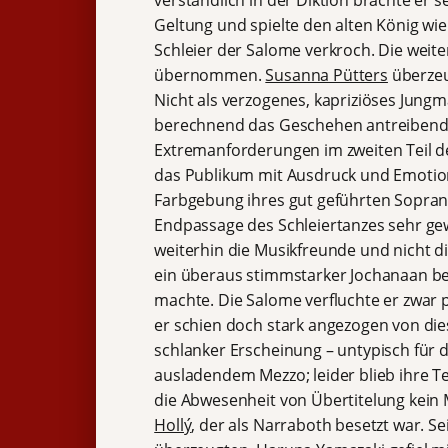
verständlich in der Diktion brachte er s
Geltung und spielte den alten König wie
Schleier der Salome verkroch. Die weit
übernommen.
Susanna Pütters
überzeu
Nicht als verzogenes, kapriziöses Jungm
berechnend das Geschehen antreibend.
Extremanforderungen im zweiten Teil de
das Publikum mit Ausdruck und Emotion 
Farbgebung ihres gut geführten Sopran
Endpassage des Schleiertanzes sehr gewa
weiterhin die Musikfreunde und nicht d
ein überaus stimmstarker Jochanaan bes
machte. Die Salome verfluchte er zwar
er schien doch stark angezogen von die
schlanker Erscheinung – untypisch für d
ausladendem Mezzo; leider blieb ihre T
die Abwesenheit von Übertitelung kein
Hollý
, der als Narraboth besetzt war. S