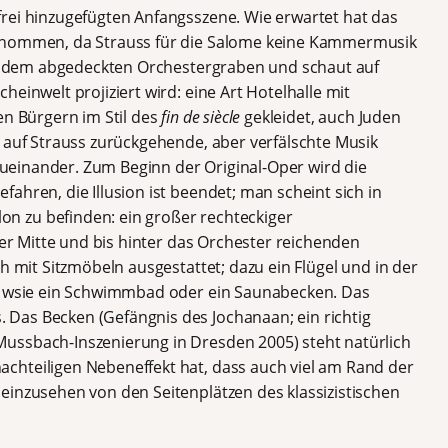
rei hinzugefügten Anfangsszene. Wie erwartet hat das
genommen, da Strauss für die Salome keine Kammermusik
auf dem abgedeckten Orchestergraben und schaut auf
einwelt projiziert wird: eine Art Hotelhalle mit
en Bürgern im Stil des
fin de siècle
gekleidet, auch Juden
, auf Strauss zurückgehende, aber verfälschte Musik
 zueinander. Zum Beginn der Original-Oper wird die
ahren, die Illusion ist beendet; man scheint sich in
 zu befinden: ein großer rechteckiger
 der Mitte und bis hinter das Orchester reichenden
h mit Sitzmöbeln ausgestattet; dazu ein Flügel und in der
ng wsie ein Schwimmbad oder ein Saunabecken. Das
Das Becken (Gefängnis des Jochanaan; ein richtig
ussbach-Inszenierung in Dresden 2005) steht natürlich
chteiligen Nebeneffekt hat, dass auch viel am Rand der
einzusehen von den Seitenplätzen des klassizistischen