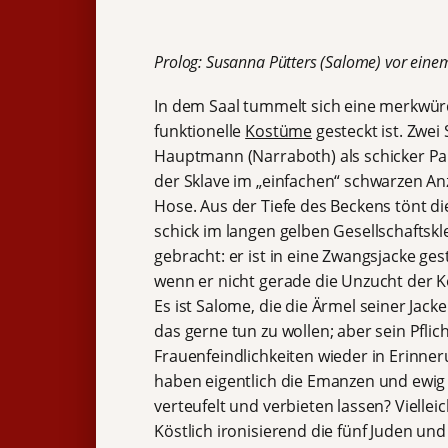
Prolog: Susanna Pütters (Salome)
vor eine
In dem Saal tummelt sich eine merkwürd
funktionelle
Kostüme
gesteckt ist. Zwei
Hauptmann (Narraboth) als schicker Pa
der Sklave im „einfachen“ schwarzen Anz
Hose. Aus der Tiefe des Beckens tönt di
schick im langen gelben Gesellschaftskl
gebracht: er ist in eine Zwangsjacke ges
wenn er nicht gerade die Unzucht der Kö
Es ist Salome, die die Ärmel seiner Jac
das gerne tun zu wollen; aber sein Pfli
Frauenfeindlichkeiten wieder in Erinne
haben eigentlich die Emanzen und ewig 
verteufelt und verbieten lassen? Viellei
Köstlich ironisierend die fünf Juden un