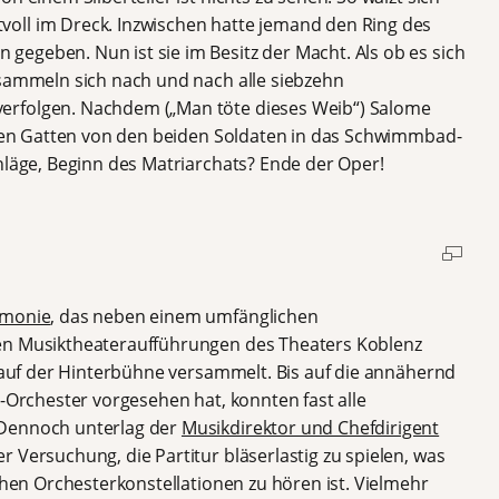
oll im Dreck. Inzwischen hatte jemand den Ring des
egeben. Nun ist sie im Besitz der Macht. Als ob es sich
rsammeln sich nach und nach alle siebzehn
erfolgen. Nachdem („Man töte dieses Weib“) Salome
ieben Gatten von den beiden Soldaten in das Schwimmbad-
hläge, Beginn des Matriarchats? Ende der Oper!
rmonie
, das neben einem umfänglichen
en Musiktheateraufführungen des Theaters Koblenz
r auf der Hinterbühne versammelt. Bis auf die annähernd
e-Orchester vorgesehen hat, konnten fast alle
 Dennoch unterlag der
Musikdirektor und Chefdirigent
r Versuchung, die Partitur bläserlastig zu spielen, was
ichen Orchesterkonstellationen zu hören ist. Vielmehr