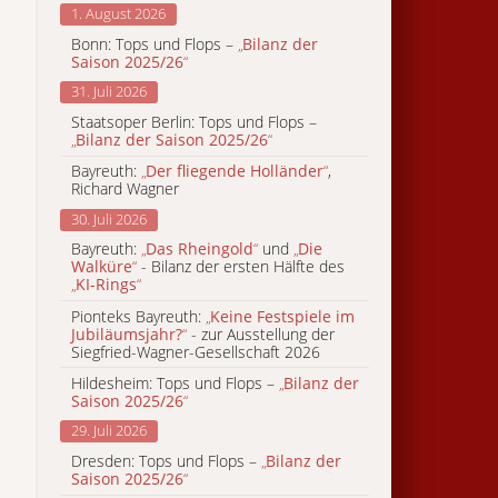
1. August 2026
Bonn: Tops und Flops –
„
Bilanz der
Saison 2025/26
“
31. Juli 2026
Staatsoper Berlin: Tops und Flops –
„
Bilanz der Saison 2025/26
“
Bayreuth:
„
Der fliegende Holländer
“
,
Richard Wagner
30. Juli 2026
Bayreuth:
„
Das Rheingold
“
und
„
Die
Walküre
“
- Bilanz der ersten Hälfte des
„
KI-Rings
“
Pionteks Bayreuth:
„
Keine Festspiele im
Jubiläumsjahr?
“
- zur Ausstellung der
Siegfried-Wagner-Gesellschaft 2026
Hildesheim: Tops und Flops –
„
Bilanz der
Saison 2025/26
“
29. Juli 2026
Dresden: Tops und Flops –
„
Bilanz der
Saison 2025/26
“