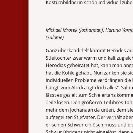
Kostümbildnerin schön individuell zuber
Michael Mrosek (Jochanaan), Haruna Yamaza
(Salome)
Ganz überkandidelt kommt Herodes auf d
Stieftochter zwar warm und kalt zuglei
Herodias geheiratet hat, kann man ange
hat die Kohle gehabt. Nun zanken sie sic
individuellen Probleme verdrängen die M
hängt, zum Alk drängt doch alles“. Sal
lässt es gezielt zum Schleiertanz komm
Teile lösen. Den größeren Teil ihres Tan
mehr dem Jochanaan da unten, dem sie a
aufgegeilten Stiefvater. Der verhält ab
er seinen Schwur einlösen muss und die
Schwur übrigens nicht eingelöst, denn vo