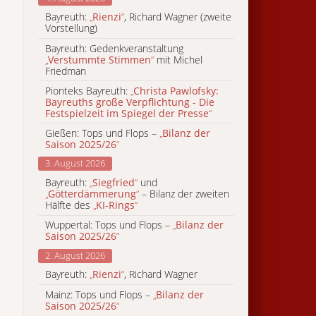
Bayreuth:
„
Rienzi
“
, Richard Wagner (zweite
Vorstellung)
Bayreuth: Gedenkveranstaltung
„
Verstummte Stimmen
“
mit Michel
Friedman
Pionteks Bayreuth:
„
Christa Pawlofsky:
Bayreuths große Verpflichtung - Die
Festspielzeit im Spiegel der Presse
“
Gießen: Tops und Flops –
„
Bilanz der
Saison 2025/26
“
3. August 2026
Bayreuth:
„
Siegfried
“
und
„
Götterdämmerung
“
– Bilanz der zweiten
Hälfte des
„
KI-Rings
“
Wuppertal: Tops und Flops –
„
Bilanz der
Saison 2025/26
“
2. August 2026
Bayreuth:
„
Rienzi
“
, Richard Wagner
Mainz: Tops und Flops –
„
Bilanz der
Saison 2025/26
“