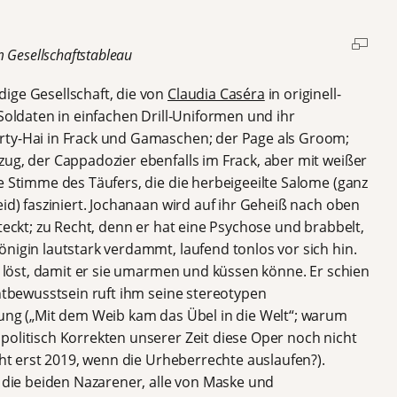
m Gesellschaftstableau
ige Gesellschaft, die von
Claudia Caséra
in originell-
 Soldaten in einfachen Drill-Uniformen und ihr
rty-Hai in Frack und Gamaschen; der Page als Groom;
ug, der Cappadozier ebenfalls im Frack, aber mit weißer
e Stimme des Täufers, die die herbeigeeilte Salome (ganz
eid) fasziniert. Jochanaan wird auf ihr Geheiß nach oben
teckt; zu Recht, denn er hat eine Psychose und brabbelt,
nigin lautstark verdammt, laufend tonlos vor sich hin.
ke löst, damit er sie umarmen und küssen könne. Er schien
chtbewusstsein ruft ihm seine stereotypen
rung („Mit dem Weib kam das Übel in die Welt“; warum
politisch Korrekten unserer Zeit diese Oper noch nicht
cht erst 2019, wenn die Urheberrechte auslaufen?).
d die beiden Nazarener, alle von Maske und