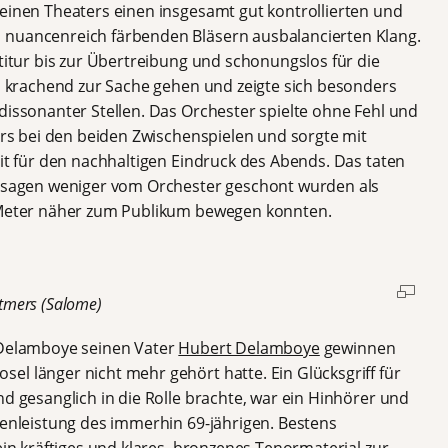
leinen Theaters einen insgesamt gut kontrollierten und
 nuancenreich färbenden Bläsern ausbalancierten Klang.
rtitur bis zur Übertreibung und schonungslos für die
nd krachend zur Sache gehen und zeigte sich besonders
dissonanter Stellen. Das Orchester spielte ohne Fehl und
ders bei den beiden Zwischenspielen und sorgte mit
mit für den nachhaltigen Eindruck des Abends. Das taten
Passagen weniger vom Orchester geschont wurden als
n Meter näher zum Publikum bewegen konnten.
tmers (Salome)
o Delamboye seinen Vater
Hubert Delamboye
gewinnen
el länger nicht mehr gehört hatte. Ein Glücksgriff für
nd gesanglich in die Rolle brachte, war ein Hinhörer und
zenleistung des immerhin 69-jährigen. Bestens