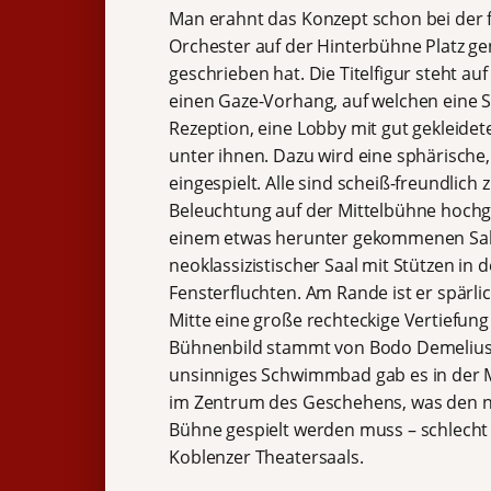
Man erahnt das Konzept schon bei der f
Orchester auf der Hinterbühne Platz 
geschrieben hat. Die Titelfigur steht 
einen Gaze-Vorhang, auf welchen eine Sch
Rezeption, eine Lobby mit gut gekleidet
unter ihnen. Dazu wird eine sphärische
eingespielt. Alle sind scheiß-freundlich
Beleuchtung auf der Mittelbühne hochgef
einem etwas herunter gekommenen Salon
neoklassizistischer Saal mit Stützen in
Fensterfluchten. Am Rande ist er spärlic
Mitte eine große rechteckige Vertiefu
Bühnenbild stammt von Bodo Demelius. 
unsinniges Schwimmbad gab es in der M
im Zentrum des Geschehens, was den na
Bühne gespielt werden muss – schlecht 
Koblenzer Theatersaals.