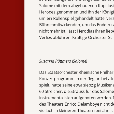
Salome mit dem abgehauenen Kopf lustv
Herodes genommen und ihn der Königin g
um ein Rollenspiel gehandelt hätte, ve
Bühnenmitwirkenden, um das Ende zu v
nicht mehr ist, lässt Herodias ihren l
Verlies abführen. Kräftige Orchester-Sc
Susanna Püttmers (Salome)
Das
Staatsorchester Rheinische Philha
Konzertprogramm in der Region bei all
spielt, hatte seine etwa siebzig Musike
60 Streicher, die Strauss für das Salom
Instrumentalisten aufgeboten werden.
des Theaters
Enrico Delamboye
nicht de
vielfach in kleineren Theatern bei ähnl