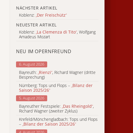
NÄCHSTER ARTIKEL
Koblenz:
„
Der Freischütz
“
NEUESTER ARTIKEL
Koblenz:
„
La Clemenza di Tito
“
, Wolfgang
Amadeus Mozart
NEU IM OPERNFREUND
6. August 2026
Bayreuth:
„
Rienzi
“
, Richard Wagner (dritte
Besprechung)
Nürnberg: Tops und Flops –
„
Bilanz der
Saison 2025/26
“
5. August 2026
Bayreuther Festspiele:
„
Das Rheingold
“
,
Richard Wagner (zweiter Zyklus)
Krefeld/Mönchengladbach: Tops und Flops
–
„
Bilanz der Saison 2025/26
“
4. August 2026