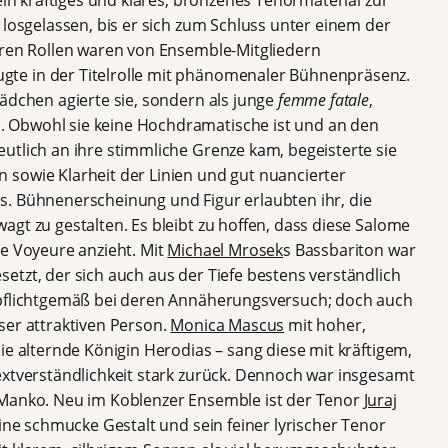
ein kräftiges und klares, bronzenes Tenormaterial zur
 losgelassen, bis er sich zum Schluss unter einem der
eren Rollen waren von Ensemble-Mitgliedern
gte in der Titelrolle mit phänomenaler Bühnenpräsenz.
ädchen agierte sie, sondern als junge
femme fatale
,
 Obwohl sie keine Hochdramatische ist und an den
utlich an ihre stimmliche Grenze kam, begeisterte sie
sowie Klarheit der Linien und gut nuancierter
s. Bühnenerscheinung und Figur erlaubten ihr, die
gt zu gestalten. Es bleibt zu hoffen, dass diese Salome
ie Voyeure anzieht. Mit
Michael Mrosek
s Bassbariton war
etzt, der sich auch aus der Tiefe bestens verständlich
 pflichtgemäß bei deren Annäherungsversuch; doch auch
ser attraktiven Person.
Monica Mascus
mit hoher,
ie alternde Königin Herodias – sang diese mit kräftigem,
extverständlichkeit stark zurück. Dennoch war insgesamt
 Manko. Neu im Koblenzer Ensemble ist der Tenor
Juraj
eine schmucke Gestalt und sein feiner lyrischer Tenor