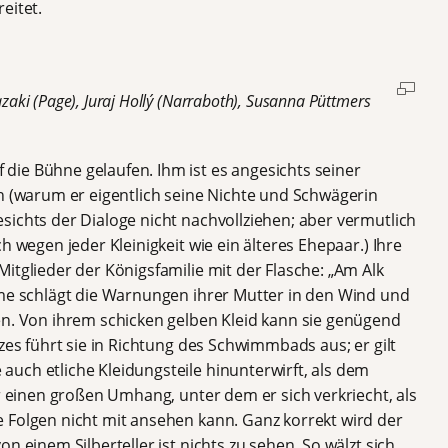
eitet.
ki (Page), Juraj Hollý (Narraboth), Susanna Püttmers
ie Bühne gelaufen. Ihm ist es angesichts seiner
ch (warum er eigentlich seine Nichte und Schwägerin
sichts der Dialoge nicht nachvollziehen; aber vermutlich
h wegen jeder Kleinigkeit wie ein älteres Ehepaar.) Ihre
itglieder der Königsfamilie mit der Flasche: „Am Alk
ome schlägt die Warnungen ihrer Mutter in den Wind und
en. Von ihrem schicken gelben Kleid kann sie genügend
zes führt sie in Richtung des Schwimmbads aus; er gilt
uch etliche Kleidungsteile hinunterwirft, als dem
er einen großen Umhang, unter dem er sich verkriecht, als
 Folgen nicht mit ansehen kann. Ganz korrekt wird der
n einem Silberteller ist nichts zu sehen. So wälzt sich