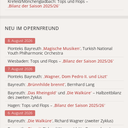
Krefeld/Mönchengladbach: Tops und Flops –
„
Bilanz der Saison 2025/26
“
NEU IM OPERNFREUND
8. August 2026
Pionteks Bayreuth
„
Magische Musiken
“
, Turkish National
Youth Philharmonic Orchestra
Wiesbaden: Tops und Flops –
„
Bilanz der Saison 2025/26
“
7. August 2026
Pionteks Bayreuth:
„
Wagner, Dom Pedro II. und Liszt
“
Bayreuth:
„
Brünnhilde brennt
“
, Bernhard Lang
Bayreuth:
„
Das Rheingold
“
und
„
Die Walküre
“
– Halbzeitbilanz
des zweiten Zyklus
Hagen: Tops und Flops –
„
Bilanz der Saison 2025/26
“
6. August 2026
Bayreuth:
„
Die Walküre
“
, Richard Wagner (zweiter Zyklus)