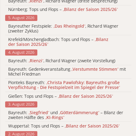
Bayreuth:
„
Rienzi
“
, Richard Wagner (dritte Besprechung)
Nürnberg: Tops und Flops –
„
Bilanz der Saison 2025/26
“
5. August 2026
Bayreuther Festspiele:
„
Das Rheingold
“
, Richard Wagner
(zweiter Zyklus)
Krefeld/Mönchengladbach: Tops und Flops –
„
Bilanz
der Saison 2025/26
“
4. August 2026
Bayreuth:
„
Rienzi
“
, Richard Wagner (zweite Vorstellung)
Bayreuth: Gedenkveranstaltung
„
Verstummte Stimmen
“
mit
Michel Friedman
Pionteks Bayreuth:
„
Christa Pawlofsky: Bayreuths große
Verpflichtung - Die Festspielzeit im Spiegel der Presse
“
Gießen: Tops und Flops –
„
Bilanz der Saison 2025/26
“
3. August 2026
Bayreuth:
„
Siegfried
“
und
„
Götterdämmerung
“
– Bilanz der
zweiten Hälfte des
„
KI-Rings
“
Wuppertal: Tops und Flops –
„
Bilanz der Saison 2025/26
“
2. August 2026