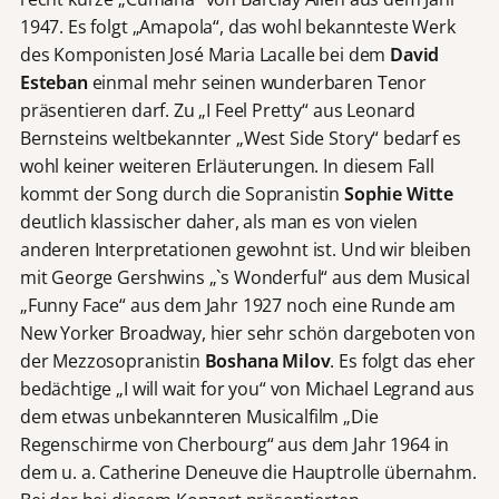
1947. Es folgt „Amapola“, das wohl bekannteste Werk
des Komponisten José Maria Lacalle bei dem
David
Esteban
einmal mehr seinen wunderbaren Tenor
präsentieren darf. Zu „I Feel Pretty“ aus Leonard
Bernsteins weltbekannter „West Side Story“ bedarf es
wohl keiner weiteren Erläuterungen. In diesem Fall
kommt der Song durch die Sopranistin
Sophie Witte
deutlich klassischer daher, als man es von vielen
anderen Interpretationen gewohnt ist. Und wir bleiben
mit George Gershwins „`s Wonderful“ aus dem Musical
„Funny Face“ aus dem Jahr 1927 noch eine Runde am
New Yorker Broadway, hier sehr schön dargeboten von
der Mezzosopranistin
Boshana Milov
. Es folgt das eher
bedächtige „I will wait for you“ von Michael Legrand aus
dem etwas unbekannteren Musicalfilm „Die
Regenschirme von Cherbourg“ aus dem Jahr 1964 in
dem u. a. Catherine Deneuve die Hauptrolle übernahm.