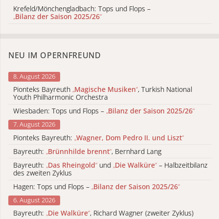
Krefeld/Mönchengladbach: Tops und Flops –
„
Bilanz der Saison 2025/26
“
NEU IM OPERNFREUND
8. August 2026
Pionteks Bayreuth
„
Magische Musiken
“
, Turkish National
Youth Philharmonic Orchestra
Wiesbaden: Tops und Flops –
„
Bilanz der Saison 2025/26
“
7. August 2026
Pionteks Bayreuth:
„
Wagner, Dom Pedro II. und Liszt
“
Bayreuth:
„
Brünnhilde brennt
“
, Bernhard Lang
Bayreuth:
„
Das Rheingold
“
und
„
Die Walküre
“
– Halbzeitbilanz
des zweiten Zyklus
Hagen: Tops und Flops –
„
Bilanz der Saison 2025/26
“
6. August 2026
Bayreuth:
„
Die Walküre
“
, Richard Wagner (zweiter Zyklus)