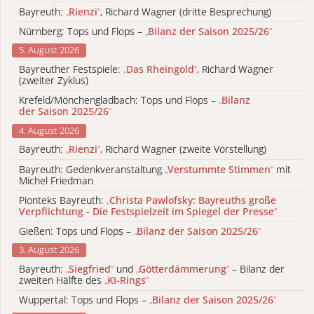
Bayreuth:
„
Rienzi
“
, Richard Wagner (dritte Besprechung)
Nürnberg: Tops und Flops –
„
Bilanz der Saison 2025/26
“
5. August 2026
Bayreuther Festspiele:
„
Das Rheingold
“
, Richard Wagner
(zweiter Zyklus)
Krefeld/Mönchengladbach: Tops und Flops –
„
Bilanz
der Saison 2025/26
“
4. August 2026
Bayreuth:
„
Rienzi
“
, Richard Wagner (zweite Vorstellung)
Bayreuth: Gedenkveranstaltung
„
Verstummte Stimmen
“
mit
Michel Friedman
Pionteks Bayreuth:
„
Christa Pawlofsky: Bayreuths große
Verpflichtung - Die Festspielzeit im Spiegel der Presse
“
Gießen: Tops und Flops –
„
Bilanz der Saison 2025/26
“
3. August 2026
Bayreuth:
„
Siegfried
“
und
„
Götterdämmerung
“
– Bilanz der
zweiten Hälfte des
„
KI-Rings
“
Wuppertal: Tops und Flops –
„
Bilanz der Saison 2025/26
“