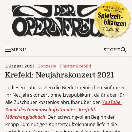
MENÜ
SUCHE
1. Januar 2021
Konzerte
Theater Krefeld
Krefeld: Neujahrskonzert 2021
In diesem Jahr spielen die Niederrheinischen Sinfoniker
ihr Neujahrskonzert ohne Livepublikum, dafür aber für
alle Zuschauer kostenlos abrufbar über den
YouTube-
Kanal des Gemeinschaftstheaters Krefeld-
Mönchengladbach
. Den schwungvollen Beginn der
knapp 30minütigen Konzertaufzeichnung liefert die
recht kurze „Cumana“ von Barclay Allen aus dem Jahr