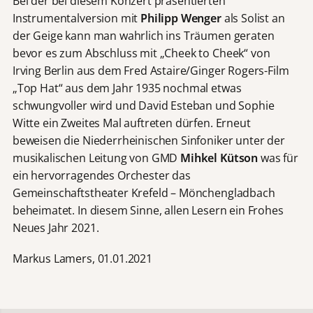
Bei der bei diesem Konzert präsentierten
Instrumentalversion mit
Philipp Wenger
als Solist an
der Geige kann man wahrlich ins Träumen geraten
bevor es zum Abschluss mit „Cheek to Cheek“ von
Irving Berlin aus dem Fred Astaire/Ginger Rogers-Film
„Top Hat“ aus dem Jahr 1935 nochmal etwas
schwungvoller wird und David Esteban und Sophie
Witte ein Zweites Mal auftreten dürfen. Erneut
beweisen die Niederrheinischen Sinfoniker unter der
musikalischen Leitung von GMD
Mihkel Kütson
was für
ein hervorragendes Orchester das
Gemeinschaftstheater Krefeld – Mönchengladbach
beheimatet. In diesem Sinne, allen Lesern ein Frohes
Neues Jahr 2021.
Markus Lamers, 01.01.2021