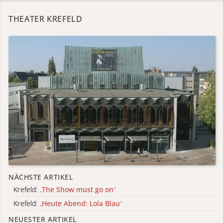
THEATER KREFELD
NÄCHSTE ARTIKEL
Krefeld:
„
The Show must go on
“
Krefeld:
„
Heute Abend: Lola Blau
“
NEUESTER ARTIKEL