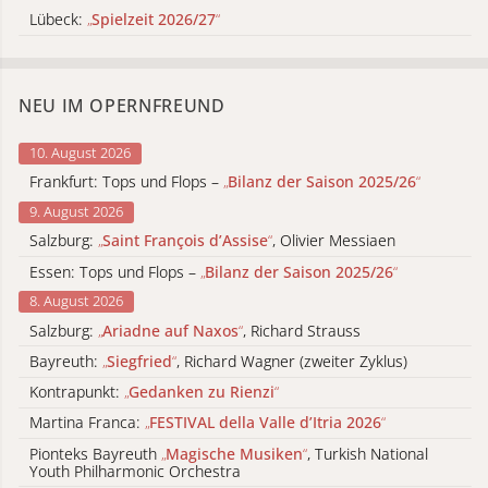
Lübeck:
„
Spielzeit 2026/27
“
NEU IM OPERNFREUND
10. August 2026
Frankfurt: Tops und Flops –
„
Bilanz der Saison 2025/26
“
9. August 2026
Salzburg:
„
Saint François d’Assise
“
, Olivier Messiaen
Essen: Tops und Flops –
„
Bilanz der Saison 2025/26
“
8. August 2026
Salzburg:
„
Ariadne auf Naxos
“
, Richard Strauss
Bayreuth:
„
Siegfried
“
, Richard Wagner (zweiter Zyklus)
Kontrapunkt:
„
Gedanken zu Rienzi
“
Martina Franca:
„
FESTIVAL della Valle d’Itria 2026
“
Pionteks Bayreuth
„
Magische Musiken
“
, Turkish National
Youth Philharmonic Orchestra