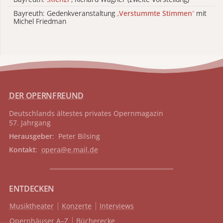
Bayreuth: Gedenkveranstaltung
„
Verstummte Stimmen
“
mit
Michel Friedman
DER OPERNFREUND
Deutschlands ältestes privates
Opernmagazin
57. Jahrgang
Herausgeber
: Peter Bilsing
Kontakt
:
opera@e.mail.de
ENTDECKEN
Musiktheater
Konzerte
Interviews
Opernhäuser A–Z
Bücherecke