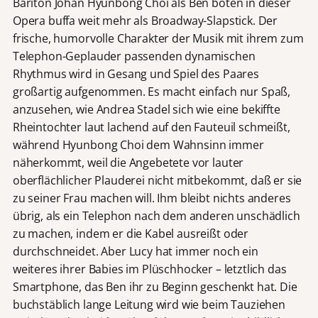
Bariton Johan Hyunbong Choi als Ben boten in dieser
Opera buffa weit mehr als Broadway-Slapstick. Der
frische, humorvolle Charakter der Musik mit ihrem zum
Telephon-Geplauder passenden dynamischen
Rhythmus wird in Gesang und Spiel des Paares
großartig aufgenommen. Es macht einfach nur Spaß,
anzusehen, wie Andrea Stadel sich wie eine bekiffte
Rheintochter laut lachend auf den Fauteuil schmeißt,
während Hyunbong Choi dem Wahnsinn immer
näherkommt, weil die Angebetete vor lauter
oberflächlicher Plauderei nicht mitbekommt, daß er sie
zu seiner Frau machen will. Ihm bleibt nichts anderes
übrig, als ein Telephon nach dem anderen unschädlich
zu machen, indem er die Kabel ausreißt oder
durchschneidet. Aber Lucy hat immer noch ein
weiteres ihrer Babies im Plüschhocker – letztlich das
Smartphone, das Ben ihr zu Beginn geschenkt hat. Die
buchstäblich lange Leitung wird wie beim Tauziehen