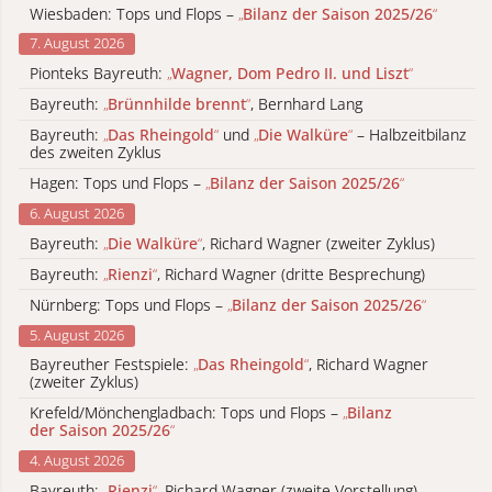
Wiesbaden: Tops und Flops –
„
Bilanz der Saison 2025/26
“
7. August 2026
Pionteks Bayreuth:
„
Wagner, Dom Pedro II. und Liszt
“
Bayreuth:
„
Brünnhilde brennt
“
, Bernhard Lang
Bayreuth:
„
Das Rheingold
“
und
„
Die Walküre
“
– Halbzeitbilanz
des zweiten Zyklus
Hagen: Tops und Flops –
„
Bilanz der Saison 2025/26
“
6. August 2026
Bayreuth:
„
Die Walküre
“
, Richard Wagner (zweiter Zyklus)
Bayreuth:
„
Rienzi
“
, Richard Wagner (dritte Besprechung)
Nürnberg: Tops und Flops –
„
Bilanz der Saison 2025/26
“
5. August 2026
Bayreuther Festspiele:
„
Das Rheingold
“
, Richard Wagner
(zweiter Zyklus)
Krefeld/Mönchengladbach: Tops und Flops –
„
Bilanz
der Saison 2025/26
“
4. August 2026
Bayreuth:
„
Rienzi
“
, Richard Wagner (zweite Vorstellung)