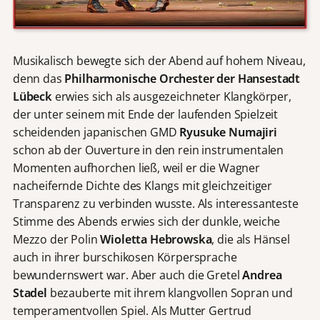
Musikalisch bewegte sich der Abend auf hohem Niveau,
denn das
Philharmonische Orchester der Hansestadt
L
ü
beck
erwies sich als ausgezeichneter Klangkörper,
der unter seinem mit Ende der laufenden Spielzeit
scheidenden japanischen GMD
Ryusuke Numajiri
schon ab der Ouverture in den rein instrumentalen
Momenten aufhorchen ließ, weil er die Wagner
nacheifernde Dichte des Klangs mit gleichzeitiger
Transparenz zu verbinden wusste. Als interessanteste
Stimme des Abends erwies sich der dunkle, weiche
Mezzo der Polin
Wioletta Hebrowska
, die als Hänsel
auch in ihrer burschikosen Körpersprache
bewundernswert war. Aber auch die Gretel
Andrea
Stadel
bezauberte mit ihrem klangvollen Sopran und
temperamentvollen Spiel. Als Mutter Gertrud