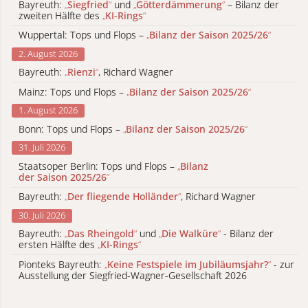
Bayreuth:
„
Siegfried
“
und
„
Götterdämmerung
“
– Bilanz der
zweiten Hälfte des
„
KI-Rings
“
Wuppertal: Tops und Flops –
„
Bilanz der Saison 2025/26
“
2. August 2026
Bayreuth:
„
Rienzi
“
, Richard Wagner
Mainz: Tops und Flops –
„
Bilanz der Saison 2025/26
“
1. August 2026
Bonn: Tops und Flops –
„
Bilanz der Saison 2025/26
“
31. Juli 2026
Staatsoper Berlin: Tops und Flops –
„
Bilanz
der Saison 2025/26
“
Bayreuth:
„
Der fliegende Holländer
“
, Richard Wagner
30. Juli 2026
Bayreuth:
„
Das Rheingold
“
und
„
Die Walküre
“
- Bilanz der
ersten Hälfte des
„
KI-Rings
“
Pionteks Bayreuth:
„
Keine Festspiele im Jubiläumsjahr?
“
- zur
Ausstellung der Siegfried-Wagner-Gesellschaft 2026