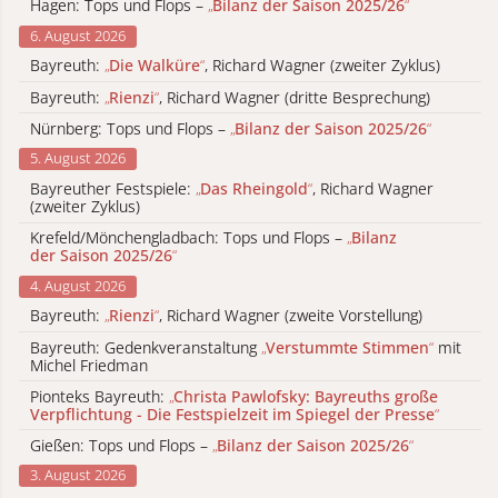
Hagen: Tops und Flops –
„
Bilanz der Saison 2025/26
“
6. August 2026
Bayreuth:
„
Die Walküre
“
, Richard Wagner (zweiter Zyklus)
Bayreuth:
„
Rienzi
“
, Richard Wagner (dritte Besprechung)
Nürnberg: Tops und Flops –
„
Bilanz der Saison 2025/26
“
5. August 2026
Bayreuther Festspiele:
„
Das Rheingold
“
, Richard Wagner
(zweiter Zyklus)
Krefeld/Mönchengladbach: Tops und Flops –
„
Bilanz
der Saison 2025/26
“
4. August 2026
Bayreuth:
„
Rienzi
“
, Richard Wagner (zweite Vorstellung)
Bayreuth: Gedenkveranstaltung
„
Verstummte Stimmen
“
mit
Michel Friedman
Pionteks Bayreuth:
„
Christa Pawlofsky: Bayreuths große
Verpflichtung - Die Festspielzeit im Spiegel der Presse
“
Gießen: Tops und Flops –
„
Bilanz der Saison 2025/26
“
3. August 2026