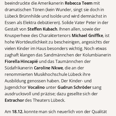
beeindruckte die Amerikanerin
Rebecca Teem
mit
dramatischen Tönen (kein Wunder, singt sie doch in
Lübeck Brünnhilde und Isolde und wird demnächst in
Essen als Elektra debütieren). Solide Vater Peter in der
Gestalt von
Steffen Kubach
. Ihnen allen, sowie der
Knusperhexe des Charaktertenors
Michael Gniffke
,
ist
hohe Wortdeutlichkeit zu bescheinigen, angesichts der
vielen Kinder im Haus besonders wichtig. Noch etwas
zaghaft klangen das Sandmännchen der Kolumbianerin
Fiorella Hincapi
é
und das Taumännchen der
Südafrikanerin
Caroline Nkwe
, die an der
renommierten Musikhochschule Lübeck ihre
Ausbildung genossen haben. Der Kinder- und
Jugendchor
Vocalino
unter
Gudrun Schr
ö
der
sang
ausdrucksvoll und präzise; dazu gesellte sich der
Extrachor
des Theaters Lübeck.
Am
18.12.
konnte man sich neuerlich von der Qualität