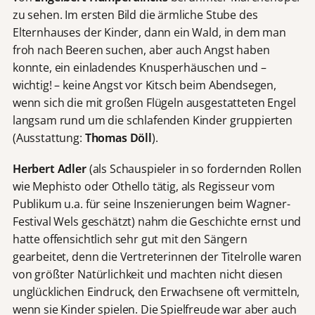
zu sehen. Im ersten Bild die ärmliche Stube des
Elternhauses der Kinder, dann ein Wald, in dem man
froh nach Beeren suchen, aber auch Angst haben
konnte, ein einladendes Knusperhäuschen und –
wichtig! – keine Angst vor Kitsch beim Abendsegen,
wenn sich die mit großen Flügeln ausgestatteten Engel
langsam rund um die schlafenden Kinder gruppierten
(Ausstattung:
Thomas D
ö
ll
).
Herbert Adler
(als Schauspieler in so fordernden Rollen
wie Mephisto oder Othello tätig, als Regisseur vom
Publikum u.a. für seine Inszenierungen beim Wagner-
Festival Wels geschätzt) nahm die Geschichte ernst und
hatte offensichtlich sehr gut mit den Sängern
gearbeitet, denn die Vertreterinnen der Titelrolle waren
von größter Natürlichkeit und machten nicht diesen
unglücklichen Eindruck, den Erwachsene oft vermitteln,
wenn sie Kinder spielen. Die Spielfreude war aber auch