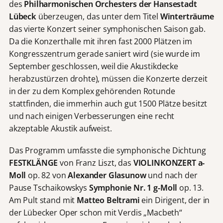
des
Philharmonischen Orchesters der Hansestadt
L
ü
beck
überzeugen, das unter dem Titel
Wintertr
ä
ume
das vierte Konzert seiner symphonischen Saison gab.
Da die Konzerthalle mit ihren fast 2000 Plätzen im
Kongresszentrum gerade saniert wird (sie wurde im
September geschlossen, weil die Akustikdecke
herabzustürzen drohte), müssen die Konzerte derzeit
in der zu dem Komplex gehörenden Rotunde
stattfinden, die immerhin auch gut 1500 Plätze besitzt
und nach einigen Verbesserungen eine recht
akzeptable Akustik aufweist.
Das Programm umfasste die symphonische Dichtung
FESTKL
Ä
NGE
von Franz Liszt, das
VIOLINKONZERT a-
Moll
op. 82 von
Alexander Glasunow
und nach der
Pause Tschaikowskys
Symphonie Nr. 1 g-Moll
op. 13.
Am Pult stand mit
Matteo Beltrami
ein Dirigent, der in
der Lübecker Oper schon mit Verdis „Macbeth“