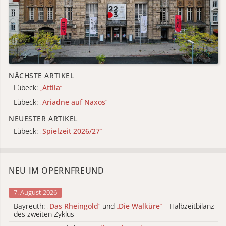
NÄCHSTE ARTIKEL
Lübeck:
„
Attila
“
Lübeck:
„
Ariadne auf Naxos
“
NEUESTER ARTIKEL
Lübeck:
„
Spielzeit 2026/27
“
NEU IM OPERNFREUND
7. August 2026
Bayreuth:
„
Das Rheingold
“
und
„
Die Walküre
“
– Halbzeitbilanz
des zweiten Zyklus