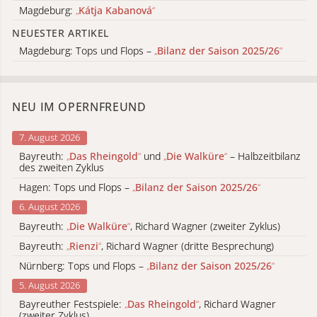
Magdeburg:
„
Kátja Kabanová
“
NEUESTER ARTIKEL
Magdeburg: Tops und Flops –
„
Bilanz der Saison 2025/26
“
NEU IM OPERNFREUND
7. August 2026
Bayreuth:
„
Das Rheingold
“
und
„
Die Walküre
“
– Halbzeitbilanz
des zweiten Zyklus
Hagen: Tops und Flops –
„
Bilanz der Saison 2025/26
“
6. August 2026
Bayreuth:
„
Die Walküre
“
, Richard Wagner (zweiter Zyklus)
Bayreuth:
„
Rienzi
“
, Richard Wagner (dritte Besprechung)
Nürnberg: Tops und Flops –
„
Bilanz der Saison 2025/26
“
5. August 2026
Bayreuther Festspiele:
„
Das Rheingold
“
, Richard Wagner
(zweiter Zyklus)