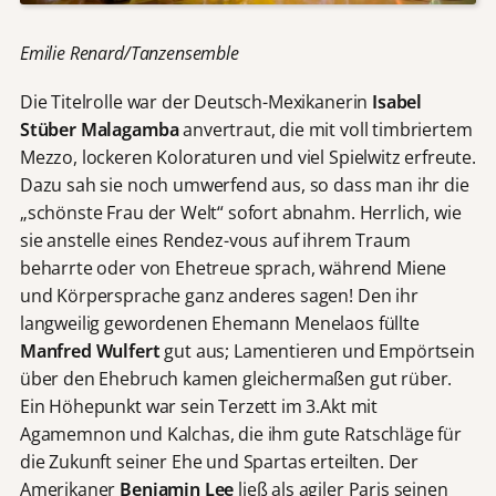
Emilie Renard/Tanzensemble
Die Titelrolle war der Deutsch-Mexikanerin
Isabel
Stüber Malagamba
anvertraut, die mit voll timbriertem
Mezzo, lockeren Koloraturen und viel Spielwitz erfreute.
Dazu sah sie noch umwerfend aus, so dass man ihr die
„schönste Frau der Welt“ sofort abnahm. Herrlich, wie
sie anstelle eines Rendez-vous auf ihrem Traum
beharrte oder von Ehetreue sprach, während Miene
und Körpersprache ganz anderes sagen! Den ihr
langweilig gewordenen Ehemann Menelaos füllte
Manfred Wulfert
gut aus; Lamentieren und Empörtsein
über den Ehebruch kamen gleichermaßen gut rüber.
Ein Höhepunkt war sein Terzett im 3.Akt mit
Agamemnon und Kalchas, die ihm gute Ratschläge für
die Zukunft seiner Ehe und Spartas erteilten. Der
Amerikaner
Benjamin Lee
ließ als agiler Paris seinen