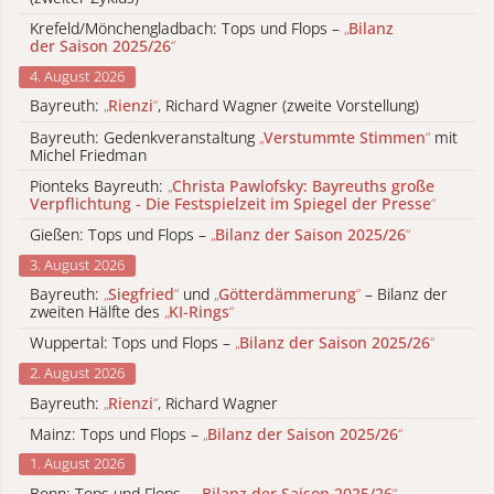
Krefeld/Mönchengladbach: Tops und Flops –
„
Bilanz
der Saison 2025/26
“
4. August 2026
Bayreuth:
„
Rienzi
“
, Richard Wagner (zweite Vorstellung)
Bayreuth: Gedenkveranstaltung
„
Verstummte Stimmen
“
mit
Michel Friedman
Pionteks Bayreuth:
„
Christa Pawlofsky: Bayreuths große
Verpflichtung - Die Festspielzeit im Spiegel der Presse
“
Gießen: Tops und Flops –
„
Bilanz der Saison 2025/26
“
3. August 2026
Bayreuth:
„
Siegfried
“
und
„
Götterdämmerung
“
– Bilanz der
zweiten Hälfte des
„
KI-Rings
“
Wuppertal: Tops und Flops –
„
Bilanz der Saison 2025/26
“
2. August 2026
Bayreuth:
„
Rienzi
“
, Richard Wagner
Mainz: Tops und Flops –
„
Bilanz der Saison 2025/26
“
1. August 2026
Bonn: Tops und Flops –
„
Bilanz der Saison 2025/26
“