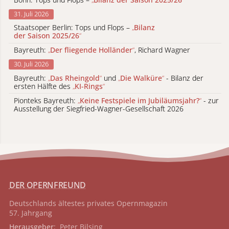
31. Juli 2026
Staatsoper Berlin: Tops und Flops –
„
Bilanz
der Saison 2025/26
“
Bayreuth:
„
Der fliegende Holländer
“
, Richard Wagner
30. Juli 2026
Bayreuth:
„
Das Rheingold
“
und
„
Die Walküre
“
- Bilanz der
ersten Hälfte des
„
KI-Rings
“
Pionteks Bayreuth:
„
Keine Festspiele im Jubiläumsjahr?
“
- zur
Ausstellung der Siegfried-Wagner-Gesellschaft 2026
DER OPERNFREUND
Deutschlands ältestes privates
Opernmagazin
57. Jahrgang
Herausgeber
: Peter Bilsing