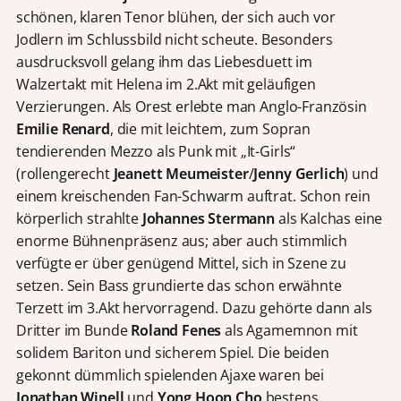
schönen, klaren Tenor blühen, der sich auch vor
Jodlern im Schlussbild nicht scheute. Besonders
ausdrucksvoll gelang ihm das Liebesduett im
Walzertakt mit Helena im 2.Akt mit geläufigen
Verzierungen. Als Orest erlebte man Anglo-Französin
Emilie
Renard
, die mit leichtem, zum Sopran
tendierenden Mezzo als Punk mit „It-Girls“
(rollengerecht
Jeanett Meumeister
/
Jenny Gerlich
) und
einem kreischenden Fan-Schwarm auftrat. Schon rein
körperlich strahlte
Johannes
Stermann
als Kalchas eine
enorme Bühnenpräsenz aus; aber auch stimmlich
verfügte er über genügend Mittel, sich in Szene zu
setzen. Sein Bass grundierte das schon erwähnte
Terzett im 3.Akt hervorragend. Dazu gehörte dann als
Dritter im Bunde
Roland Fenes
als Agamemnon mit
solidem Bariton und sicherem Spiel. Die beiden
gekonnt dümmlich spielenden Ajaxe waren bei
Jonathan Winell
und
Yong
Hoon Cho
bestens