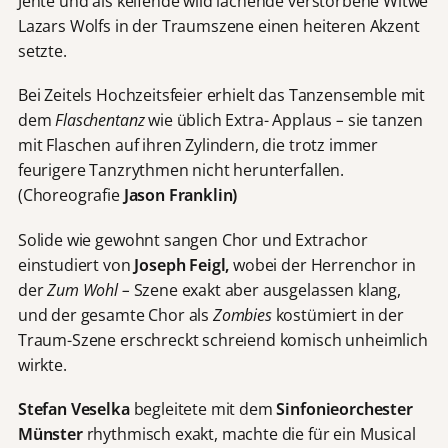
Jente und als keifende wild lachende verstorbene Witwe
Lazars Wolfs in der Traumszene einen heiteren Akzent
setzte.
Bei Zeitels Hochzeitsfeier erhielt das Tanzensemble mit
dem
Flaschentanz
wie üblich Extra- Applaus
–
sie tanzen
mit Flaschen auf ihren Zylindern, die trotz immer
feurigere Tanzrythmen nicht herunterfallen.
(Choreografie
Jason Franklin)
Solide wie gewohnt sangen Chor und Extrachor
einstudiert von
Joseph Feigl,
wobei der Herrenchor in
der
Zum Wohl –
Szene exakt aber ausgelassen klang,
und der gesamte Chor als
Zombies
kostümiert in der
Traum-Szene erschreckt schreiend komisch unheimlich
wirkte.
Stefan Veselka
begleitete mit dem
Sinfonieorchester
Münster
rhythmisch exakt, machte die für ein Musical