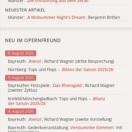
Münster:
„
Die Entführung aus dem Serail
“
NEUESTER ARTIKEL
Münster:
„
A Midsummer Night’s Dream
“
, Benjamin Britten
NEU IM OPERNFREUND
6. August 2026
Bayreuth:
„
Rienzi
“
, Richard Wagner (dritte Besprechung)
Nürnberg: Tops und Flops –
„
Bilanz der Saison 2025/26
“
5. August 2026
Bayreuther Festspiele:
„
Das Rheingold
“
, Richard Wagner
(zweiter Zyklus)
Krefeld/Mönchengladbach: Tops und Flops –
„
Bilanz
der Saison 2025/26
“
4. August 2026
Bayreuth:
„
Rienzi
“
, Richard Wagner (zweite Vorstellung)
Bayreuth: Gedenkveranstaltung
„
Verstummte Stimmen
“
mit