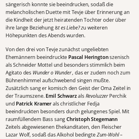
sängerisch konnte sie beeindrucken, sodaß die
melancholischen Duette mit Tevje über Erinnerung an
die Kindheit der jetzt heiratenden Tochter oder über
ihre lange Beziehung
Ist es Liebe? z
u weiteren
Höhepunkten des Abends wurden.
Von den drei von Tevje zunächst ungeliebten
Ehemännern beeindruckte
Pascal Herington
szenisch
als Schneider Mottel und besonders stimmlich beim
Agitato des
Wunder o Wunder ,
das er zudem noch zum
Bühnenhimmel aufschwebend singen mußte.
Zusätzlich sang er komisch den Geist der Oma Zeitel in
der Traumszene.
Emil Schwarz
als
Revoluzzer
Perchik
und
Patrick Kramer
als christlicher Fedja
beeindruckten besonders durch gelungenes Spiel. Mit
raumfüllendem Bass sang
Christoph Stegemann
Zeitels abgewiesenen Ehekanditaten, den Fleischer
Lazar Wolf, sodaß das Alkohol bedingte
Zum-Wohl –