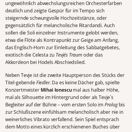
ungewöhnlich abwechslungsreichen Orchesterfarben
deutlich und zeigte Gespür für im Tempo sich
steigernde schwungvolle Hochzeitstänze, oder
gegensätzlich für melancholische Ritardandi. Auch
sollen die Soli einzelner Instrumente gelobt werden,
etwa die Flöte als Kontrapunkt zur Geige am Anfang,
das Englisch-Horn zur Einleitung des Sabbatgebetes,
exotisch die Celesta zu
Tevje´s Traum
oder das
Akkordeon bei Hodels Abschiedslied.
Neben Tevje ist die zweite Hauptperson des Stücks der
Titel-gebende
Fiedler.
Da es keine Dächer gab, spielte
Konzertmeister
Mihai Ionescu
mal aus halber Höhe,
mal als Silhouette im Hintergrund oder als Tevje´s
Begleiter auf der Bühne – vom ersten Solo im
Prolog
bis
zur Schlußszene einfühlsam melancholisch aber nie in
weinerliches Vibrato verfallend. Sein Spiel entsprach
dem Motto eines kürzlich erschienenen Buches über