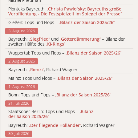
Michel Friedman
Pionteks Bayreuth:
„
Christa Pawlofsky: Bayreuths große
Verpflichtung - Die Festspielzeit im Spiegel der Presse
“
Gießen: Tops und Flops –
„
Bilanz der Saison 2025/26
“
3. August 2026
Bayreuth:
„
Siegfried
“
und
„
Götterdämmerung
“
– Bilanz der
zweiten Hälfte des
„
KI-Rings
“
Wuppertal: Tops und Flops –
„
Bilanz der Saison 2025/26
“
2. August 2026
Bayreuth:
„
Rienzi
“
, Richard Wagner
Mainz: Tops und Flops –
„
Bilanz der Saison 2025/26
“
1. August 2026
Bonn: Tops und Flops –
„
Bilanz der Saison 2025/26
“
31. Juli 2026
Staatsoper Berlin: Tops und Flops –
„
Bilanz
der Saison 2025/26
“
Bayreuth:
„
Der fliegende Holländer
“
, Richard Wagner
30. Juli 2026