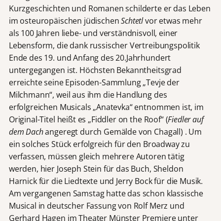
Kurzgeschichten und Romanen schilderte er das Leben
im osteuropäischen jüdischen
Schtetl
vor etwas mehr
als 100 Jahren liebe- und verständnisvoll, einer
Lebensform, die dank russischer Vertreibungspolitik
Ende des 19. und Anfang des 20.Jahrhundert
untergegangen ist. Höchsten Bekanntheitsgrad
erreichte seine Episoden-Sammlung „Tevje der
Milchmann“, weil aus ihm die Handlung des
erfolgreichen Musicals „Anatevka“ entnommen ist, im
Original-Titel heißt es „Fiddler on the Roof“ (
Fiedler auf
dem Dach
angeregt durch Gemälde von Chagall) . Um
ein solches Stück erfolgreich für den Broadway zu
verfassen, müssen gleich mehrere Autoren tätig
werden, hier Joseph Stein für das Buch, Sheldon
Harnick für die Liedtexte und Jerry Bock für die Musik.
Am vergangenen Samstag hatte das schon klassische
Musical in deutscher Fassung von Rolf Merz und
Gerhard Hagen im Theater Münster Premiere unter