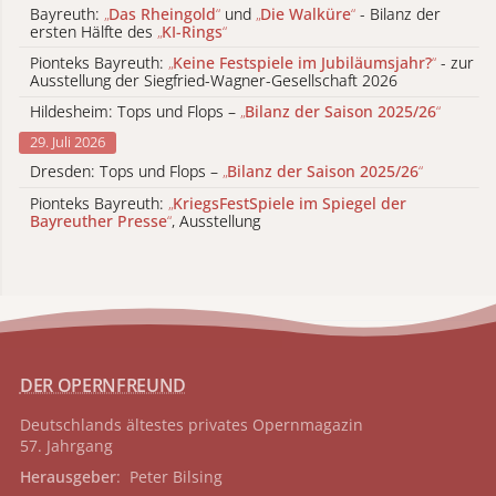
Bayreuth:
„
Das Rheingold
“
und
„
Die Walküre
“
- Bilanz der
ersten Hälfte des
„
KI-Rings
“
Pionteks Bayreuth:
„
Keine Festspiele im Jubiläumsjahr?
“
- zur
Ausstellung der Siegfried-Wagner-Gesellschaft 2026
Hildesheim: Tops und Flops –
„
Bilanz der Saison 2025/26
“
29. Juli 2026
Dresden: Tops und Flops –
„
Bilanz der Saison 2025/26
“
Pionteks Bayreuth:
„
KriegsFestSpiele im Spiegel der
Bayreuther Presse
“
, Ausstellung
DER OPERNFREUND
Deutschlands ältestes privates
Opernmagazin
57. Jahrgang
Herausgeber
: Peter Bilsing