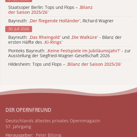
Staatsoper Berlin: Tops und Flops –
„
Bilanz
der Saison 2025/26
“
Bayreuth:
„
Der fliegende Holländer
“
, Richard Wagner
30. Juli 2026
Bayreuth:
„
Das Rheingold
“
und
„
Die Walküre
“
- Bilanz der
ersten Hälfte des
„
KI-Rings
“
Pionteks Bayreuth:
„
Keine Festspiele im Jubiläumsjahr?
“
- zur
Ausstellung der Siegfried-Wagner-Gesellschaft 2026
Hildesheim: Tops und Flops –
„
Bilanz der Saison 2025/26
“
DER OPERNFREUND
Deutschlands ältestes privates
Opernmagazin
57. Jahrgang
Herausgeber
: Peter Bilsing