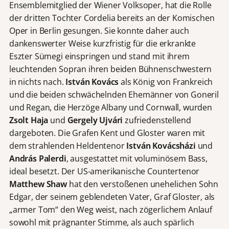
Ensemblemitglied der Wiener Volksoper, hat die Rolle
der dritten Tochter Cordelia bereits an der Komischen
Oper in Berlin gesungen. Sie konnte daher auch
dankenswerter Weise kurzfristig für die erkrankte
Eszter Sümegi einspringen und stand mit ihrem
leuchtenden Sopran ihren beiden Bühnenschwestern
in nichts nach.
István Kovács
als König von Frankreich
und die beiden schwächelnden Ehemänner von Goneril
und Regan, die Herzöge Albany und Cornwall, wurden
Zsolt Haja
und
Gergely Ujvári
zufriedenstellend
dargeboten. Die Grafen Kent und Gloster waren mit
dem strahlenden Heldentenor
István Kovácsházi
und
András Palerdi
, ausgestattet mit voluminösem Bass,
ideal besetzt. Der US-amerikanische Countertenor
Matthew Shaw
hat den verstoßenen unehelichen Sohn
Edgar, der seinem geblendeten Vater, Graf Gloster, als
„armer Tom“ den Weg weist, nach zögerlichem Anlauf
sowohl mit prägnanter Stimme, als auch spärlich