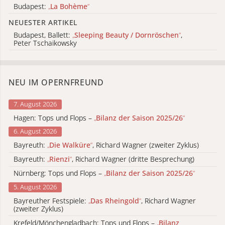
Budapest:
„
La Bohème
“
NEUESTER ARTIKEL
Budapest, Ballett:
„
Sleeping Beauty / Dornröschen
“
,
Peter Tschaikowsky
NEU IM OPERNFREUND
7. August 2026
Hagen: Tops und Flops –
„
Bilanz der Saison 2025/26
“
6. August 2026
Bayreuth:
„
Die Walküre
“
, Richard Wagner (zweiter Zyklus)
Bayreuth:
„
Rienzi
“
, Richard Wagner (dritte Besprechung)
Nürnberg: Tops und Flops –
„
Bilanz der Saison 2025/26
“
5. August 2026
Bayreuther Festspiele:
„
Das Rheingold
“
, Richard Wagner
(zweiter Zyklus)
Krefeld/Mönchengladbach: Tops und Flops –
„
Bilanz