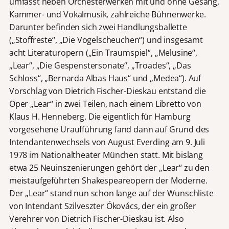
umfasst neben Orchesterwerken mit und ohne Gesang,
Kammer- und Vokalmusik, zahlreiche Bühnenwerke.
Darunter befinden sich zwei Handlungsballette
(„Stoffreste“, „Die Vogelscheuchen“) und insgesamt
acht Literaturopern („Ein Traumspiel“, „Melusine“,
„Lear“, „Die Gespenstersonate“, „Troades“, „Das
Schloss“, „Bernarda Albas Haus“ und „Medea“). Auf
Vorschlag von Dietrich Fischer-Dieskau entstand die
Oper „Lear“ in zwei Teilen, nach einem Libretto von
Klaus H. Henneberg. Die eigentlich für Hamburg
vorgesehene Uraufführung fand dann auf Grund des
Intendantenwechsels von August Everding am 9. Juli
1978 im Nationaltheater München statt. Mit bislang
etwa 25 Neuinszenierungen gehört der „Lear“ zu den
meistaufgeführten Shakespeareopern der Moderne.
Der „Lear“ stand nun schon lange auf der Wunschliste
von Intendant Szilveszter Ókovács, der ein großer
Verehrer von Dietrich Fischer-Dieskau ist. Also