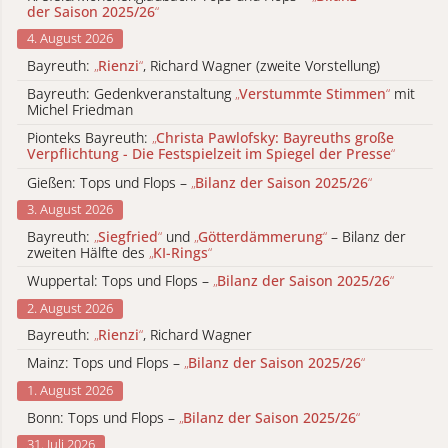
der Saison 2025/26
“
4. August 2026
Bayreuth:
„
Rienzi
“
, Richard Wagner (zweite Vorstellung)
Bayreuth: Gedenkveranstaltung
„
Verstummte Stimmen
“
mit
Michel Friedman
Pionteks Bayreuth:
„
Christa Pawlofsky: Bayreuths große
Verpflichtung - Die Festspielzeit im Spiegel der Presse
“
Gießen: Tops und Flops –
„
Bilanz der Saison 2025/26
“
3. August 2026
Bayreuth:
„
Siegfried
“
und
„
Götterdämmerung
“
– Bilanz der
zweiten Hälfte des
„
KI-Rings
“
Wuppertal: Tops und Flops –
„
Bilanz der Saison 2025/26
“
2. August 2026
Bayreuth:
„
Rienzi
“
, Richard Wagner
Mainz: Tops und Flops –
„
Bilanz der Saison 2025/26
“
1. August 2026
Bonn: Tops und Flops –
„
Bilanz der Saison 2025/26
“
31. Juli 2026