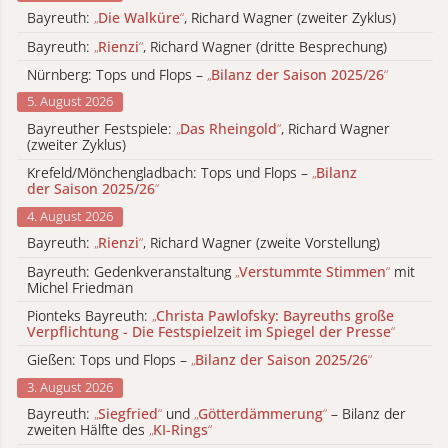
Bayreuth:
„
Die Walküre
“
, Richard Wagner (zweiter Zyklus)
Bayreuth:
„
Rienzi
“
, Richard Wagner (dritte Besprechung)
Nürnberg: Tops und Flops –
„
Bilanz der Saison 2025/26
“
5. August 2026
Bayreuther Festspiele:
„
Das Rheingold
“
, Richard Wagner
(zweiter Zyklus)
Krefeld/Mönchengladbach: Tops und Flops –
„
Bilanz
der Saison 2025/26
“
4. August 2026
Bayreuth:
„
Rienzi
“
, Richard Wagner (zweite Vorstellung)
Bayreuth: Gedenkveranstaltung
„
Verstummte Stimmen
“
mit
Michel Friedman
Pionteks Bayreuth:
„
Christa Pawlofsky: Bayreuths große
Verpflichtung - Die Festspielzeit im Spiegel der Presse
“
Gießen: Tops und Flops –
„
Bilanz der Saison 2025/26
“
3. August 2026
Bayreuth:
„
Siegfried
“
und
„
Götterdämmerung
“
– Bilanz der
zweiten Hälfte des
„
KI-Rings
“