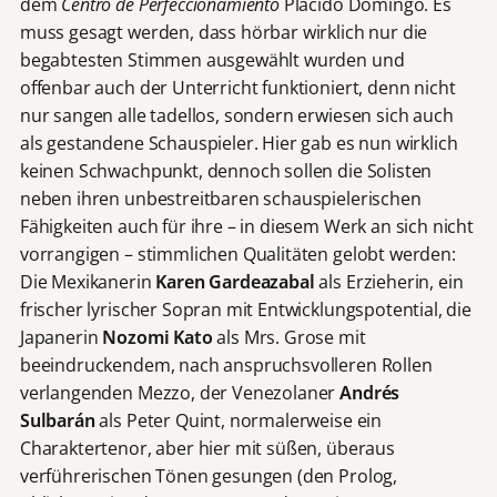
dem
Centro de Perfeccionamiento
Plácido Domingo. Es
muss gesagt werden, dass hörbar wirklich nur die
begabtesten Stimmen ausgewählt wurden und
offenbar auch der Unterricht funktioniert, denn nicht
nur sangen alle tadellos, sondern erwiesen sich auch
als gestandene Schauspieler. Hier gab es nun wirklich
keinen Schwachpunkt, dennoch sollen die Solisten
neben ihren unbestreitbaren schauspielerischen
Fähigkeiten auch für ihre – in diesem Werk an sich nicht
vorrangigen – stimmlichen Qualitäten gelobt werden:
Die Mexikanerin
Karen Gardeazabal
als Erzieherin, ein
frischer lyrischer Sopran mit Entwicklungspotential, die
Japanerin
Nozomi Kato
als Mrs. Grose mit
beeindruckendem, nach anspruchsvolleren Rollen
verlangenden Mezzo, der Venezolaner
Andr
é
s
Sulbar
á
n
als Peter Quint, normalerweise ein
Charaktertenor, aber hier mit süßen, überaus
verführerischen Tönen gesungen (den Prolog,