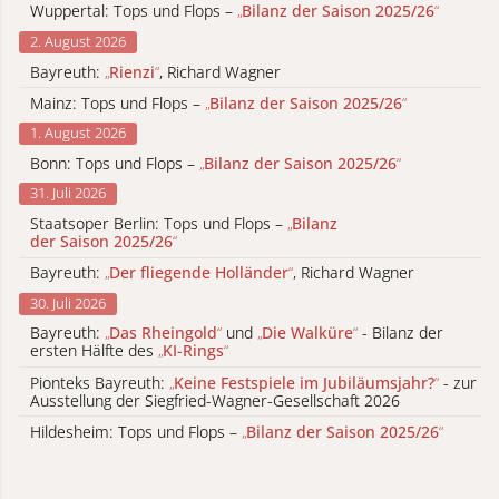
Wuppertal: Tops und Flops –
„
Bilanz der Saison 2025/26
“
2. August 2026
Bayreuth:
„
Rienzi
“
, Richard Wagner
Mainz: Tops und Flops –
„
Bilanz der Saison 2025/26
“
1. August 2026
Bonn: Tops und Flops –
„
Bilanz der Saison 2025/26
“
31. Juli 2026
Staatsoper Berlin: Tops und Flops –
„
Bilanz
der Saison 2025/26
“
Bayreuth:
„
Der fliegende Holländer
“
, Richard Wagner
30. Juli 2026
Bayreuth:
„
Das Rheingold
“
und
„
Die Walküre
“
- Bilanz der
ersten Hälfte des
„
KI-Rings
“
Pionteks Bayreuth:
„
Keine Festspiele im Jubiläumsjahr?
“
- zur
Ausstellung der Siegfried-Wagner-Gesellschaft 2026
Hildesheim: Tops und Flops –
„
Bilanz der Saison 2025/26
“