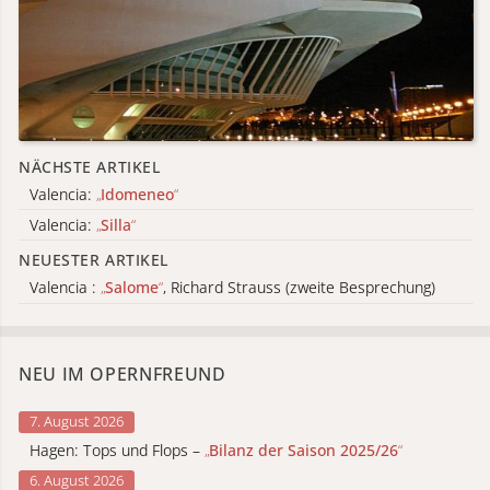
NÄCHSTE ARTIKEL
Valencia:
„
Idomeneo
“
Valencia:
„
Silla
“
NEUESTER ARTIKEL
Valencia :
„
Salome
“
, Richard Strauss (zweite Besprechung)
NEU IM OPERNFREUND
7. August 2026
Hagen: Tops und Flops –
„
Bilanz der Saison 2025/26
“
6. August 2026