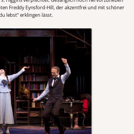
bten Freddy Eynsford-Hill, der akzentfrei und mit schöner
u lebst“ erklingen lässt.