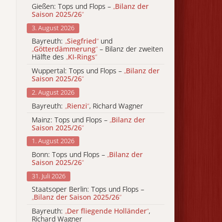
Gießen: Tops und Flops –
„
Bilanz der
Saison 2025/26
“
3. August 2026
Bayreuth:
„
Siegfried
“
und
„
Götterdämmerung
“
– Bilanz der zweiten
Hälfte des
„
KI-Rings
“
Wuppertal: Tops und Flops –
„
Bilanz der
Saison 2025/26
“
2. August 2026
Bayreuth:
„
Rienzi
“
, Richard Wagner
Mainz: Tops und Flops –
„
Bilanz der
Saison 2025/26
“
1. August 2026
Bonn: Tops und Flops –
„
Bilanz der
Saison 2025/26
“
31. Juli 2026
Staatsoper Berlin: Tops und Flops –
„
Bilanz der Saison 2025/26
“
Bayreuth:
„
Der fliegende Holländer
“
,
Richard Wagner