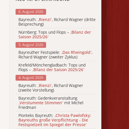
6. August 2026
Bayreuth:
„
Rienzi
“
, Richard Wagner (dritte
Besprechung)
Nürnberg: Tops und Flops –
„
Bilanz der
Saison 2025/26
“
5. August 2026
Bayreuther Festspiele:
„
Das Rheingold
“
,
Richard Wagner (zweiter Zyklus)
Krefeld/Mönchengladbach: Tops und
Flops –
„
Bilanz der Saison 2025/26
“
4. August 2026
Bayreuth:
„
Rienzi
“
, Richard Wagner
(zweite Vorstellung)
Bayreuth: Gedenkveranstaltung
„
Verstummte Stimmen
“
mit Michel
Friedman
Pionteks Bayreuth:
„
Christa Pawlofsky:
Bayreuths große Verpflichtung - Die
Festspielzeit im Spiegel der Presse
“