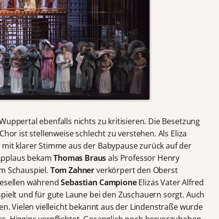
Wuppertal ebenfalls nichts zu kritisieren. Die Besetzung
Chor ist stellenweise schlecht zu verstehen. Als Eliza
g
mit klarer Stimme aus der Babypause zurück auf der
 Applaus bekam
Thomas Braus
als Professor Henry
im Schauspiel.
Tom Zahner
verkörpert den Oberst
 Gesellen während
Sebastian Campione
Elizas Vater Alfred
spielt und für gute Laune bei den Zuschauern sorgt. Auch
zen. Vielen vielleicht bekannt aus der Lindenstraße wurde
Mrs. Higgins verpflichtet. Gesanglich noch hervorzuheben