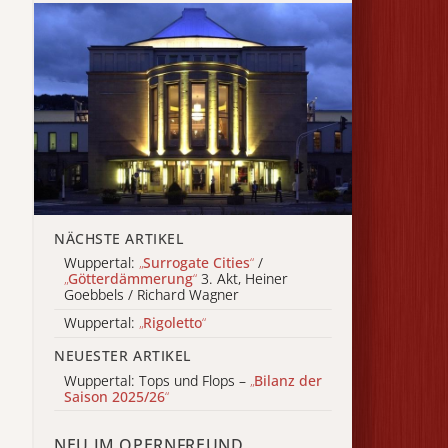
NÄCHSTE ARTIKEL
Wuppertal:
„
Surrogate Cities
“
/
„
Götterdämmerung
“
3. Akt, Heiner
Goebbels / Richard Wagner
Wuppertal:
„
Rigoletto
“
NEUESTER ARTIKEL
Wuppertal: Tops und Flops –
„
Bilanz der
Saison 2025/26
“
NEU IM OPERNFREUND