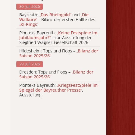
30. Juli 2026
Bayreuth:
„
Das Rheingold
“
und
„
Die
Walküre
“
- Bilanz der ersten Hälfte des
„
KI-Rings
“
Pionteks Bayreuth:
„
Keine Festspiele im
Jubiläumsjahr?
“
- zur Ausstellung der
Siegfried-Wagner-Gesellschaft 2026
Hildesheim: Tops und Flops –
„
Bilanz der
Saison 2025/26
“
29. Juli 2026
Dresden: Tops und Flops –
„
Bilanz der
Saison 2025/26
“
Pionteks Bayreuth:
„
KriegsFestSpiele im
Spiegel der Bayreuther Presse
“
,
Ausstellung