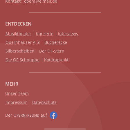
Kontakt
:
opera@e.mail.de
ENTDECKEN
Musiktheater
Konzerte
Interviews
Opernhäuser A–Z
Bücherecke
Silberscheiben
Der OF-Stern
Die OF-Schnuppe
Kontrapunkt
MEHR
Unser Team
Impressum
Datenschutz
Der O
auf
PERNFREUND