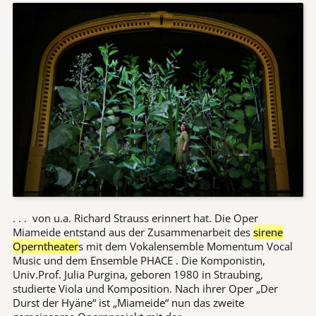
. . . von u.a. Richard Strauss erinnert hat. Die Oper
Miameide entstand aus der Zusammenarbeit des
sirene
Operntheater
s mit dem Vokalensemble Momentum Vocal
Music und dem Ensemble PHACE . Die Komponistin,
Univ.Prof. Julia Purgina, geboren 1980 in Straubing,
studierte Viola und Komposition. Nach ihrer Oper „Der
Durst der Hyäne“ ist „Miameide“ nun das zweite