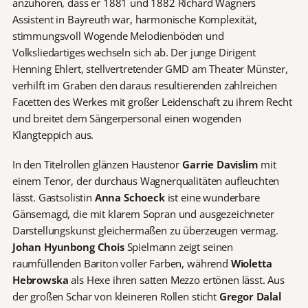
anzuhören, dass er 1881 und 1882 Richard Wagners
Assistent in Bayreuth war, harmonische Komplexität,
stimmungsvoll Wogende Melodienböden und
Volksliedartiges wechseln sich ab. Der junge Dirigent
Henning Ehlert, stellvertretender GMD am Theater Münster,
verhilft im Graben den daraus resultierenden zahlreichen
Facetten des Werkes mit großer Leidenschaft zu ihrem Recht
und breitet dem Sängerpersonal einen wogenden
Klangteppich aus.
In den Titelrollen glänzen Haustenor
Garrie Davislim
mit
einem Tenor, der durchaus Wagnerqualitäten aufleuchten
lässt. Gastsolistin
Anna Schoeck
ist eine wunderbare
Gänsemagd, die mit klarem Sopran und ausgezeichneter
Darstellungskunst gleichermaßen zu überzeugen vermag.
Johan Hyunbong Chois
Spielmann zeigt seinen
raumfüllenden Bariton voller Farben, während
Wioletta
Hebrowska
als Hexe ihren satten Mezzo ertönen lässt. Aus
der großen Schar von kleineren Rollen sticht
Gregor Dalal