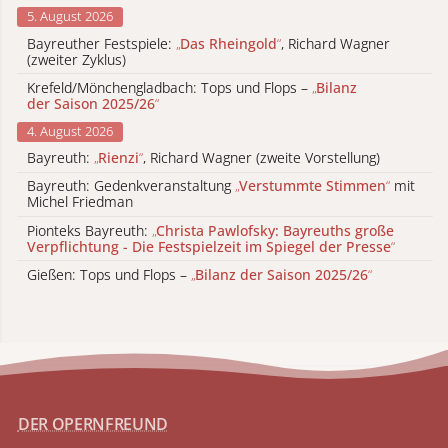
5. August 2026
Bayreuther Festspiele:
„
Das Rheingold
“
, Richard Wagner
(zweiter Zyklus)
Krefeld/Mönchengladbach: Tops und Flops –
„
Bilanz
der Saison 2025/26
“
4. August 2026
Bayreuth:
„
Rienzi
“
, Richard Wagner (zweite Vorstellung)
Bayreuth: Gedenkveranstaltung
„
Verstummte Stimmen
“
mit
Michel Friedman
Pionteks Bayreuth:
„
Christa Pawlofsky: Bayreuths große
Verpflichtung - Die Festspielzeit im Spiegel der Presse
“
Gießen: Tops und Flops –
„
Bilanz der Saison 2025/26
“
DER OPERNFREUND