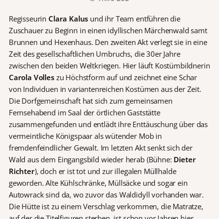
Regisseurin
Clara Kalus
und ihr Team entführen die
Zuschauer zu Beginn in einen idyllischen Märchenwald samt
Brunnen und Hexenhaus. Den zweiten Akt verlegt sie in eine
Zeit des gesellschaftlichen Umbruchs, die 30er Jahre
zwischen den beiden Weltkriegen. Hier läuft Kostümbildnerin
Carola Volles
zu Höchstform auf und zeichnet eine Schar
von Individuen in variantenreichen Kostümen aus der Zeit.
Die Dorfgemeinschaft hat sich zum gemeinsamen
Fernsehabend im Saal der örtlichen Gaststätte
zusammengefunden und entlädt ihre Enttäuschung über das
vermeintliche Königspaar als wütender Mob in
fremdenfeindlicher Gewalt. Im letzten Akt senkt sich der
Wald aus dem Eingangsbild wieder herab (Bühne:
Dieter
Richter
), doch er ist tot und zur illegalen Müllhalde
geworden. Alte Kühlschränke, Müllsäcke und sogar ein
Autowrack sind da, wo zuvor das Waldidyll vorhanden war.
Die Hütte ist zu einem Verschlag verkommen, die Matratze,
auf der die Titelfiguren sterben, ist schon vor Jahren hier