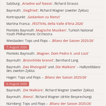
Salzburg:
„
Ariadne auf Naxos
“
, Richard Strauss
Bayreuth:
„
Siegfried
“
, Richard Wagner (zweiter Zyklus)
Kontrapunkt:
„
Gedanken zu Rienzi
“
Martina Franca:
„
FESTIVAL della Valle d’Itria 2026
“
Pionteks Bayreuth
„
Magische Musiken
“
, Turkish National
Youth Philharmonic Orchestra
Wiesbaden: Tops und Flops –
„
Bilanz der Saison 2025/26
“
7. August 2026
Pionteks Bayreuth:
„
Wagner, Dom Pedro II. und Liszt
“
Bayreuth:
„
Brünnhilde brennt
“
, Bernhard Lang
Bayreuth:
„
Das Rheingold
“
und
„
Die Walküre
“
– Halbzeitbilanz
des zweiten Zyklus
Hagen: Tops und Flops –
„
Bilanz der Saison 2025/26
“
6. August 2026
Bayreuth:
„
Die Walküre
“
, Richard Wagner (zweiter Zyklus)
Bayreuth:
„
Rienzi
“
, Richard Wagner (dritte Besprechung)
Nürnberg: Tops und Flops –
„
Bilanz der Saison 2025/26
“