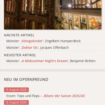
NÄCHSTE ARTIKEL
Münster:
„
Königskinder
“
, Engelbert Humperdinck
Münster:
„
Doktor Ox
“
, Jacques Offenbach
NEUESTER ARTIKEL
Münster:
„
A Midsummer Night’s Dream
“
, Benjamin Britten
NEU IM OPERNFREUND
9. August 2026
Essen: Tops und Flops –
„
Bilanz der Saison 2025/26
“
8. August 2026