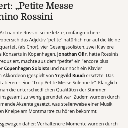
t: „Petite Messe
hino Rossini
 Art nannte Rossini seine letzte, umfangreichere
obei sich das Adjektiv “petite” natürlich nur auf die kleine
artett (als Chor), vier Gesangssolisten, zwei Klaviere
es Konzerts in Kopenhagen,
Jonathan Ofir,
hatte Rossinis
reduziert, machte aus dem “petite” ein “encore plus
er
Copenhagen Soloists
und nur noch ein Klavier
n Akkordeon (gespielt von
Yngvild Ruud
) ersetzte. Das
atieren – eine “Trop Petite Messe Solennelle”. Klanglich
 man die unterschiedlichen Qualitäten der Stimmen
g insgesamt zu wenig gerundet war. Zudem wurden durch
mende Akzente gesetzt, was stellenweise einer Musik
chten Kneipe am Montmartre zu hören bekommt.
usgewogen daher: Verhaltenere Momente wurden durch