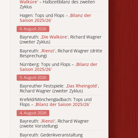
Walküre
“
– Halbzeitbilanz des zweiten
Zyklus
Hagen: Tops und Flops –
„
Bilanz der
Saison 2025/26
“
6. August 2026
Bayreuth:
„
Die Walküre
“
, Richard Wagner
(zweiter Zyklus)
Bayreuth:
„
Rienzi
“
, Richard Wagner (dritte
Besprechung)
Nürnberg: Tops und Flops –
„
Bilanz der
Saison 2025/26
“
5. August 2026
Bayreuther Festspiele:
„
Das Rheingold
“
,
Richard Wagner (zweiter Zyklus)
Krefeld/Mönchengladbach: Tops und
Flops –
„
Bilanz der Saison 2025/26
“
4. August 2026
Bayreuth:
„
Rienzi
“
, Richard Wagner
(zweite Vorstellung)
Bayreuth: Gedenkveranstaltung