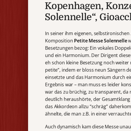
Kopenhagen, Konzer
Solennelle“, Gioacc
In seiner ihm eigenen, selbstironischen
Komposition
Petite Messe Solennelle
w
Besetzungen bezog: Ein vokales Doppelqu
und ein Harmonium. Der Dirigent dies
eh schon kleine Besetzung noch weiter 
petite”, indem er bloss neun Sängern d
einsetzte und das Harmonium durch ei
Ergebnis war – man muss es leider konst
war das zu brüchig, zu transparent, da
deutlich heraushörte, der Gesamtklan
das Akkordeon allzu “schräg” daherkom
ähnelte, die man z.B. in einer verrau
Auch dynamisch kam diese Messe una