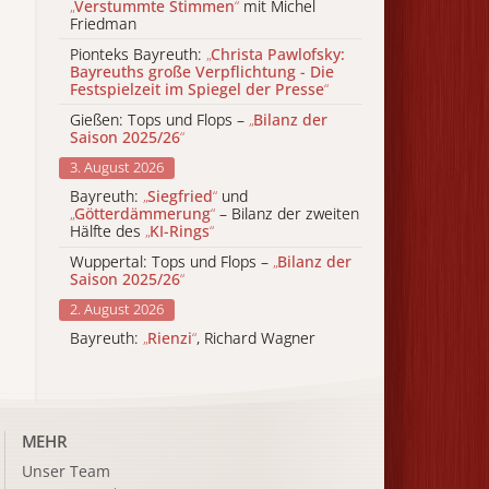
„
Verstummte Stimmen
“
mit Michel
Friedman
Pionteks Bayreuth:
„
Christa Pawlofsky:
Bayreuths große Verpflichtung - Die
Festspielzeit im Spiegel der Presse
“
Gießen: Tops und Flops –
„
Bilanz der
Saison 2025/26
“
3. August 2026
Bayreuth:
„
Siegfried
“
und
„
Götterdämmerung
“
– Bilanz der zweiten
Hälfte des
„
KI-Rings
“
Wuppertal: Tops und Flops –
„
Bilanz der
Saison 2025/26
“
2. August 2026
Bayreuth:
„
Rienzi
“
, Richard Wagner
MEHR
Unser Team