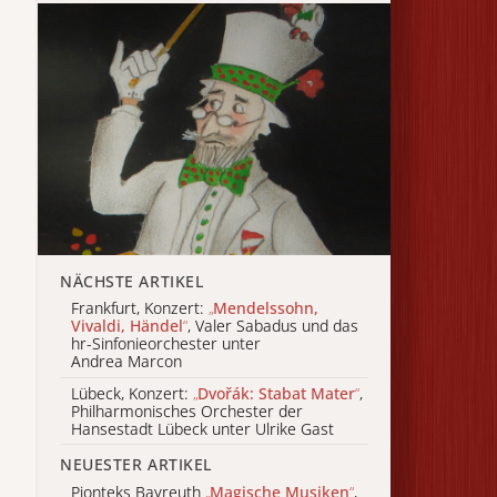
NÄCHSTE ARTIKEL
Frankfurt, Konzert:
„
Mendelssohn,
Vivaldi, Händel
“
, Valer Sabadus und das
hr-Sinfonieorchester unter
Andrea Marcon
Lübeck, Konzert:
„
Dvořák: Stabat Mater
“
,
Philharmonisches Orchester der
Hansestadt Lübeck unter Ulrike Gast
NEUESTER ARTIKEL
Pionteks Bayreuth
„
Magische Musiken
“
,