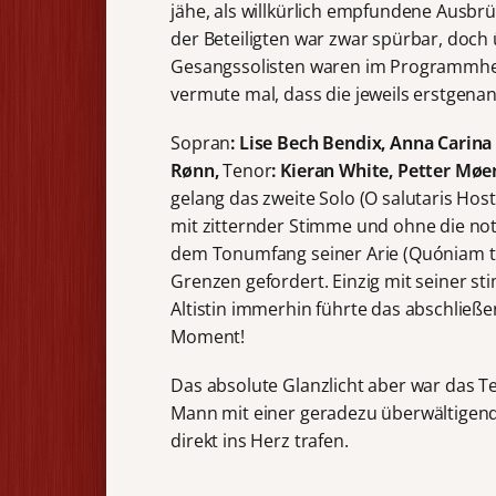
jähe, als willkürlich empfundene Ausb
der Beteiligten war zwar spürbar, doch 
Gesangssolisten waren im Programmhef
vermute mal, dass die jeweils erstgena
Sopran
: Lise Bech Bendix, Anna Carin
Rønn,
Tenor
: Kieran White, Petter Møe
gelang das zweite Solo (O salutaris Host
mit zitternder Stimme und ohne die not
dem Tonumfang seiner Arie (Quóniam tu
Grenzen gefordert. Einzig mit seiner s
Altistin immerhin führte das abschließ
Moment!
Das absolute Glanzlicht aber war das Te
Mann mit einer geradezu überwältigend
direkt ins Herz trafen.