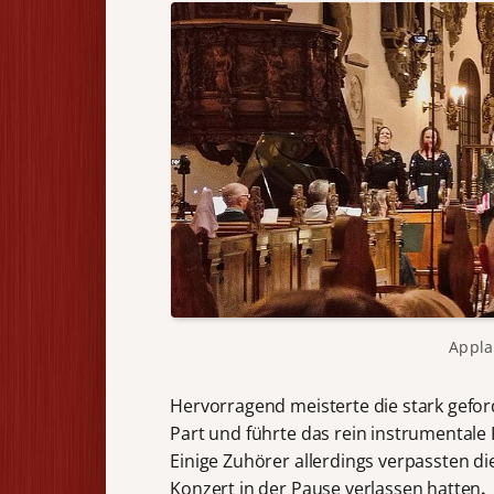
Appla
Hervorragend meisterte die stark geford
Part und führte das rein instrumentale
Einige Zuhörer allerdings verpassten 
Konzert in der Pause verlassen hatten
.