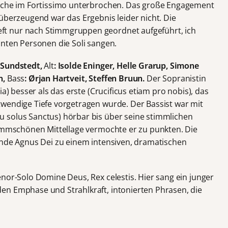
rüche im Fortissimo unterbrochen. Das große Engagement
überzeugend war das Ergebnis leider nicht. Die
t nur nach Stimmgruppen geordnet aufgeführt, ich
nnten Personen die Soli sangen.
a Sundstedt,
Alt
: Isolde Eninger, Helle Grarup, Simone
n,
Bass
: Ørjan Hartveit, Steffen Bruun.
Der Sopranistin
ia) besser als das erste (Crucificus etiam pro nobis), das
wendige Tiefe vorgetragen wurde. Der Bassist war mit
 solus Sanctus) hörbar bis über seine stimmlichen
timmschönen Mittellage vermochte er zu punkten. Die
ende Agnus Dei zu einem intensiven, dramatischen
nor-Solo Domine Deus, Rex celestis. Hier sang ein junger
en Emphase und Strahlkraft, intonierten Phrasen, die