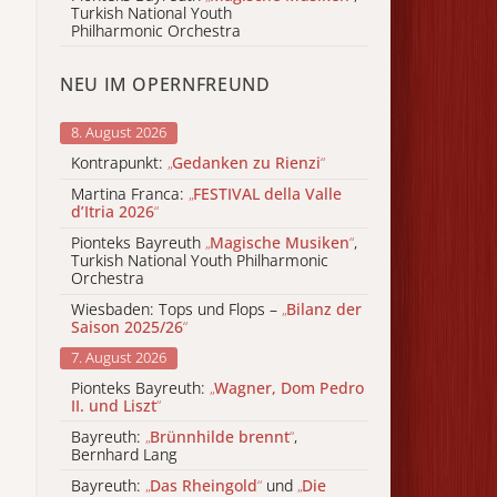
Turkish National Youth
Philharmonic Orchestra
NEU IM OPERNFREUND
8. August 2026
Kontrapunkt:
„
Gedanken zu Rienzi
“
Martina Franca:
„
FESTIVAL della Valle
d’Itria 2026
“
Pionteks Bayreuth
„
Magische Musiken
“
,
Turkish National Youth Philharmonic
Orchestra
Wiesbaden: Tops und Flops –
„
Bilanz der
Saison 2025/26
“
7. August 2026
Pionteks Bayreuth:
„
Wagner, Dom Pedro
II. und Liszt
“
Bayreuth:
„
Brünnhilde brennt
“
,
Bernhard Lang
Bayreuth:
„
Das Rheingold
“
und
„
Die