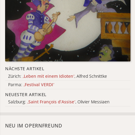
NÄCHSTE ARTIKEL
Zürich:
„
Leben mit einem Idioten
“
, Alfred Schnittke
Parma:
„
Festival VERDI
“
NEUESTER ARTIKEL
Salzburg:
„
Saint François d’Assise
“
, Olivier Messiaen
NEU IM OPERNFREUND