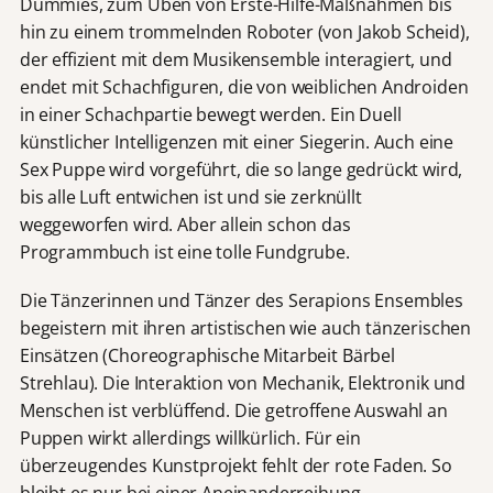
Dummies, zum Üben von Erste-Hilfe-Maßnahmen bis
hin zu einem trommelnden Roboter (von Jakob Scheid),
der effizient mit dem Musikensemble interagiert, und
endet mit Schachfiguren, die von weiblichen Androiden
in einer Schachpartie bewegt werden. Ein Duell
künstlicher Intelligenzen mit einer Siegerin. Auch eine
Sex Puppe wird vorgeführt, die so lange gedrückt wird,
bis alle Luft entwichen ist und sie zerknüllt
weggeworfen wird. Aber allein schon das
Programmbuch ist eine tolle Fundgrube.
Die Tänzerinnen und Tänzer des Serapions Ensembles
begeistern mit ihren artistischen wie auch tänzerischen
Einsätzen (Choreographische Mitarbeit Bärbel
Strehlau). Die Interaktion von Mechanik, Elektronik und
Menschen ist verblüffend. Die getroffene Auswahl an
Puppen wirkt allerdings willkürlich. Für ein
überzeugendes Kunstprojekt fehlt der rote Faden. So
bleibt es nur bei einer Aneinanderreihung