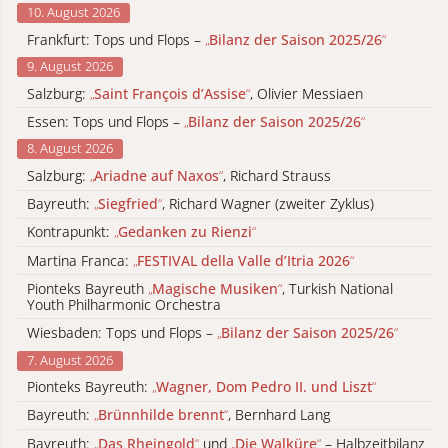
10. August 2026
Frankfurt: Tops und Flops –
„
Bilanz der Saison 2025/26
“
9. August 2026
Salzburg:
„
Saint François d’Assise
“
, Olivier Messiaen
Essen: Tops und Flops –
„
Bilanz der Saison 2025/26
“
8. August 2026
Salzburg:
„
Ariadne auf Naxos
“
, Richard Strauss
Bayreuth:
„
Siegfried
“
, Richard Wagner (zweiter Zyklus)
Kontrapunkt:
„
Gedanken zu Rienzi
“
Martina Franca:
„
FESTIVAL della Valle d’Itria 2026
“
Pionteks Bayreuth
„
Magische Musiken
“
, Turkish National
Youth Philharmonic Orchestra
Wiesbaden: Tops und Flops –
„
Bilanz der Saison 2025/26
“
7. August 2026
Pionteks Bayreuth:
„
Wagner, Dom Pedro II. und Liszt
“
Bayreuth:
„
Brünnhilde brennt
“
, Bernhard Lang
Bayreuth:
„
Das Rheingold
“
und
„
Die Walküre
“
– Halbzeitbilanz