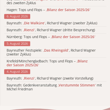
des zweiten Zyklus
Hagen: Tops und Flops –
„
Bilanz der Saison 2025/26
“
6. August 2026
Bayreuth:
„
Die Walküre
“
, Richard Wagner (zweiter Zyklus)
Bayreuth:
„
Rienzi
“
, Richard Wagner (dritte Besprechung)
Nürnberg: Tops und Flops –
„
Bilanz der Saison 2025/26
“
5. August 2026
Bayreuther Festspiele:
„
Das Rheingold
“
, Richard Wagner
(zweiter Zyklus)
Krefeld/Mönchengladbach: Tops und Flops –
„
Bilanz
der Saison 2025/26
“
4. August 2026
Bayreuth:
„
Rienzi
“
, Richard Wagner (zweite Vorstellung)
Bayreuth: Gedenkveranstaltung
„
Verstummte Stimmen
“
mit
Michel Friedman