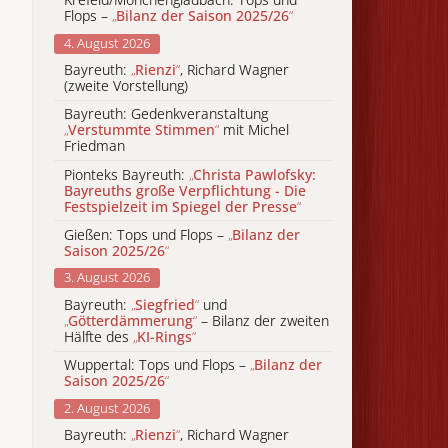
Flops –
„
Bilanz der Saison 2025/26
“
4. August 2026
Bayreuth:
„
Rienzi
“
, Richard Wagner
(zweite Vorstellung)
Bayreuth: Gedenkveranstaltung
„
Verstummte Stimmen
“
mit Michel
Friedman
Pionteks Bayreuth:
„
Christa Pawlofsky:
Bayreuths große Verpflichtung - Die
Festspielzeit im Spiegel der Presse
“
Gießen: Tops und Flops –
„
Bilanz der
Saison 2025/26
“
3. August 2026
Bayreuth:
„
Siegfried
“
und
„
Götterdämmerung
“
– Bilanz der zweiten
Hälfte des
„
KI-Rings
“
Wuppertal: Tops und Flops –
„
Bilanz der
Saison 2025/26
“
2. August 2026
Bayreuth:
„
Rienzi
“
, Richard Wagner