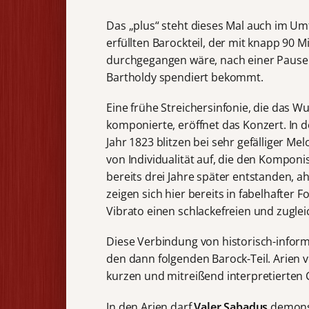
Das „plus“ steht dieses Mal auch im Um
erfüllten Barockteil, der mit knapp 90 
durchgegangen wäre, nach einer Pause
Bartholdy spendiert bekommt.
Eine frühe Streichersinfonie, die das 
komponierte, eröffnet das Konzert. In d
Jahr 1823 blitzen bei sehr gefälliger 
von Individualität auf, die den Kompon
bereits drei Jahre später entstanden, a
zeigen sich hier bereits in fabelhafte
Vibrato einen schlackefreien und zuglei
Diese Verbindung von historisch-inform
den dann folgenden Barock-Teil. Arien v
kurzen und mitreißend interpretierten C
In den Arien darf
Valer Sabadus
demonst