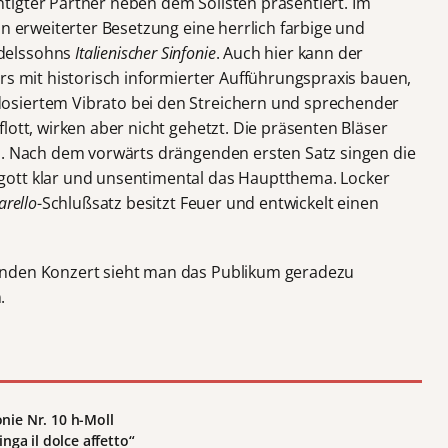
igter Partner neben dem Solisten präsentiert. Im
in erweiterter Besetzung eine herrlich farbige und
delssohns
Italienischer Sinfonie
. Auch hier kann der
rs mit historisch informierter Aufführungspraxis bauen,
osiertem Vibrato bei den Streichern und sprechender
lott, wirken aber nicht gehetzt. Die präsenten Bläser
n. Nach dem vorwärts drängenden ersten Satz singen die
gott klar und unsentimental das Hauptthema. Locker
arello
-Schlußsatz besitzt Feuer und entwickelt einen
enden Konzert sieht man das Publikum geradezu
.
onie Nr. 10 h-Moll
inga il dolce affetto
“