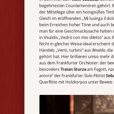
begehrtesten Countertenören gehört. I
der Mittellage über ein honigsüßes Tim
Gleich im eröffnenden „Mi lusinga il do
beim Erreichen hoher Töne und auch be
man für eine Geschmackssache halten d
in Vivaldis „Vedrò con mio diletto“ aus
I
Nicht in gleicher Weise ideal erscheint
Händels „Venti, turbini“ aus
Rinaldo
, di
gehört hat. Hier brillieren umso mehr 
aus dem Frankfurter Orchester: der b
besonders
Traian Sturza
am Fagott, nac
amore“ der Frankfurter Solo-Flötist
Seb
Querflöte mit Holzkorpus unter Beweis 