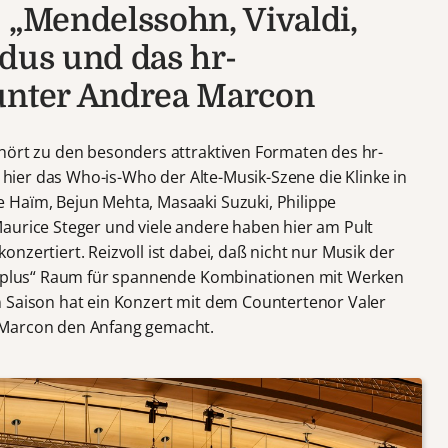
: „Mendelssohn, Vivaldi,
adus und das hr-
 unter Andrea Marcon
hört zu den besonders attraktiven Formaten des hr-
h hier das Who-is-Who der Alte-Musik-Szene die Klinke in
 Haïm, Bejun Mehta, Masaaki Suzuki, Philippe
aurice Steger und viele andere haben hier am Pult
nzertiert. Reizvoll ist dabei, daß nicht nur Musik der
s „plus“ Raum für spannende Kombinationen mit Werken
 Saison hat ein Konzert mit dem Countertenor Valer
 Marcon den Anfang gemacht.