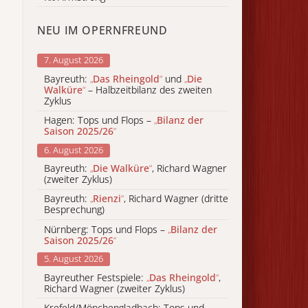
NEU IM OPERNFREUND
7. August 2026
Bayreuth:
„
Das Rheingold
“
und
„
Die
Walküre
“
– Halbzeitbilanz des zweiten
Zyklus
Hagen: Tops und Flops –
„
Bilanz der
Saison 2025/26
“
6. August 2026
Bayreuth:
„
Die Walküre
“
, Richard Wagner
(zweiter Zyklus)
Bayreuth:
„
Rienzi
“
, Richard Wagner (dritte
Besprechung)
Nürnberg: Tops und Flops –
„
Bilanz der
Saison 2025/26
“
5. August 2026
Bayreuther Festspiele:
„
Das Rheingold
“
,
Richard Wagner (zweiter Zyklus)
Krefeld/Mönchengladbach: Tops und