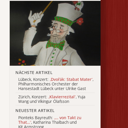
NÄCHSTE ARTIKEL
Lübeck, Konzert:
„
Dvořák: Stabat Mater
“
,
Philharmonisches Orchester der
Hansestadt Lübeck unter Ulrike Gast
Zürich, Konzert:
„
Klavierrezital
“
, Yuja
Wang und Víkingur Ólafsson
NEUESTER ARTIKEL
Pionteks Bayreuth:
„
… von Takt zu
That…
“
, Katharina Thalbach und
Kit Armstrong