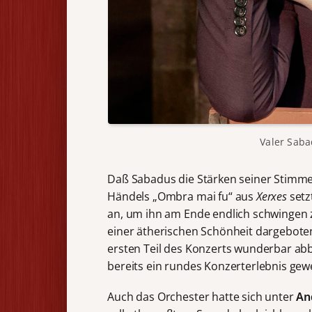
Valer Sab
Daß Sabadus die Stärken seiner Stimme
Händels „Ombra mai fu“ aus
Xerxes
setz
an, um ihn am Ende endlich schwingen z
einer ätherischen Schönheit dargeboten
ersten Teil des Konzerts wunderbar abb
bereits ein rundes Konzerterlebnis gew
Auch das Orchester hatte sich unter
An