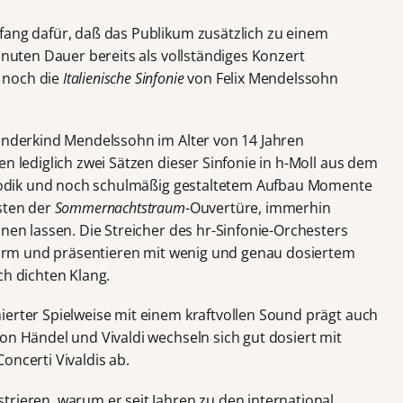
fang dafür, daß das Publikum zusätzlich zu einem
Minuten Dauer bereits als vollständiges Konzert
 noch die
Italienische Sinfonie
von Felix Mendelssohn
Wunderkind Mendelssohn im Alter von 14 Jahren
en lediglich zwei Sätzen dieser Sinfonie in h-Moll aus dem
Melodik und noch schulmäßig gestaltetem Aufbau Momente
isten der
Sommernachtstraum
-Ouvertüre, immerhin
hnen lassen. Die Streicher des hr-Sinfonie-Orchesters
r Form und präsentieren mit wenig und genau dosiertem
ch dichten Klang.
ierter Spielweise mit einem kraftvollen Sound prägt auch
on Händel und Vivaldi wechseln sich gut dosiert mit
oncerti Vivaldis ab.
rieren, warum er seit Jahren zu den international