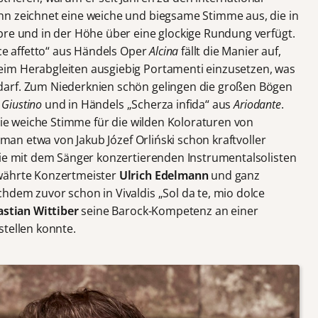
hn zeichnet eine weiche und biegsame Stimme aus, die in
bre und in der Höhe über eine glockige Rundung verfügt.
lce affetto“ aus Händels Oper
Alcina
fällt die Manier auf,
im Herabgleiten ausgiebig Portamenti einzusetzen, was
arf. Zum Niederknien schön gelingen die großen Bögen
l Giustino
und in Händels „Scherza infida“ aus
Ariodante
.
 die weiche Stimme für die wilden Koloraturen von
e man etwa von Jakub Józef Orliński schon kraftvoller
die mit dem Sänger konzertierenden Instrumentalsolisten
ewährte Konzertmeister
Ulrich Edelmann
und ganz
hdem zuvor schon in Vivaldis „Sol da te, mio dolce
astian Wittiber
seine Barock-Kompetenz an einer
stellen konnte.