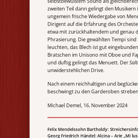
selbstbewußtem Sound als gleichberecht
zweiten Teil dann gelingt den Musikern 
ungemein frische Wiedergabe von Men
Dirigent auf die Erfahrung des Orcheste
etwa mit zurückhaltendem und genau d
Phrasierung. Die gewählten Tempi sind f
leuchten, das Blech ist gut eingebunde
Bratschen im Unisono mit Oboe und Fa
und duftig gelingt das Menuett. Der
Salt
unwiderstehlichen Drive.
Nach einem reichhaltigen und beglück
beschwingt zu den Garderoben streben
Michael Demel, 16. November 2024
Felix Mendelssohn Bartholdy
: Streichersinf
Georg Friedrich Händel: Alcina – Arie
„Mi lus