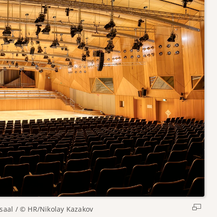
saal / © HR/Nikolay Kazakov