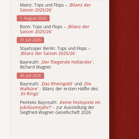
Mainz: Tops und Flops –
„
Bilanz der
Saison 2025/26
“
1. August 2026
Bonn: Tops und Flops –
„
Bilanz der
Saison 2025/26
“
31. Juli 2026
Staatsoper Berlin: Tops und Flops –
„
Bilanz der Saison 2025/26
“
Bayreuth:
„
Der fliegende Holländer
“
,
Richard Wagner
30. Juli 2026
Bayreuth:
„
Das Rheingold
“
und
„
Die
Walküre
“
- Bilanz der ersten Hälfte des
„
KI-Rings
“
Pionteks Bayreuth:
„
Keine Festspiele im
Jubiläumsjahr?
“
- zur Ausstellung der
Siegfried-Wagner-Gesellschaft 2026